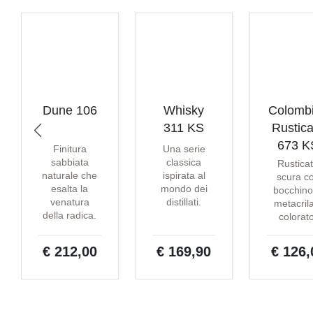
Dune 106
Whisky
Colomb
311 KS
Rustica
673 K
Finitura
Una serie
sabbiata
classica
Rustica
naturale che
ispirata al
scura c
esalta la
mondo dei
bocchino
venatura
distillati.
metacril
della radica.
colorat
€ 212,00
€ 169,90
€ 126,