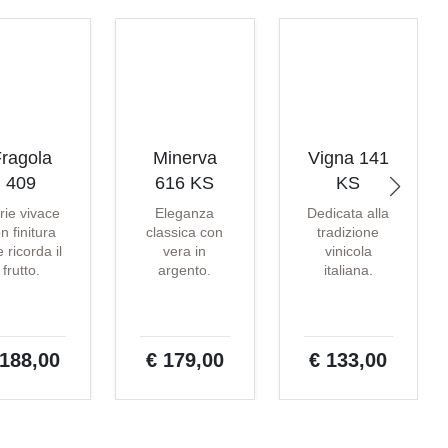
ragola
Minerva
Vigna 141
409
616 KS
KS
rie vivace
Eleganza
Dedicata alla
n finitura
classica con
tradizione
 ricorda il
vera in
vinicola
frutto.
argento.
italiana.
 188,00
€ 179,00
€ 133,00