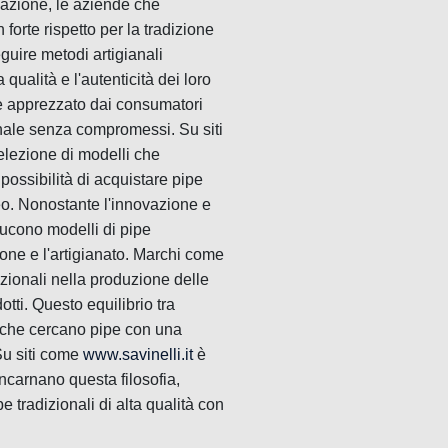
zazione, le aziende che
orte rispetto per la tradizione
guire metodi artigianali
qualità e l'autenticità dei loro
à è apprezzato dai consumatori
anale senza compromessi. Su siti
elezione di modelli che
possibilità di acquistare pipe
eo. Nonostante l'innovazione e
ducono modelli di pipe
ione e l'artigianato. Marchi come
izionali nella produzione delle
otti. Questo equilibrio tra
 che cercano pipe con una
Su siti come
www.savinelli.it
è
ncarnano questa filosofia,
e tradizionali di alta qualità con