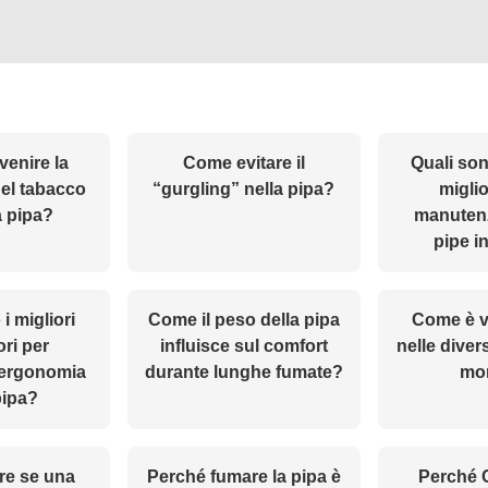
enire la
Come evitare il
Quali son
del tabacco
“gurgling” nella pipa?
miglio
a pipa?
manutenz
pipe i
i migliori
Come il peso della pipa
Come è vi
ri per
influisce sul comfort
nelle diver
l’ergonomia
durante lunghe fumate?
mo
pipa?
re se una
Perché fumare la pipa è
Perché 