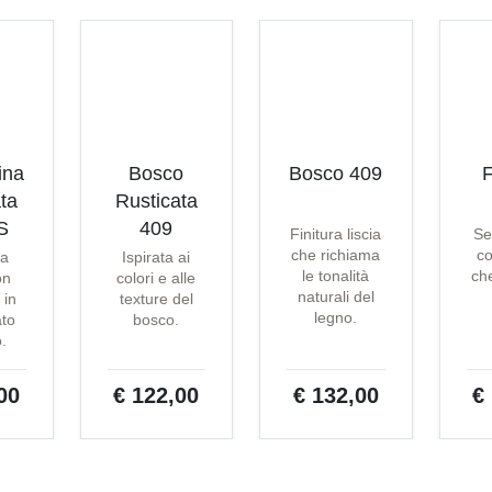
ina
Bosco
Bosco 409
F
ta
Rusticata
S
409
Finitura liscia
Se
che richiama
co
ta
Ispirata ai
le tonalità
che
on
colori e alle
naturali del
 in
texture del
legno.
ato
bosco.
o.
00
€ 122,00
€ 132,00
€