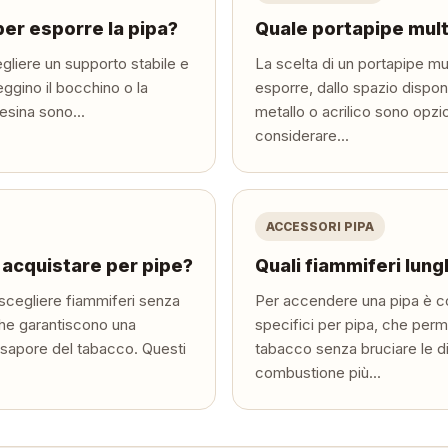
er esporre la pipa?
Quale portapipe mult
egliere un supporto stabile e
La scelta di un portapipe mu
ggino il bocchino o la
esporre, dallo spazio disponi
resina sono...
metallo o acrilico sono opzi
considerare...
ACCESSORI PIPA
 acquistare per pipe?
Quali fiammiferi lun
 scegliere fiammiferi senza
Per accendere una pipa è con
 che garantiscono una
specifici per pipa, che perm
l sapore del tabacco. Questi
tabacco senza bruciare le di
combustione più...