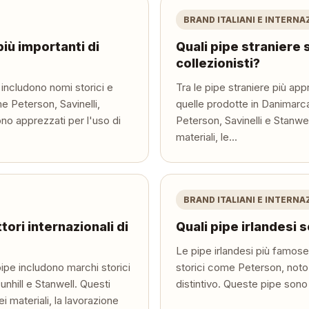
BRAND ITALIANI E INTERNA
più importanti di
Quali pipe straniere
collezionisti?
 includono nomi storici e
Tra le pipe straniere più app
me Peterson, Savinelli,
quelle prodotte in Danimarca,
no apprezzati per l'uso di
Peterson, Savinelli e Stanwel
materiali, le...
BRAND ITALIANI E INTERNA
tori internazionali di
Quali pipe irlandesi
Le pipe irlandesi più famos
i pipe includono marchi storici
storici come Peterson, noto 
unhill e Stanwell. Questi
distintivo. Queste pipe sono 
i materiali, la lavorazione