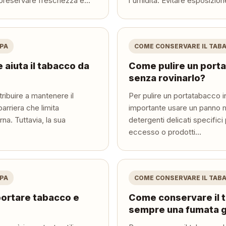
preservare freschezza e...
l'umidità. Evitare esposizione
IPA
COME CONSERVARE IL TABA
e aiuta il tabacco da
Come pulire un porta
senza rovinarlo?
tribuire a mantenere il
Per pulire un portatabacco i
rriera che limita
importante usare un panno
rna. Tuttavia, la sua
detergenti delicati specifici 
eccesso o prodotti...
IPA
COME CONSERVARE IL TABA
 portare tabacco e
Come conservare il 
sempre una fumata 