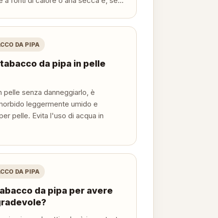
 a fonti di calore o aria secca e, se...
CCO DA PIPA
tabacco da pipa in pelle
n pelle senza danneggiarlo, è
 morbido leggermente umido e
per pelle. Evita l'uso di acqua in
CCO DA PIPA
tabacco da pipa per avere
gradevole?