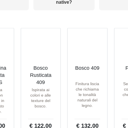
native?
ina
Bosco
Bosco 409
F
ta
Rusticata
S
409
Finitura liscia
Se
che richiama
co
ta
Ispirata ai
le tonalità
che
on
colori e alle
naturali del
 in
texture del
legno.
ato
bosco.
o.
00
€ 122,00
€ 132,00
€