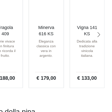
ragola
Minerva
Vigna 141
409
616 KS
KS
rie vivace
Eleganza
Dedicata alla
n finitura
classica con
tradizione
 ricorda il
vera in
vinicola
frutto.
argento.
italiana.
 188,00
€ 179,00
€ 133,00
o della pipa