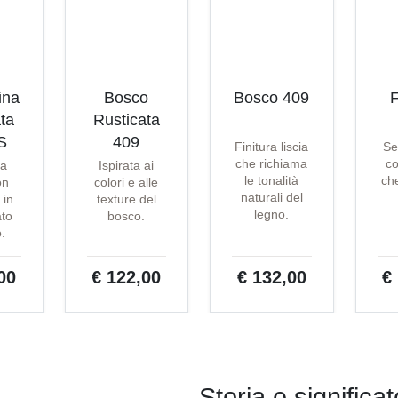
ina
Bosco
Bosco 409
F
ta
Rusticata
S
409
Finitura liscia
Se
che richiama
co
ta
Ispirata ai
le tonalità
che
on
colori e alle
naturali del
 in
texture del
legno.
ato
bosco.
o.
00
€ 122,00
€ 132,00
€
Storia e significat