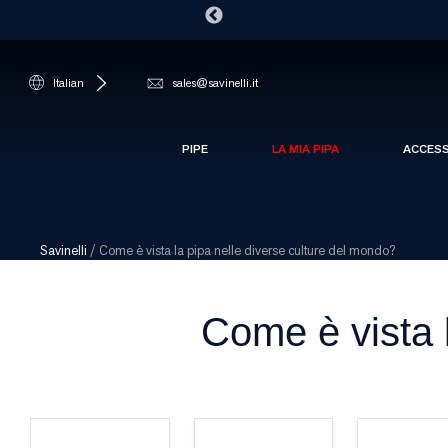
Italian
sales@savinelli.it
PIPE
LA MIA PIPA
ACCES
Savinelli
/
Come è vista la pipa nelle diverse culture del mondo?
Come è vista 