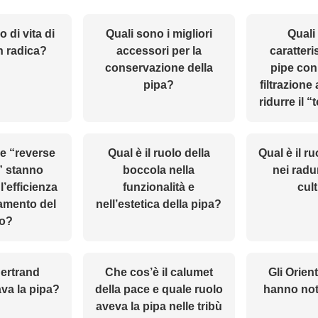
lo di vita di
Quali sono i migliori
Quali
n radica?
accessori per la
caratteri
conservazione della
pipe con
pipa?
filtrazione
ridurre il 
e “reverse
Qual è il ruolo della
Qual è il ru
” stanno
boccola nella
nei radun
l’efficienza
funzionalità e
cult
damento del
nell’estetica della pipa?
o?
ertrand
Che cos’è il calumet
Gli Orient
va la pipa?
della pace e quale ruolo
hanno not
aveva la pipa nelle tribù