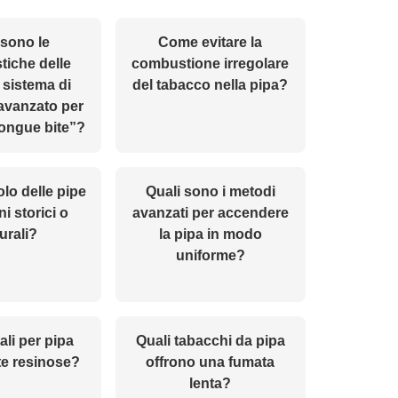
 sono le
Come evitare la
stiche delle
combustione irregolare
 sistema di
del tabacco nella pipa?
 avanzato per
“tongue bite”?
olo delle pipe
Quali sono i metodi
i storici o
avanzati per accendere
urali?
la pipa in modo
uniforme?
ali per pipa
Quali tabacchi da pipa
e resinose?
offrono una fumata
lenta?