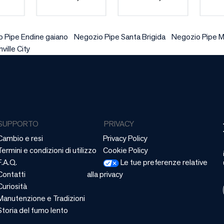
 Pipe Endine gaiano
Negozio Pipe Santa Brigida
Negozio Pipe 
ville City
SUPPORTO
PRIVACY
Cambio e resi
Privacy Policy
Termini e condizioni di utilizzo
Cookie Policy
F.A.Q.
Le tue preferenze relative
Contatti
alla privacy
Curiosità
Manutenzione e Tradizioni
Storia del fumo lento