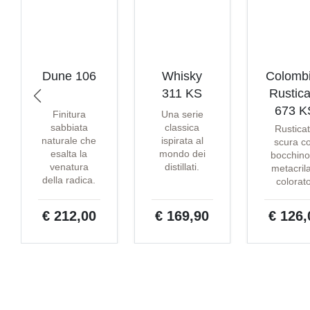
Dune 106
Whisky
Colomb
311 KS
Rustica
673 K
Finitura
Una serie
sabbiata
classica
Rustica
naturale che
ispirata al
scura c
esalta la
mondo dei
bocchino
venatura
distillati.
metacril
della radica.
colorat
€ 212,00
€ 169,90
€ 126,