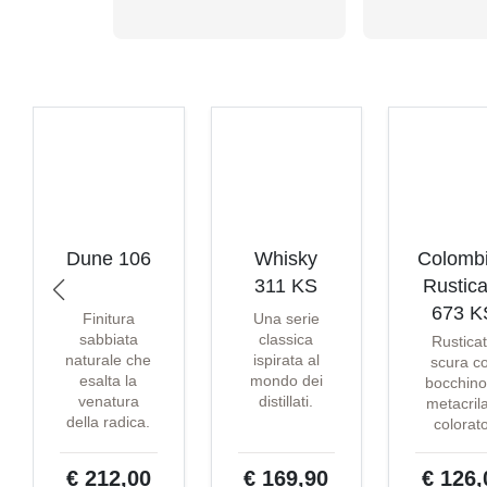
Dune 106
Whisky
Colomb
311 KS
Rustica
673 K
Finitura
Una serie
sabbiata
classica
Rustica
naturale che
ispirata al
scura c
esalta la
mondo dei
bocchino
venatura
distillati.
metacril
della radica.
colorat
€ 212,00
€ 169,90
€ 126,