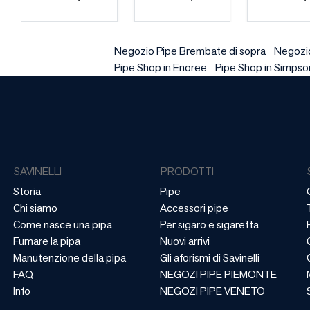
Negozio Pipe Brembate di sopra
Negozio
Pipe Shop in Enoree
Pipe Shop in Simpson
SAVINELLI
PRODOTTI
Storia
Pipe
Chi siamo
Accessori pipe
Come nasce una pipa
Per sigaro e sigaretta
Fumare la pipa
Nuovi arrivi
Manutenzione della pipa
Gli aforismi di Savinelli
FAQ
NEGOZI PIPE PIEMONTE
Info
NEGOZI PIPE VENETO