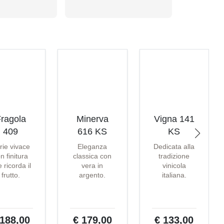
ragola
Minerva
Vigna 141
409
616 KS
KS
rie vivace
Eleganza
Dedicata alla
n finitura
classica con
tradizione
 ricorda il
vera in
vinicola
frutto.
argento.
italiana.
 188,00
€ 179,00
€ 133,00