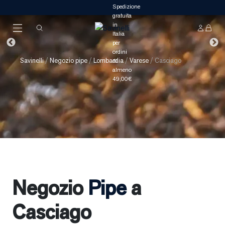
Savinelli
/
Negozio pipe
/
Lombardia
/
Varese
/
Casciago
Negozio
Pipe
a
Casciago