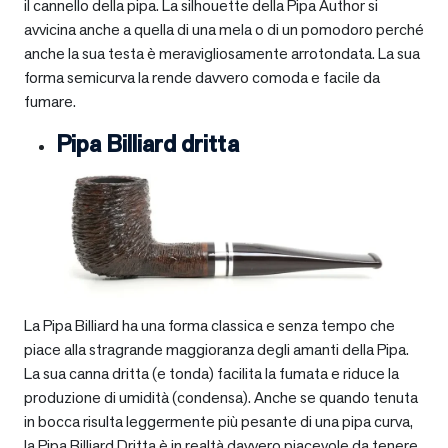
il cannello della pipa. La silhouette della Pipa Author si
avvicina anche a quella di una mela o di un pomodoro perché
anche la sua testa è meravigliosamente arrotondata. La sua
forma semicurva la rende davvero comoda e facile da
fumare.
Pipa Billiard dritta
La Pipa Billiard ha una forma classica e senza tempo che
piace alla stragrande maggioranza degli amanti della Pipa.
La sua canna dritta (e tonda) facilita la fumata e riduce la
produzione di umidità (condensa). Anche se quando tenuta
in bocca risulta leggermente più pesante di una pipa curva,
la Pipa Billiard Dritta è in realtà davvero piacevole da tenere