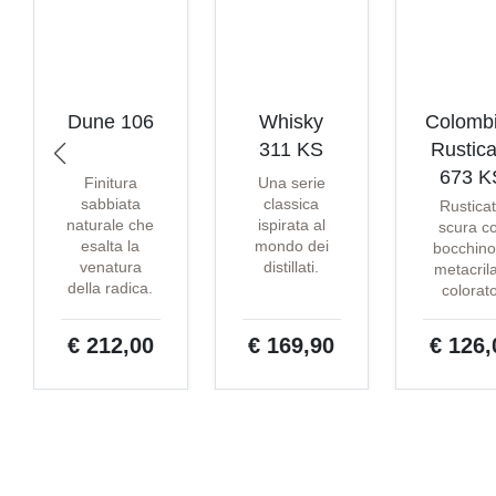
Dune 106
Whisky
Colomb
311 KS
Rustica
673 K
Finitura
Una serie
sabbiata
classica
Rustica
naturale che
ispirata al
scura c
esalta la
mondo dei
bocchino
venatura
distillati.
metacril
della radica.
colorat
€ 212,00
€ 169,90
€ 126,