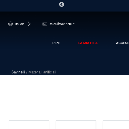
Italian
sales@savinelli.it
PIPE
LA MIA PIPA
ACCES
Savinelli
/
Materiali artificiali