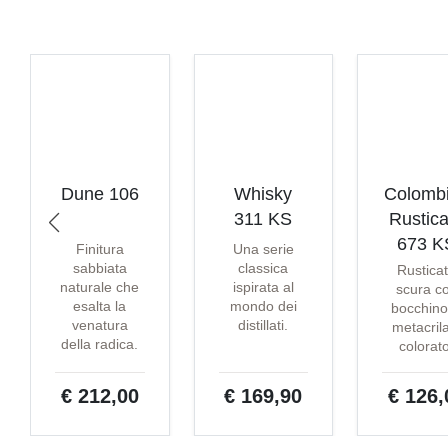
Dune 106
Whisky
Colomb
311 KS
Rustica
673 K
Finitura
Una serie
sabbiata
classica
Rustica
naturale che
ispirata al
scura c
esalta la
mondo dei
bocchino
venatura
distillati.
metacril
della radica.
colorat
€ 212,00
€ 169,90
€ 126,