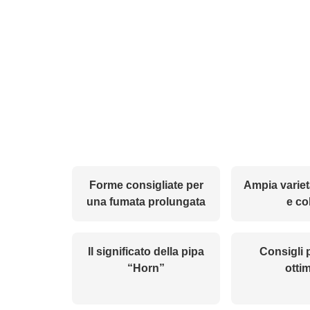
Forme consigliate per
Ampia varietà
una fumata prolungata
e co
Il significato della pipa
Consigli 
“Horn”
otti