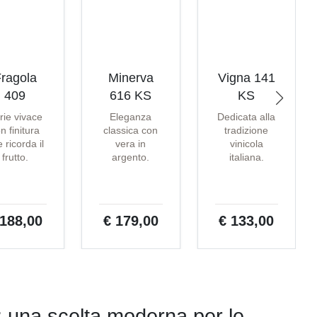
ragola
Minerva
Vigna 141
409
616 KS
KS
rie vivace
Eleganza
Dedicata alla
n finitura
classica con
tradizione
 ricorda il
vera in
vinicola
frutto.
argento.
italiana.
 188,00
€ 179,00
€ 133,00
ali: una scelta moderna per le