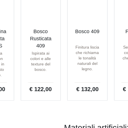
ina
Bosco
Bosco 409
F
ta
Rusticata
S
409
Finitura liscia
Se
che richiama
co
ta
Ispirata ai
le tonalità
che
on
colori e alle
naturali del
 in
texture del
legno.
ato
bosco.
o.
00
€ 122,00
€ 132,00
€
Materiali artifici