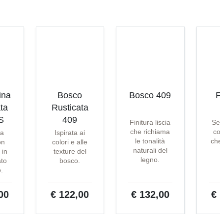
ina
Bosco
Bosco 409
F
ta
Rusticata
S
409
Finitura liscia
Se
che richiama
co
ta
Ispirata ai
le tonalità
che
on
colori e alle
naturali del
 in
texture del
legno.
ato
bosco.
o.
00
€ 122,00
€ 132,00
€