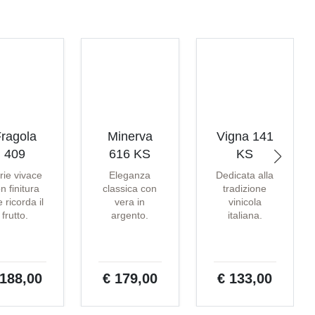
ragola
Minerva
Vigna 141
409
616 KS
KS
rie vivace
Eleganza
Dedicata alla
n finitura
classica con
tradizione
 ricorda il
vera in
vinicola
frutto.
argento.
italiana.
 188,00
€ 179,00
€ 133,00