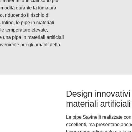
i materiali artificiali sono più
omodità durante la fumatura.
o, riducendo il rischio di
Infine, le pipe in materiali
alle temperature elevate,
na pipa in materiali artificiali
veniente per gli amanti della
Design innovativi 
materiali artificiali
Le pipe Savinelli realizzate con 
eccellenti, ma presentano anche 
lavorazione artigianale e alla cur