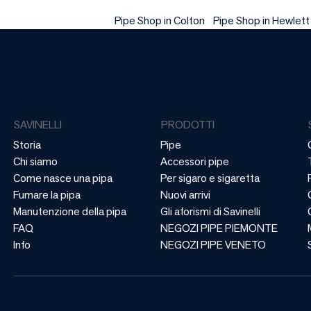
Pipe Shop in Colton
Pipe Shop in Hewlett
SAVINELLI
PRODOTTI
Storia
Pipe
Chi siamo
Accessori pipe
Come nasce una pipa
Per sigaro e sigaretta
Fumare la pipa
Nuovi arrivi
Manutenzione della pipa
Gli aforismi di Savinelli
FAQ
NEGOZI PIPE PIEMONTE
Info
NEGOZI PIPE VENETO