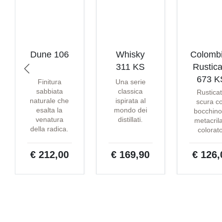
Dune 106
Whisky
Colomb
311 KS
Rustica
673 K
Finitura
Una serie
sabbiata
classica
Rustica
naturale che
ispirata al
scura c
esalta la
mondo dei
bocchino
venatura
distillati.
metacril
della radica.
colorat
€ 212,00
€ 169,90
€ 126,