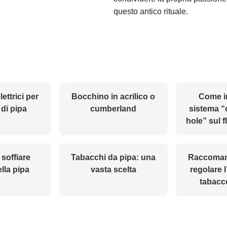
questo antico rituale.
ettrici per
Bocchino in acrilico o
Come in
 di pipa
cumberland
sistema “
hole” sul f
 soffiare
Tabacchi da pipa: una
Raccoman
lla pipa
vasta scelta
regolare l
tabacc