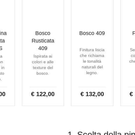
ina
Bosco
Bosco 409
F
ta
Rusticata
S
409
Finitura liscia
Se
che richiama
co
ta
Ispirata ai
le tonalità
che
on
colori e alle
naturali del
 in
texture del
legno.
ato
bosco.
o.
00
€ 122,00
€ 132,00
€
1. Scelta della pi