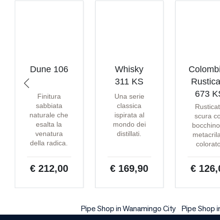
Dune 106
Whisky
Colomb
311 KS
Rustica
673 K
Finitura
Una serie
sabbiata
classica
Rustica
naturale che
ispirata al
scura c
esalta la
mondo dei
bocchino
venatura
distillati.
metacril
della radica.
colorat
€ 212,00
€ 169,90
€ 126,
Pipe Shop in Wanamingo City
Pipe Shop i