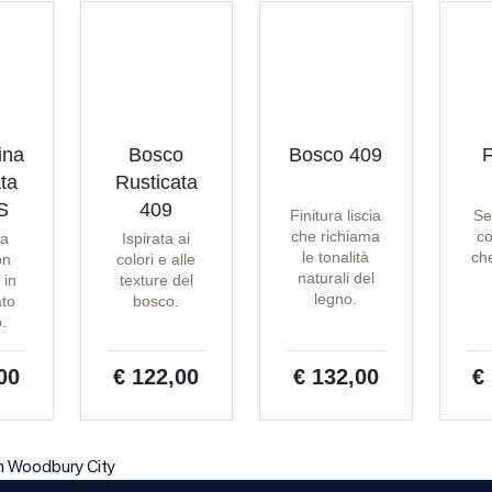
ina
Bosco
Bosco 409
F
ta
Rusticata
S
409
Finitura liscia
Se
che richiama
co
ta
Ispirata ai
le tonalità
che
on
colori e alle
naturali del
 in
texture del
legno.
ato
bosco.
o.
00
€ 122,00
€ 132,00
€
n Woodbury City