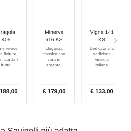
ragola
Minerva
Vigna 141
409
616 KS
KS
rie vivace
Eleganza
Dedicata alla
n finitura
classica con
tradizione
 ricorda il
vera in
vinicola
frutto.
argento.
italiana.
 188,00
€ 179,00
€ 133,00
pa Savinelli più adatta