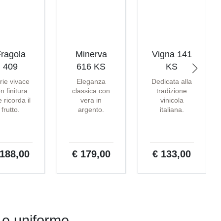
ragola
Minerva
Vigna 141
409
616 KS
KS
rie vivace
Eleganza
Dedicata alla
n finitura
classica con
tradizione
 ricorda il
vera in
vinicola
frutto.
argento.
italiana.
 188,00
€ 179,00
€ 133,00
 e uniforme