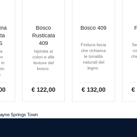
ina
Bosco
Bosco 409
F
ta
Rusticata
S
409
Finitura liscia
Se
che richiama
co
ta
Ispirata ai
le tonalità
che
on
colori e alle
naturali del
 in
texture del
legno.
ato
bosco.
o.
00
€ 122,00
€ 132,00
€
Payne Springs Town