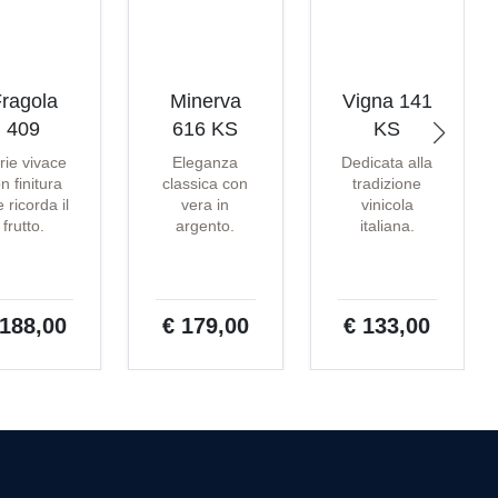
ragola
Minerva
Vigna 141
409
616 KS
KS
rie vivace
Eleganza
Dedicata alla
n finitura
classica con
tradizione
 ricorda il
vera in
vinicola
frutto.
argento.
italiana.
 188,00
€ 179,00
€ 133,00