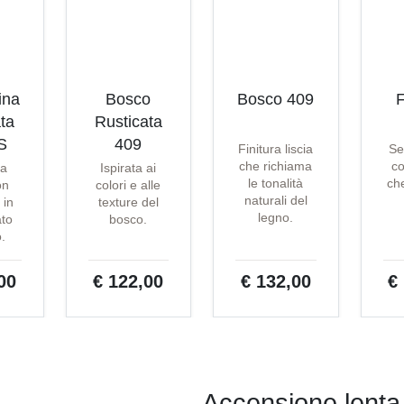
ina
Bosco
Bosco 409
F
ta
Rusticata
S
409
Finitura liscia
Se
che richiama
co
ta
Ispirata ai
le tonalità
che
on
colori e alle
naturali del
 in
texture del
legno.
ato
bosco.
o.
00
€ 122,00
€ 132,00
€
Accensione lenta