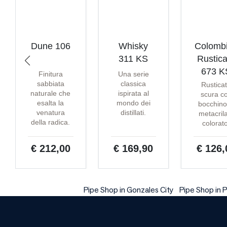
Dune 106
Whisky
Colomb
311 KS
Rustica
673 K
Finitura
Una serie
sabbiata
classica
Rustica
naturale che
ispirata al
scura c
esalta la
mondo dei
bocchino
venatura
distillati.
metacril
della radica.
colorat
€ 212,00
€ 169,90
€ 126,
Pipe Shop in Gonzales City
Pipe Shop in 