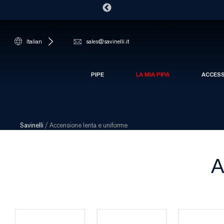
Italian
sales@savinelli.it
PIPE
LA MIA PIPA
ACCES
Savinelli
/
Accensione lenta e uniforme
A