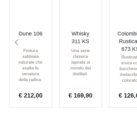
Dune 106
Whisky
Colomb
311 KS
Rustica
673 K
Finitura
Una serie
sabbiata
classica
Rustica
naturale che
ispirata al
scura c
esalta la
mondo dei
bocchino
venatura
distillati.
metacril
della radica.
colorat
€ 212,00
€ 169,90
€ 126,