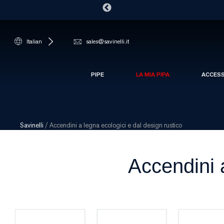
Italian
sales@savinelli.it
PIPE
LA MIA PIPA
ACCES
Savinelli
/
Accendini a legna ecologici e dal design rustico
Accendini a