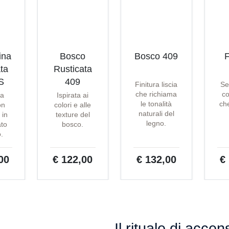
ina
Bosco
Bosco 409
F
ta
Rusticata
S
409
Finitura liscia
Se
che richiama
co
ta
Ispirata ai
le tonalità
che
on
colori e alle
naturali del
 in
texture del
legno.
ato
bosco.
o.
00
€ 122,00
€ 132,00
€
Il rituale di acce