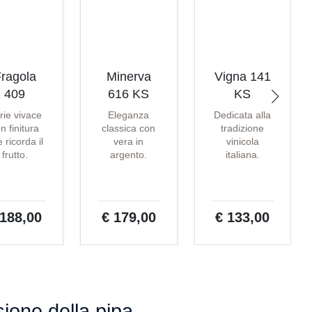
ragola
Minerva
Vigna 141
409
616 KS
KS
rie vivace
Eleganza
Dedicata alla
n finitura
classica con
tradizione
 ricorda il
vera in
vinicola
frutto.
argento.
italiana.
 188,00
€ 179,00
€ 133,00
nsione della pipa