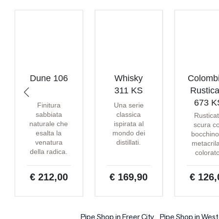
Dune 106
Whisky
Colomb
311 KS
Rustica
673 K
Finitura
Una serie
sabbiata
classica
Rustica
naturale che
ispirata al
scura c
esalta la
mondo dei
bocchino
venatura
distillati.
metacril
della radica.
colorat
€ 212,00
€ 169,90
€ 126,
Pipe Shop in Freer City
Pipe Shop in West