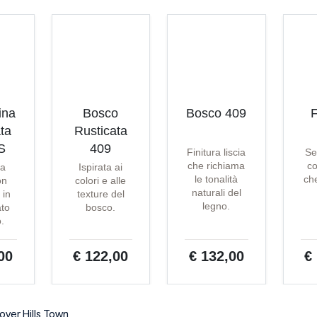
ina
Bosco
Bosco 409
F
ta
Rusticata
S
409
Finitura liscia
Se
che richiama
co
ta
Ispirata ai
le tonalità
che
on
colori e alle
naturali del
 in
texture del
legno.
ato
bosco.
o.
00
€ 122,00
€ 132,00
€
over Hills Town