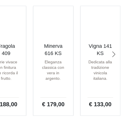
ragola
Minerva
Vigna 141
409
616 KS
KS
rie vivace
Eleganza
Dedicata alla
n finitura
classica con
tradizione
 ricorda il
vera in
vinicola
frutto.
argento.
italiana.
 188,00
€ 179,00
€ 133,00