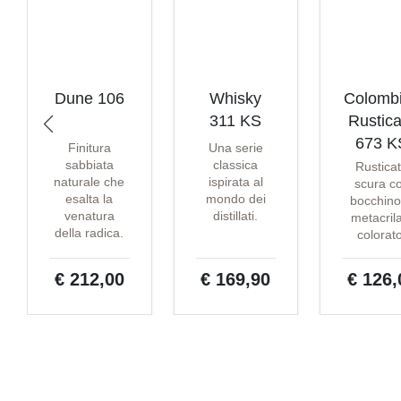
Dune 106
Whisky
Colomb
311 KS
Rustica
673 K
Finitura
Una serie
sabbiata
classica
Rustica
naturale che
ispirata al
scura c
esalta la
mondo dei
bocchino
venatura
distillati.
metacril
della radica.
colorat
€ 212,00
€ 169,90
€ 126,