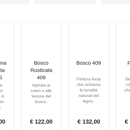
ina
Bosco
Bosco 409
F
ta
Rusticata
S
409
Finitura liscia
Se
che richiama
co
ta
Ispirata ai
le tonalità
che
on
colori e alle
naturali del
 in
texture del
legno.
ato
bosco.
o.
00
€ 122,00
€ 132,00
€