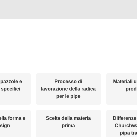
 spazzole e
Processo di
Materiali ut
 specifici
lavorazione della radica
prod
per le pipe
ella forma e
Scelta della materia
Differenze
esign
prima
Churchwa
pipa tr