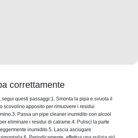
pa correttamente
, segui questi passaggi:1. Smonta la pipa e svuota il
o scovolino apposito per rimuovere i residui
camino.3. Passa un pipe cleaner inumidito con alcool
er eliminare i residui di catrame.4. Pulisci la parte
eggermente inumidito.5. Lascia asciugare
rimontarla.6. Periodicamente, effettua una pulizia più