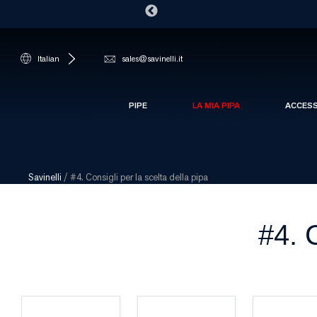
Italian
sales@savinelli.it
PIPE
LA MIA PIPA
ACCES
Savinelli
/
#4. Consigli per la scelta della pipa
#4. C