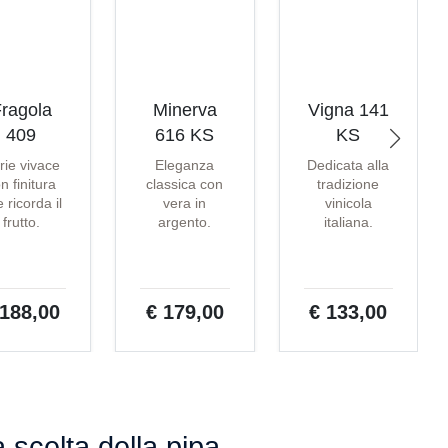
ragola
Minerva
Vigna 141
409
616 KS
KS
rie vivace
Eleganza
Dedicata alla
n finitura
classica con
tradizione
 ricorda il
vera in
vinicola
frutto.
argento.
italiana.
 188,00
€ 179,00
€ 133,00
a scelta della pipa