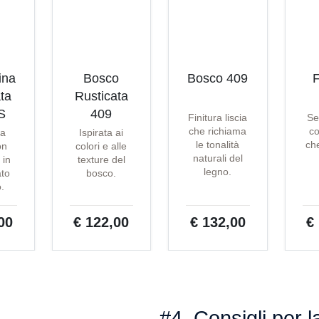
ina
Bosco
Bosco 409
F
ta
Rusticata
S
409
Finitura liscia
Se
che richiama
co
ta
Ispirata ai
le tonalità
che
on
colori e alle
naturali del
 in
texture del
legno.
ato
bosco.
o.
00
€ 122,00
€ 132,00
€
#4. Consigli per l