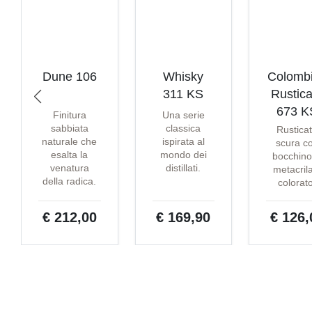
Dune 106
Whisky
Colomb
311 KS
Rustica
673 K
Finitura
Una serie
sabbiata
classica
Rustica
naturale che
ispirata al
scura c
esalta la
mondo dei
bocchino
venatura
distillati.
metacril
della radica.
colorat
€ 212,00
€ 169,90
€ 126,