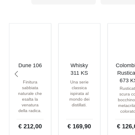
Dune 106
Whisky
Colomb
311 KS
Rustica
673 K
Finitura
Una serie
sabbiata
classica
Rustica
naturale che
ispirata al
scura c
esalta la
mondo dei
bocchino
venatura
distillati.
metacril
della radica.
colorat
€ 212,00
€ 169,90
€ 126,