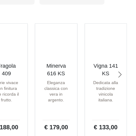
ragola
Minerva
Vigna 141
409
616 KS
KS
rie vivace
Eleganza
Dedicata alla
n finitura
classica con
tradizione
 ricorda il
vera in
vinicola
frutto.
argento.
italiana.
 188,00
€ 179,00
€ 133,00