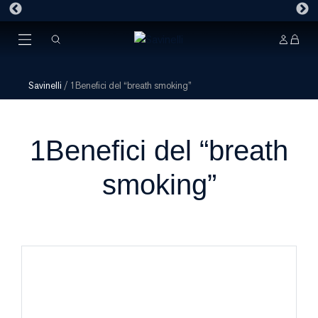
Savinelli
/
1Benefici del “breath smoking”
1Benefici del “breath
smoking”