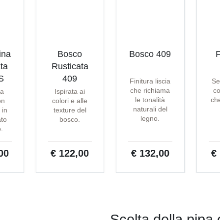
ina
Bosco
Bosco 409
F
ta
Rusticata
S
409
Finitura liscia
Se
che richiama
co
ta
Ispirata ai
le tonalità
che
on
colori e alle
naturali del
 in
texture del
legno.
ato
bosco.
o.
00
€ 122,00
€ 132,00
€
Scelta della pipa