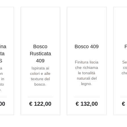
ina
Bosco
Bosco 409
F
ta
Rusticata
S
409
Finitura liscia
Se
che richiama
co
ta
Ispirata ai
le tonalità
che
on
colori e alle
naturali del
 in
texture del
legno.
ato
bosco.
o.
00
€ 122,00
€ 132,00
€
t