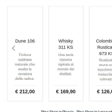
Dune 106
Whisky
Colomb
311 KS
Rustica
673 K
Finitura
Una serie
sabbiata
classica
Rustica
naturale che
ispirata al
scura c
esalta la
mondo dei
bocchino
venatura
distillati.
metacril
della radica.
colorat
€ 212,00
€ 169,90
€ 126,
Pipe Shop in Plessis
Pipe Shop in Lyncour