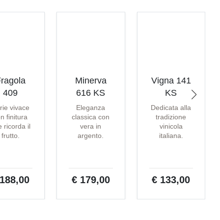
ragola
Minerva
Vigna 141
409
616 KS
KS
rie vivace
Eleganza
Dedicata alla
n finitura
classica con
tradizione
 ricorda il
vera in
vinicola
frutto.
argento.
italiana.
 188,00
€ 179,00
€ 133,00