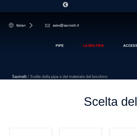
Italian
sales@savinelli.it
PIPE
LA MIA PIPA
ACCES
Savinelli
/
Scelta della pipa e del materiale del bocchino
Scelta del