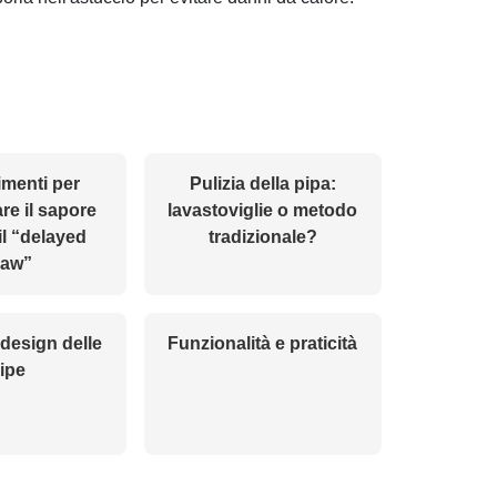
menti per
Pulizia della pipa:
are il sapore
lavastoviglie o metodo
il “delayed
tradizionale?
raw”
 design delle
Funzionalità e praticità
ipe