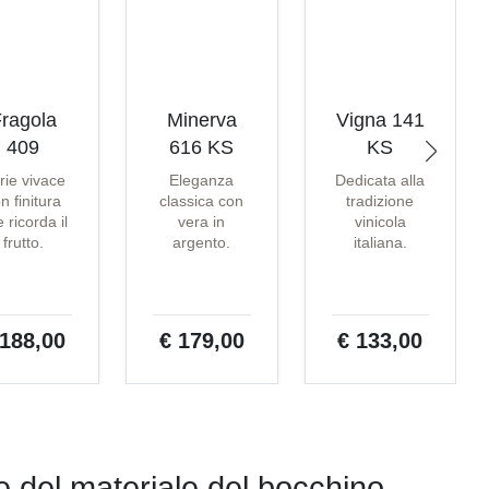
ragola
Minerva
Vigna 141
409
616 KS
KS
rie vivace
Eleganza
Dedicata alla
n finitura
classica con
tradizione
 ricorda il
vera in
vinicola
frutto.
argento.
italiana.
 188,00
€ 179,00
€ 133,00
 e del materiale del bocchino