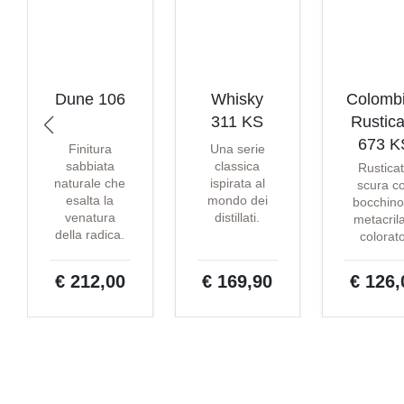
Dune 106
Whisky
Colomb
311 KS
Rustica
673 K
Finitura
Una serie
sabbiata
classica
Rustica
naturale che
ispirata al
scura c
esalta la
mondo dei
bocchino
venatura
distillati.
metacril
della radica.
colorat
€ 212,00
€ 169,90
€ 126,