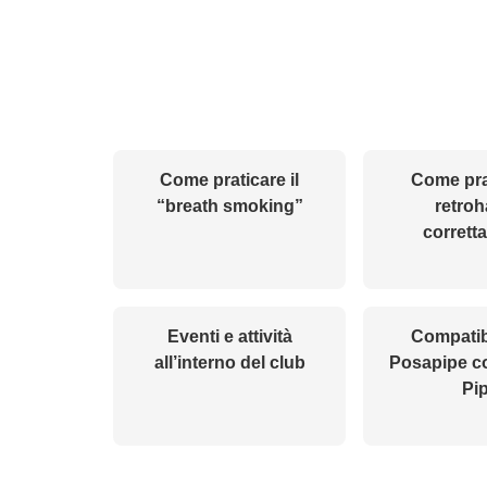
Come praticare il
Come prat
“breath smoking”
retroh
corrett
Eventi e attività
Compatibi
all’interno del club
Posapipe c
Pi