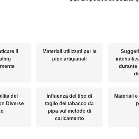
icare il
Materiali utilizzati per le
Suggeri
aling
pipe artigianali
intensific
amente
durante 
d
lità del
Influenza del tipo di
Materiali e
on Diverse
taglio del tabacco da
p
pe
pipa sul metodo di
caricamento