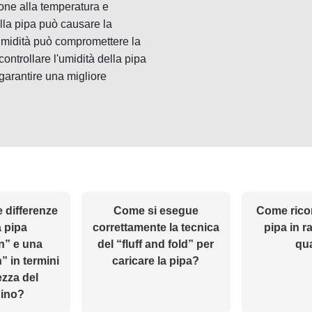
ione alla temperatura e
lla pipa può causare la
umidità può compromettere la
ntrollare l'umidità della pipa
 garantire una migliore
e differenze
Come si esegue
Come rico
a pipa
correttamente la tecnica
pipa in ra
n” e una
del “fluff and fold” per
qua
 in termini
caricare la pipa?
ezza del
ino?