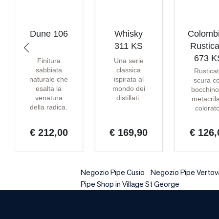
Dune 106
Whisky
Colomb
311 KS
Rustica
673 K
Finitura
Una serie
sabbiata
classica
Rustica
naturale che
ispirata al
scura c
esalta la
mondo dei
bocchino
venatura
distillati.
metacril
della radica.
colorat
€ 212,00
€ 169,90
€ 126,
Negozio Pipe Cusio
Negozio Pipe Vertov
Pipe Shop in Village St George