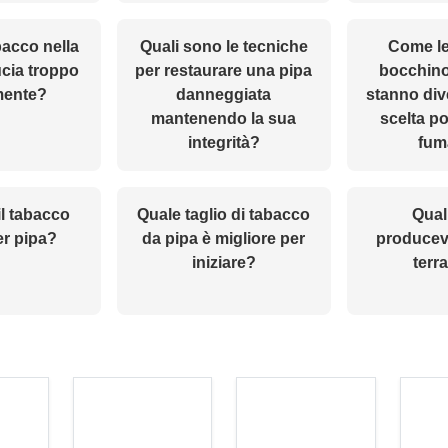
bacco nella
Quali sono le tecniche
Come le
ucia troppo
per restaurare una pipa
bocchino
mente?
danneggiata
stanno di
mantenendo la sua
scelta po
integrità?
fum
il tabacco
Quale taglio di tabacco
Qual
er pipa?
da pipa è migliore per
producev
iniziare?
terr