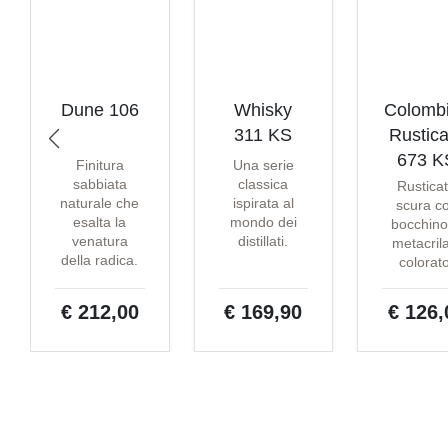
Dune 106
Whisky
Colomb
311 KS
Rustica
673 K
Finitura
Una serie
sabbiata
classica
Rustica
naturale che
ispirata al
scura c
esalta la
mondo dei
bocchino
venatura
distillati.
metacril
della radica.
colorat
€ 212,00
€ 169,90
€ 126,