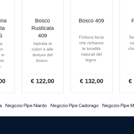
ina
Bosco
Bosco 409
F
ta
Rusticata
S
409
Finitura liscia
Se
che richiama
co
ta
Ispirata ai
le tonalità
che
on
colori e alle
naturali del
 in
texture del
legno.
ato
bosco.
o.
00
€ 122,00
€ 132,00
€
a
Negozio Pipe Niardo
Negozio Pipe Cadorago
Negozio Pipe M