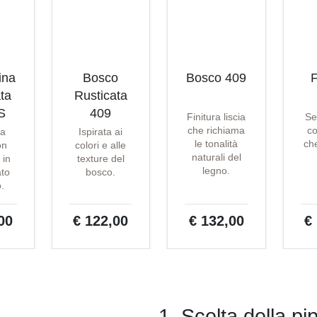
ina
Bosco
Bosco 409
F
ta
Rusticata
S
409
Finitura liscia
Se
che richiama
co
ta
Ispirata ai
le tonalità
che
on
colori e alle
naturali del
 in
texture del
legno.
ato
bosco.
o.
00
€ 122,00
€ 132,00
€
1. Scelta della pi