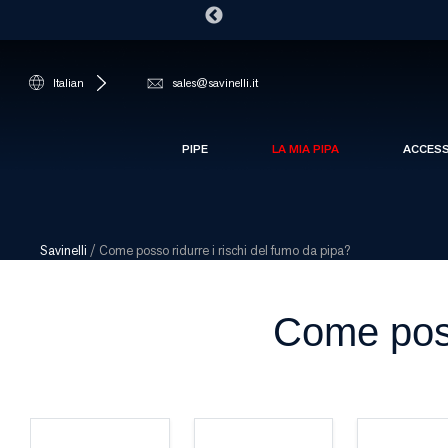
Italian
sales@savinelli.it
PIPE
LA MIA PIPA
ACCES
Savinelli
/
Come posso ridurre i rischi del fumo da pipa?
Come poss