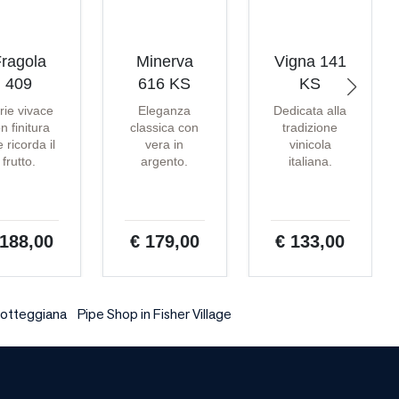
ragola
Minerva
Vigna 141
409
616 KS
KS
rie vivace
Eleganza
Dedicata alla
n finitura
classica con
tradizione
 ricorda il
vera in
vinicola
frutto.
argento.
italiana.
 188,00
€ 179,00
€ 133,00
otteggiana
Pipe Shop in Fisher Village