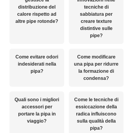
distribuzione del
tecniche di
calore rispetto ad
sabbiatura per
altre pipe rotonde?
creare texture
distintive sulle
pipe?
Come evitare odori
Come modificare
indesiderati nella
una pipa per ridurre
pipa?
la formazione di
condensa?
Quali sono i migliori
Come le tecniche di
accessori per
essiccazione della
portare la pipa in
radica influiscono
viaggio?
sulla qualità della
pipa?