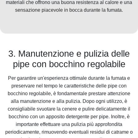
materiali che offrono una buona resistenza al calore e una
sensazione piacevole in bocca durante la fumata.
3. Manutenzione e pulizia delle
pipe con bocchino regolabile
Per garantire un'esperienza ottimale durante la fumata e
preservare nel tempo le caratteristiche delle pipe con
bocchino regolabile, è fondamentale prestare attenzione
alla manutenzione e alla pulizia. Dopo ogni utilizzo, è
consigliabile svuotare la cenere e pulire delicatamente il
bocchino con un apposito detergente per pipe. Inoltre, è
importante effettuare una pulizia più approfondita
periodicamente, rimuovendo eventuali residui di catrame o