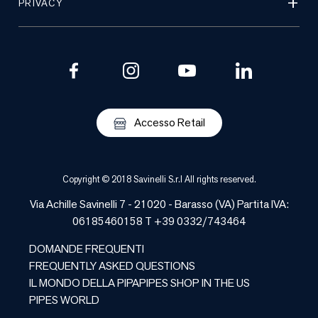
PRIVACY
Accesso Retail
Copyright © 2018 Savinelli S.r.l All rights reserved.
Via Achille Savinelli 7 - 21020 -
Barasso
(
VA
) Partita IVA:
06185460158 T +39 0332/743464
DOMANDE FREQUENTI
FREQUENTLY ASKED QUESTIONS
IL MONDO DELLA PIPA
PIPES SHOP IN THE US
PIPES WORLD