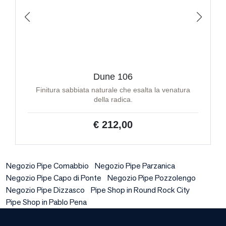
Dune 106
Finitura sabbiata naturale che esalta la venatura
della radica.
€ 212,00
Negozio Pipe Comabbio
Negozio Pipe Parzanica
Negozio Pipe Capo di Ponte
Negozio Pipe Pozzolengo
Negozio Pipe Dizzasco
Pipe Shop in Round Rock City
Pipe Shop in Pablo Pena