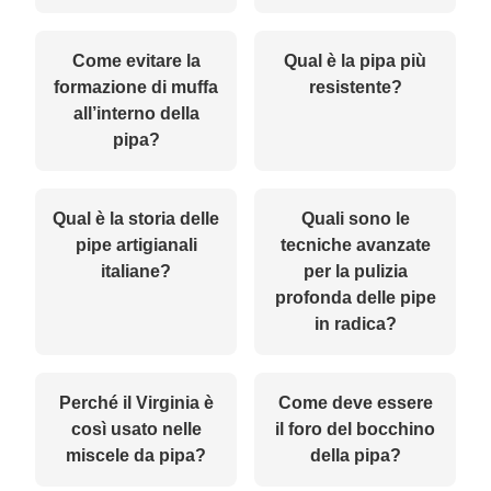
Come evitare la
Qual è la pipa più
formazione di muffa
resistente?
all’interno della
pipa?
Qual è la storia delle
Quali sono le
pipe artigianali
tecniche avanzate
italiane?
per la pulizia
profonda delle pipe
in radica?
Perché il Virginia è
Come deve essere
così usato nelle
il foro del bocchino
miscele da pipa?
della pipa?