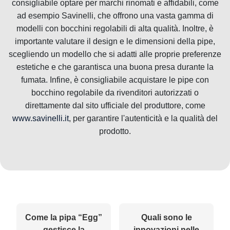
consigliabile optare per marchi rinomati e affidabili, come
ad esempio Savinelli, che offrono una vasta gamma di
modelli con bocchini regolabili di alta qualità. Inoltre, è
importante valutare il design e le dimensioni della pipe,
scegliendo un modello che si adatti alle proprie preferenze
estetiche e che garantisca una buona presa durante la
fumata. Infine, è consigliabile acquistare le pipe con
bocchino regolabile da rivenditori autorizzati o
direttamente dal sito ufficiale del produttore, come
www.savinelli.it
, per garantire l'autenticità e la qualità del
prodotto.
Come la pipa “Egg”
Quali sono le
gestisce la
innovazioni nelle