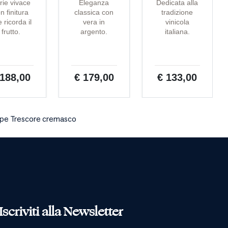
rie vivace
Eleganza
Dedicata alla
n finitura
classica con
tradizione
 ricorda il
vera in
vinicola
frutto.
argento.
italiana.
 188,00
€ 179,00
€ 133,00
ipe Trescore cremasco
Iscriviti alla Newsletter