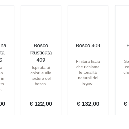
ina
Bosco
Bosco 409
F
ta
Rusticata
S
409
Finitura liscia
Se
che richiama
co
ta
Ispirata ai
le tonalità
che
on
colori e alle
naturali del
 in
texture del
legno.
ato
bosco.
o.
00
€ 122,00
€ 132,00
€