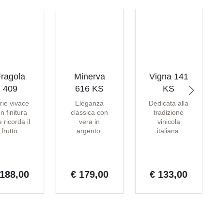
ragola
Minerva
Vigna 141
409
616 KS
KS
rie vivace
Eleganza
Dedicata alla
n finitura
classica con
tradizione
 ricorda il
vera in
vinicola
frutto.
argento.
italiana.
 188,00
€ 179,00
€ 133,00