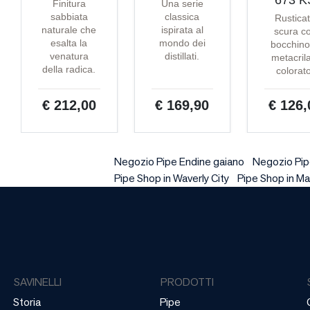
673 K
Finitura
Una serie
sabbiata
classica
Rustica
naturale che
ispirata al
scura c
esalta la
mondo dei
bocchino
venatura
distillati.
metacril
della radica.
colorat
€ 212,00
€ 169,90
€ 126,
Negozio Pipe Endine gaiano
Negozio Pipe
Pipe Shop in Waverly City
Pipe Shop in Ma
SAVINELLI
PRODOTTI
Storia
Pipe