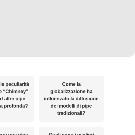
le peculiarità
Come la
lo “Chimney”
globalizzazione ha
d altre pipe
influenzato la diffusione
a profonda?
dei modelli di pipe
tradizionali?
are una pipa
Quali sono i migliori