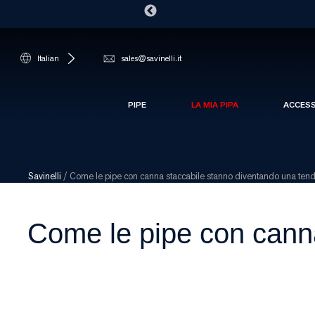
Italian
sales@savinelli.it
PIPE
LA MIA PIPA
ACCES
Savinelli
/
Come le pipe con canna staccabile stanno diventando una ten
Come le pipe con cann