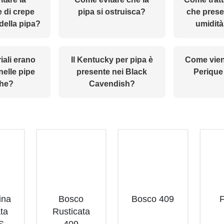
 di crepe
pipa si ostruisca?
che prese
 della pipa?
umidità
iali erano
Il Kentucky per pipa è
Come viene
 nelle pipe
presente nei Black
Perique
che?
Cavendish?
ina
Bosco
Bosco 409
F
ta
Rusticata