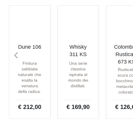
Dune 106
Whisky
Colomb
311 KS
Rustica
673 K
Finitura
Una serie
sabbiata
classica
Rustica
naturale che
ispirata al
scura c
esalta la
mondo dei
bocchino
venatura
distillati.
metacril
della radica.
colorat
€ 212,00
€ 169,90
€ 126,