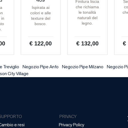
S
409
Finitura liscia
Se
che richiama
co
ta
Ispirata ai
le tonalità
che
on
colori e alle
naturali del
 in
texture del
legno.
ato
bosco.
o.
00
€ 122,00
€ 132,00
€
 Treviglio
Negozio Pipe Anfo
Negozio Pipe Milzano
Negozio P
son City Village
SUPPORTO
PRIVACY
Cambio e resi
Privacy Policy