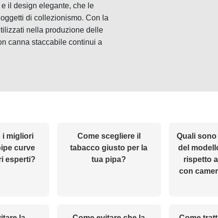
 e il design elegante, che le
 oggetti di collezionismo. Con la
tilizzati nella produzione delle
con canna staccabile continui a
i migliori
Come scegliere il
Quali sono 
pipe curve
tabacco giusto per la
del model
i esperti?
tua pipa?
rispetto a
con camer
tare la
Come evitare che la
Come tratt