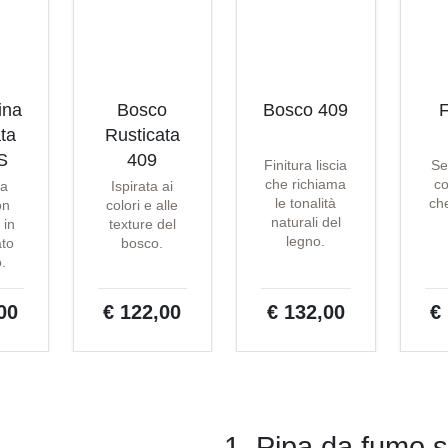
ina
Bosco
Bosco 409
F
ta
Rusticata
S
409
Finitura liscia
Se
che richiama
co
ta
Ispirata ai
le tonalità
che
on
colori e alle
naturali del
 in
texture del
legno.
ato
bosco.
o.
00
€ 122,00
€ 132,00
€
1. Pipa da fumo s