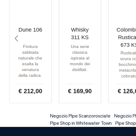
Dune 106
Whisky
Colomb
311 KS
Rustica
673 K
Finitura
Una serie
sabbiata
classica
Rustica
naturale che
ispirata al
scura c
esalta la
mondo dei
bocchino
venatura
distillati.
metacril
della radica.
colorat
€ 212,00
€ 169,90
€ 126,
Negozio Pipe Scanzorosciate
Negozio Pi
Pipe Shop in Whitewater Town
Pipe Shop