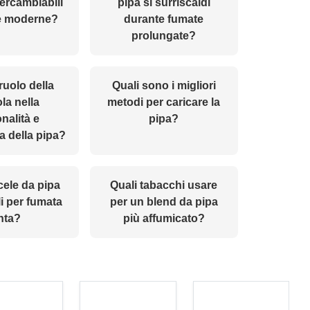
ntercambiabili
pipa si surriscaldi
pe moderne?
durante fumate
prolungate?
 ruolo della
Quali sono i migliori
la nella
metodi per caricare la
nalità e
pipa?
ca della pipa?
cele da pipa
Quali tabacchi usare
i per fumata
per un blend da pipa
nta?
più affumicato?