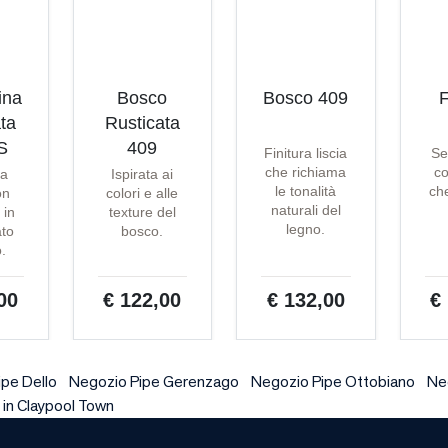
ina
Bosco
Bosco 409
F
ta
Rusticata
S
409
Finitura liscia
Se
che richiama
co
ta
Ispirata ai
le tonalità
che
on
colori e alle
naturali del
 in
texture del
legno.
ato
bosco.
o.
00
€ 122,00
€ 132,00
€
pe Dello
Negozio Pipe Gerenzago
Negozio Pipe Ottobiano
Ne
 in Claypool Town