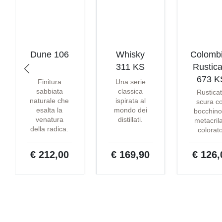
Dune 106
Whisky
Colomb
311 KS
Rustica
673 K
Finitura
Una serie
sabbiata
classica
Rustica
naturale che
ispirata al
scura c
esalta la
mondo dei
bocchino
venatura
distillati.
metacril
della radica.
colorat
€ 212,00
€ 169,90
€ 126,