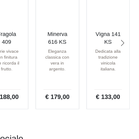
ragola
Minerva
Vigna 141
409
616 KS
KS
rie vivace
Eleganza
Dedicata alla
n finitura
classica con
tradizione
 ricorda il
vera in
vinicola
frutto.
argento.
italiana.
 188,00
€ 179,00
€ 133,00
ociale