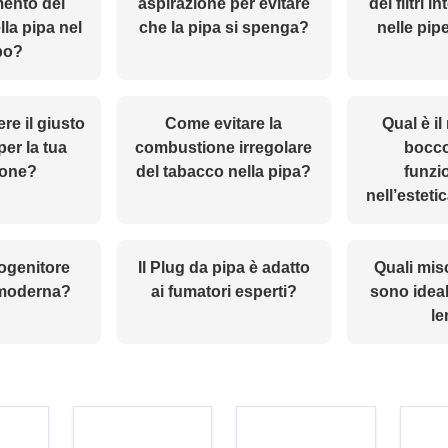
mento del
aspirazione per evitare
dei filtri i
la pipa nel
che la pipa si spenga?
nelle pi
po?
re il giusto
Come evitare la
Qual è il
per la tua
combustione irregolare
bocco
ione?
del tabacco nella pipa?
funzio
nell’esteti
rogenitore
Il Plug da pipa è adatto
Quali mis
 moderna?
ai fumatori esperti?
sono ideal
le