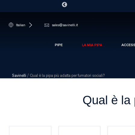
Italian
sales@savinelli.it
PIPE
LA MIA PIPA
ACCES
Savinelli
/
Qual è la pipa più adatta per fumatori sociali?
Qual è la 