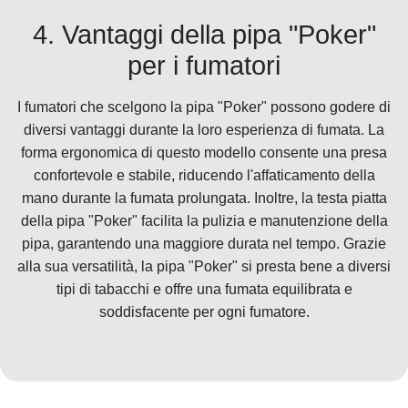
4. Vantaggi della pipa "Poker"
per i fumatori
I fumatori che scelgono la pipa "Poker" possono godere di
diversi vantaggi durante la loro esperienza di fumata. La
forma ergonomica di questo modello consente una presa
confortevole e stabile, riducendo l'affaticamento della
mano durante la fumata prolungata. Inoltre, la testa piatta
della pipa "Poker" facilita la pulizia e manutenzione della
pipa, garantendo una maggiore durata nel tempo. Grazie
alla sua versatilità, la pipa "Poker" si presta bene a diversi
tipi di tabacchi e offre una fumata equilibrata e
soddisfacente per ogni fumatore.