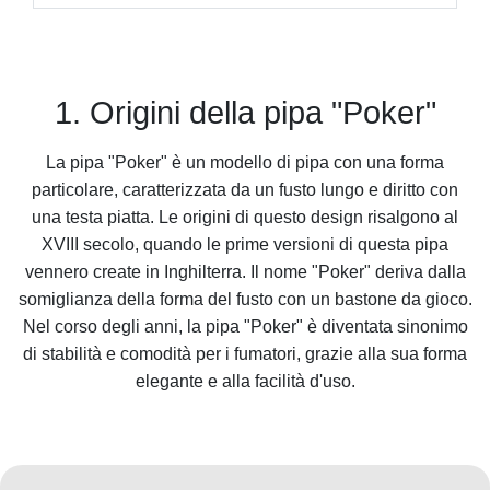
1. Origini della pipa "Poker"
La pipa "Poker" è un modello di pipa con una forma
particolare, caratterizzata da un fusto lungo e diritto con
una testa piatta. Le origini di questo design risalgono al
XVIII secolo, quando le prime versioni di questa pipa
vennero create in Inghilterra. Il nome "Poker" deriva dalla
somiglianza della forma del fusto con un bastone da gioco.
Nel corso degli anni, la pipa "Poker" è diventata sinonimo
di stabilità e comodità per i fumatori, grazie alla sua forma
elegante e alla facilità d'uso.