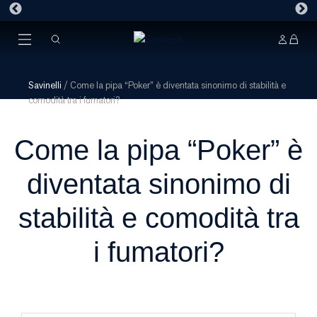
Savinelli
/
Come la pipa “Poker” è diventata sinonimo di stabilità e
comodità tra i fumatori?
Come la pipa “Poker” è
diventata sinonimo di
stabilità e comodità tra
i fumatori?