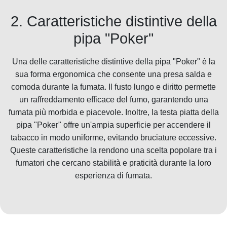
2. Caratteristiche distintive della
pipa "Poker"
Una delle caratteristiche distintive della pipa "Poker" è la
sua forma ergonomica che consente una presa salda e
comoda durante la fumata. Il fusto lungo e diritto permette
un raffreddamento efficace del fumo, garantendo una
fumata più morbida e piacevole. Inoltre, la testa piatta della
pipa "Poker" offre un'ampia superficie per accendere il
tabacco in modo uniforme, evitando bruciature eccessive.
Queste caratteristiche la rendono una scelta popolare tra i
fumatori che cercano stabilità e praticità durante la loro
esperienza di fumata.