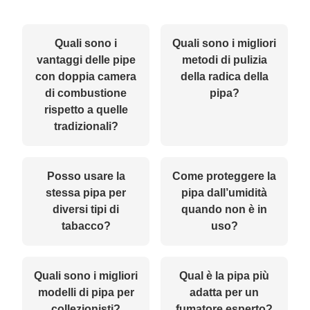
Quali sono i
Quali sono i migliori
vantaggi delle pipe
metodi di pulizia
con doppia camera
della radica della
di combustione
pipa?
rispetto a quelle
tradizionali?
Posso usare la
Come proteggere la
stessa pipa per
pipa dall’umidità
diversi tipi di
quando non è in
tabacco?
uso?
Quali sono i migliori
Qual è la pipa più
modelli di pipa per
adatta per un
collezionisti?
fumatore esperto?