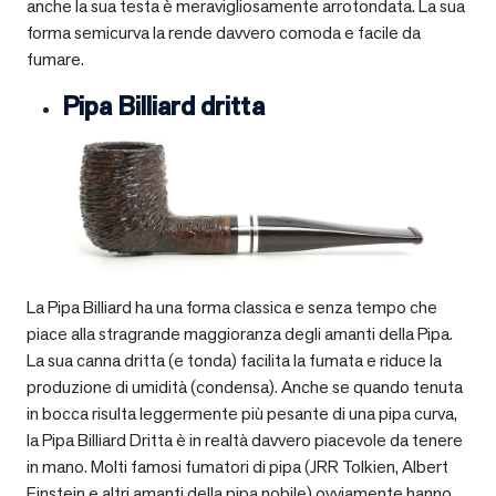
anche la sua testa è meravigliosamente arrotondata. La sua
forma semicurva la rende davvero comoda e facile da
fumare.
Pipa Billiard dritta
La Pipa Billiard ha una forma classica e senza tempo che
piace alla stragrande maggioranza degli amanti della Pipa.
La sua canna dritta (e tonda) facilita la fumata e riduce la
produzione di umidità (condensa). Anche se quando tenuta
in bocca risulta leggermente più pesante di una pipa curva,
la Pipa Billiard Dritta è in realtà davvero piacevole da tenere
in mano. Molti famosi fumatori di pipa (JRR Tolkien, Albert
Einstein e altri amanti della pipa nobile) ovviamente hanno