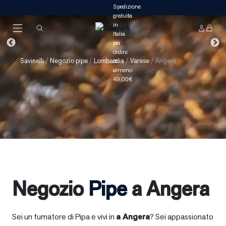
Savinelli
/
Negozio pipe
/
Lombardia
/
Varese
/
Angera
Negozio
Pipe
a Angera
Sei un fumatore di Pipa e vivi in
a
Angera
? Sei appassionato