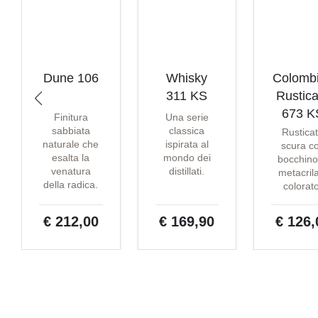
Dune 106
Whisky
Colomb
311 KS
Rustica
673 K
Finitura
Una serie
sabbiata
classica
Rustica
naturale che
ispirata al
scura c
esalta la
mondo dei
bocchino
venatura
distillati.
metacril
della radica.
colorat
€ 212,00
€ 169,90
€ 126,