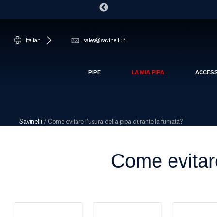
Italian
sales@savinelli.it
PIPE
LA MIA PIPA
ACCES
Savinelli
/
Come evitare l’usura della pipa durante la fumata?
Come evitare