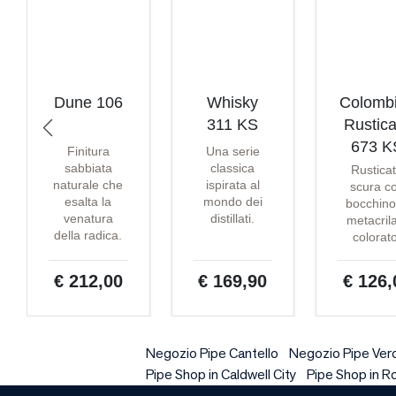
Dune 106
Whisky
Colomb
311 KS
Rustica
673 K
Finitura
Una serie
sabbiata
classica
Rustica
naturale che
ispirata al
scura c
esalta la
mondo dei
bocchino
venatura
distillati.
metacril
della radica.
colorat
€ 212,00
€ 169,90
€ 126,
Negozio Pipe Cantello
Negozio Pipe Ver
Pipe Shop in Caldwell City
Pipe Shop in Ro