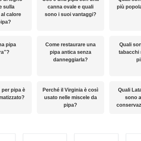
e sulla
canna ovale e quali
più popola
 al calore
sono i suoi vantaggi?
pipa?
na pipa
Come restaurare una
Quali son
ra”?
pipa antica senza
tabacchi 
danneggiarla?
p
 per pipa è
Perché il Virginia è così
Quali Lat
matizzato?
usato nelle miscele da
sono ad
pipa?
conservaz