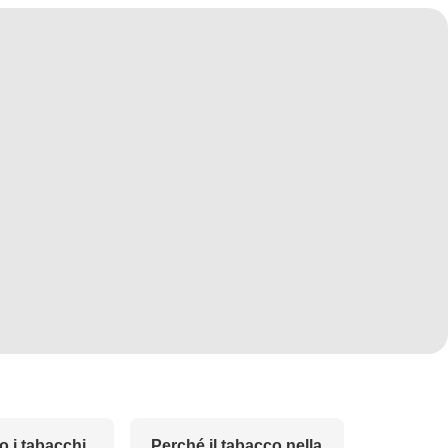
o i tabacchi
Perché il tabacco nella