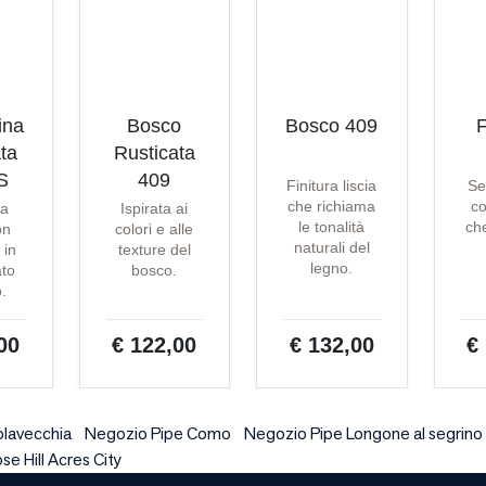
ina
Bosco
Bosco 409
F
ta
Rusticata
S
409
Finitura liscia
Se
che richiama
co
ta
Ispirata ai
le tonalità
che
on
colori e alle
naturali del
 in
texture del
legno.
ato
bosco.
o.
00
€ 122,00
€ 132,00
€
olavecchia
Negozio Pipe Como
Negozio Pipe Longone al segrino
se Hill Acres City