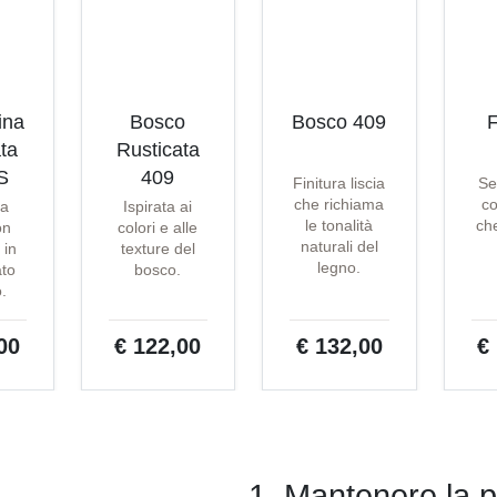
ina
Bosco
Bosco 409
F
ta
Rusticata
S
409
Finitura liscia
Se
che richiama
co
ta
Ispirata ai
le tonalità
che
on
colori e alle
naturali del
 in
texture del
legno.
ato
bosco.
o.
00
€ 122,00
€ 132,00
€
1. Mantenere la p