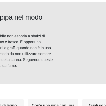
 pipa nel modo
bile non esporla a sbalzi di
tto e fresco. È opportuno
rti e graffi quando non è in uso.
in modo da non utilizzare sempre
ro della canna. Seguendo queste
pe da fumo.
o di legno
Cos’è una pipa con una
Quali son