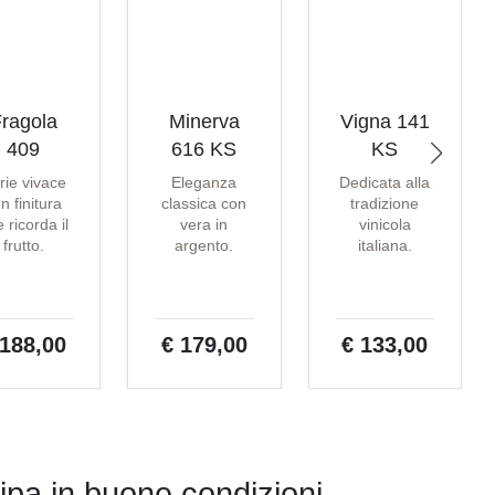
ragola
Minerva
Vigna 141
409
616 KS
KS
rie vivace
Eleganza
Dedicata alla
n finitura
classica con
tradizione
 ricorda il
vera in
vinicola
frutto.
argento.
italiana.
 188,00
€ 179,00
€ 133,00
ipa in buone condizioni