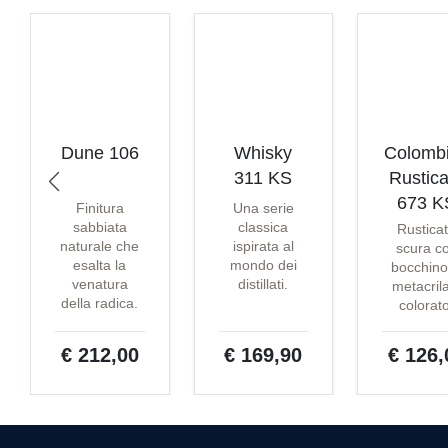
Dune 106
Whisky
Colomb
311 KS
Rustica
673 K
Finitura
Una serie
sabbiata
classica
Rustica
naturale che
ispirata al
scura c
esalta la
mondo dei
bocchino
venatura
distillati.
metacril
della radica.
colorat
€ 212,00
€ 169,90
€ 126,