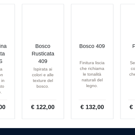
ina
Bosco
Bosco 409
F
ta
Rusticata
S
409
Finitura liscia
Se
che richiama
co
ta
Ispirata ai
le tonalità
che
on
colori e alle
naturali del
 in
texture del
legno.
ato
bosco.
o.
00
€ 122,00
€ 132,00
€