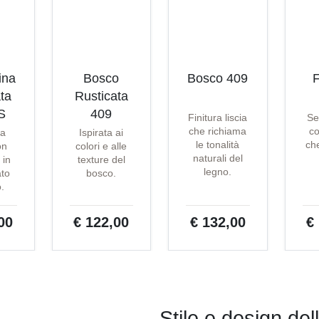
ina
Bosco
Bosco 409
F
ta
Rusticata
S
409
Finitura liscia
Se
che richiama
co
ta
Ispirata ai
le tonalità
che
on
colori e alle
naturali del
 in
texture del
legno.
ato
bosco.
o.
00
€ 122,00
€ 132,00
€
Stile e design del