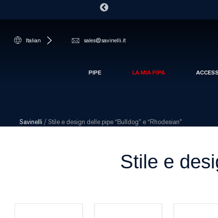
Italian
sales@savinelli.it
PIPE
LA MIA PIPA
ACCES
Savinelli
/
Stile e design delle pipe “Bulldog” e “Rhodesian”
Stile e des