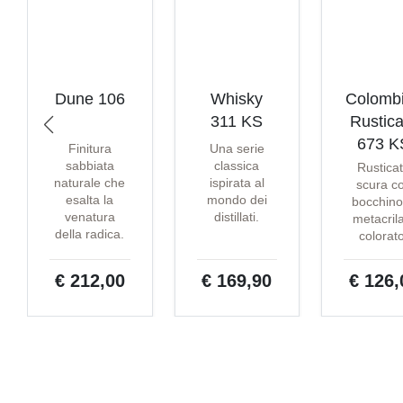
Dune 106
Whisky
Colomb
311 KS
Rustica
673 K
Finitura
Una serie
sabbiata
classica
Rustica
naturale che
ispirata al
scura c
esalta la
mondo dei
bocchino
venatura
distillati.
metacril
della radica.
colorat
€ 212,00
€ 169,90
€ 126,