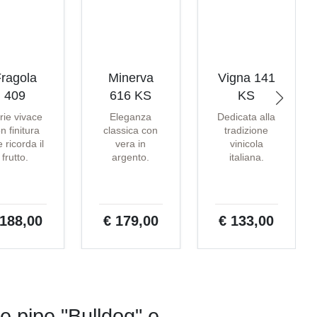
ragola
Minerva
Vigna 141
409
616 KS
KS
rie vivace
Eleganza
Dedicata alla
n finitura
classica con
tradizione
 ricorda il
vera in
vinicola
frutto.
argento.
italiana.
 188,00
€ 179,00
€ 133,00
le pipe "Bulldog" e