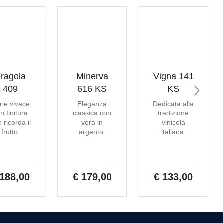
ragola
Minerva
Vigna 141
409
616 KS
KS
rie vivace
Eleganza
Dedicata alla
n finitura
classica con
tradizione
 ricorda il
vera in
vinicola
frutto.
argento.
italiana.
 188,00
€ 179,00
€ 133,00