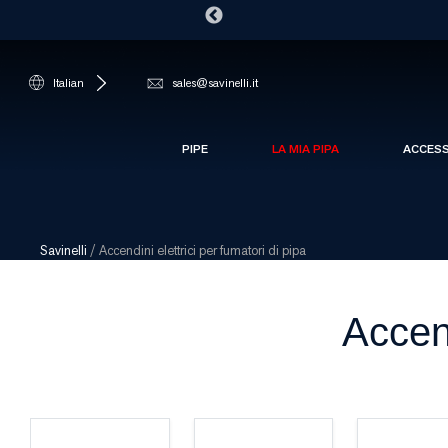
Italian
sales@savinelli.it
PIPE
LA MIA PIPA
ACCES
Savinelli
/
Accendini elettrici per fumatori di pipa
Accend