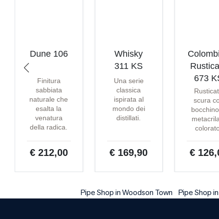
Dune 106
Whisky
Colomb
311 KS
Rustica
673 K
Finitura
Una serie
sabbiata
classica
Rustica
naturale che
ispirata al
scura c
esalta la
mondo dei
bocchino
venatura
distillati.
metacril
della radica.
colorat
€ 212,00
€ 169,90
€ 126,
Pipe Shop in Woodson Town
Pipe Shop i