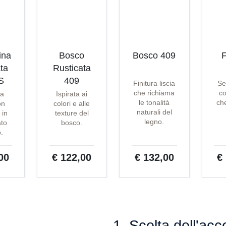
ina
Bosco
Bosco 409
F
ta
Rusticata
S
409
Finitura liscia
Se
che richiama
co
ta
Ispirata ai
le tonalità
che
on
colori e alle
naturali del
 in
texture del
legno.
ato
bosco.
o.
00
€ 122,00
€ 132,00
€
1. Scelta dell'acc