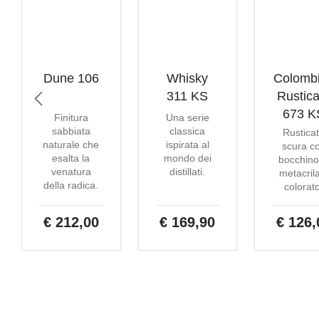
Dune 106
Whisky
Colomb
311 KS
Rustica
673 K
Finitura
Una serie
sabbiata
classica
Rustica
naturale che
ispirata al
scura c
esalta la
mondo dei
bocchino
venatura
distillati.
metacril
della radica.
colorat
€ 212,00
€ 169,90
€ 126,