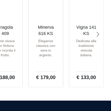
ragola
Minerva
Vigna 141
409
616 KS
KS
rie vivace
Eleganza
Dedicata alla
n finitura
classica con
tradizione
 ricorda il
vera in
vinicola
frutto.
argento.
italiana.
 188,00
€ 179,00
€ 133,00