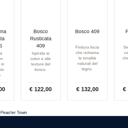
ina
Bosco
Bosco 409
F
ta
Rusticata
S
409
Finitura liscia
Se
che richiama
co
ta
Ispirata ai
le tonalità
che
on
colori e alle
naturali del
 in
texture del
legno.
ato
bosco.
o.
00
€ 122,00
€ 132,00
€
n Peaster Town