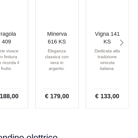
ragola
Minerva
Vigna 141
409
616 KS
KS
rie vivace
Eleganza
Dedicata alla
n finitura
classica con
tradizione
 ricorda il
vera in
vinicola
frutto.
argento.
italiana.
 188,00
€ 179,00
€ 133,00
endino elettrico