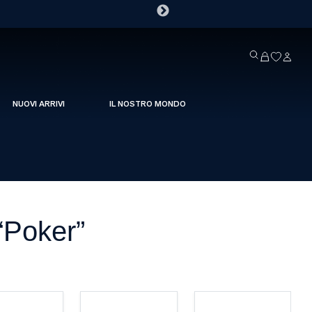
NUOVI ARRIVI
IL NOSTRO MONDO
 “Poker”