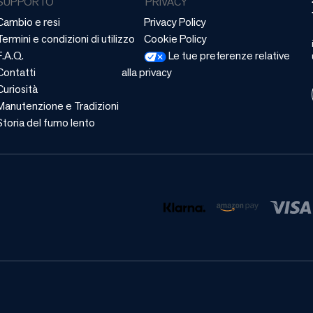
SUPPORTO
PRIVACY
Cambio e resi
Privacy Policy
Termini e condizioni di utilizzo
Cookie Policy
F.A.Q.
Le tue preferenze relative
Contatti
alla privacy
Curiosità
Manutenzione e Tradizioni
Storia del fumo lento