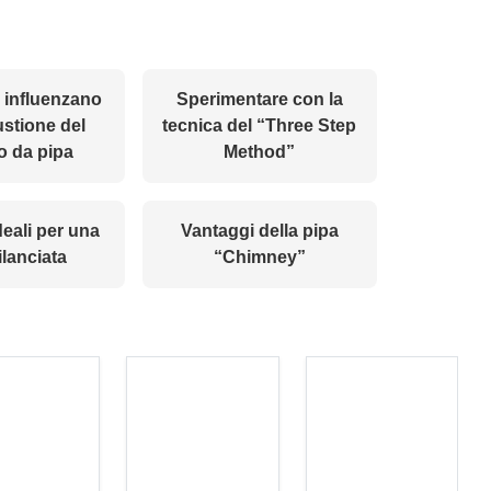
e influenzano
Sperimentare con la
stione del
tecnica del “Three Step
o da pipa
Method”
deali per una
Vantaggi della pipa
ilanciata
“Chimney”