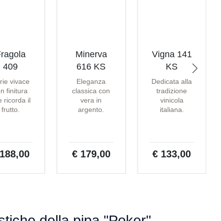
ragola
Minerva
Vigna 141
409
616 KS
KS
rie vivace
Eleganza
Dedicata alla
n finitura
classica con
tradizione
 ricorda il
vera in
vinicola
frutto.
argento.
italiana.
 188,00
€ 179,00
€ 133,00
istiche della pipa "Poker"