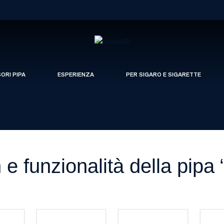
SORI PIPA
ESPERIENZA
PER SIGARO E SIGARETTE
e funzionalità della pipa