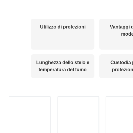
Utilizzo di protezioni
Vantaggi d
mode
Lunghezza dello stelo e
Custodia 
temperatura del fumo
protezion