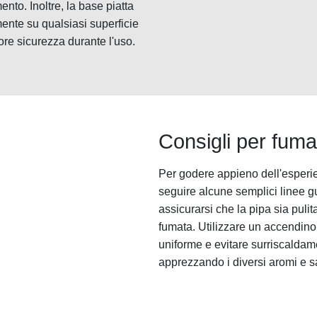
nto. Inoltre, la base piatta
ente su qualsiasi superficie
re sicurezza durante l'uso.
Consigli per fuma
Per godere appieno dell'esperie
seguire alcune semplici linee gu
assicurarsi che la pipa sia pulita
fumata. Utilizzare un accendino
uniforme e evitare surriscaldame
apprezzando i diversi aromi e sa