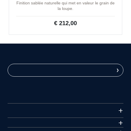
Finition sablée naturelle qui met en valeur le grain de
la loupe.
€ 212,00
›