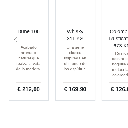
Dune 106
Whisky
Colomb
311 KS
Rustica
673 K
Acabado
Una serie
arenado
clásica
Rústic
natural que
inspirada en
oscura c
realza la veta
el mundo de
boquilla
de la madera.
los espíritus.
metacril
coloread
€ 212,00
€ 169,90
€ 126,