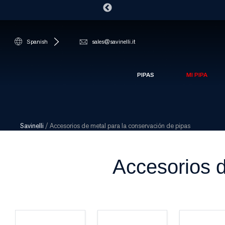
Spanish
sales@savinelli.it
PIPAS
MI PIPA
Savinelli
/
Accesorios de metal para la conservación de pipas
Accesorios d