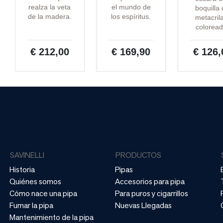
realza la veta
el mundo de
boquilla
de la madera.
los espíritus.
metacril
coloread
€ 212,00
€ 169,90
€ 126,
SAVINELLI
PRODUCTOS
Historia
Pipas
Quiénes somos
Accesorios para pipa
Cómo nace una pipa
Para puros y cigarrillos
Fumar la pipa
Nuevas Llegadas
Mantenimiento de la pipa