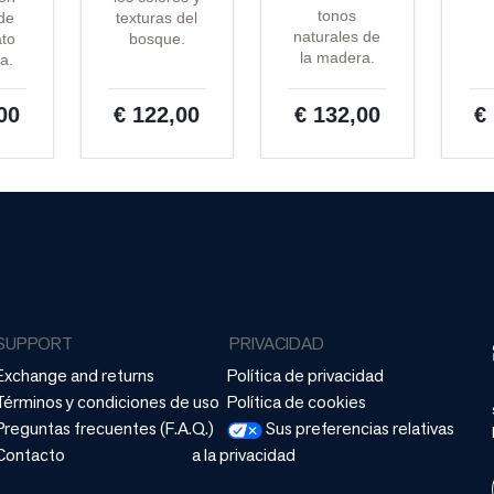
tonos
 de
texturas del
naturales de
ato
bosque.
la madera.
a.
00
€ 122,00
€ 132,00
€
SUPPORT
PRIVACIDAD
Exchange and returns
Política de privacidad
Términos y condiciones de uso
Política de cookies
Preguntas frecuentes (F.A.Q.)
Sus preferencias relativas
Contacto
a la privacidad