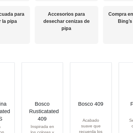
cuada para
Accesorios para
Compra en 
 la pipa
desechar cenizas de
Bing’s
pipa
ina
Bosco
Bosco 409
F
tated
Rusticatated
S
409
Acabado
Se
suave que
a
Inspirada en
recuerda los
on
los colores y