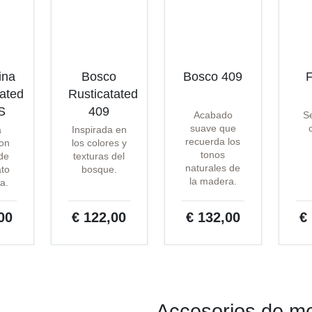
ina
Bosco
Bosco 409
F
tated
Rusticatated
S
409
Acabado
Se
suave que
a
Inspirada en
recuerda los
on
los colores y
tonos
 de
texturas del
naturales de
ato
bosque.
la madera.
a.
00
€ 122,00
€ 132,00
€
Accesorios de me