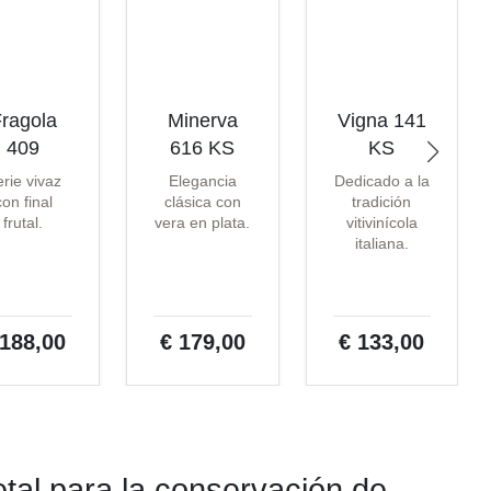
ragola
Minerva
Vigna 141
409
616 KS
KS
rie vivaz
Elegancia
Dedicado a la
con final
clásica con
tradición
frutal.
vera en plata.
vitivinícola
italiana.
 188,00
€ 179,00
€ 133,00
tal para la conservación de