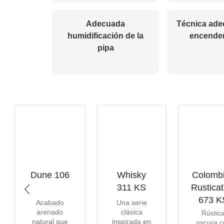
Adecuada
Técnica ade
humidificación de la
encender
pipa
Dune 106
Whisky
Colomb
311 KS
Rustica
673 K
Acabado
Una serie
arenado
clásica
Rústic
natural que
inspirada en
oscura c