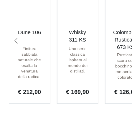
Dune 106
Whisky
Colomb
311 KS
Rustica
673 K
Finitura
Una serie
sabbiata
classica
Rustica
naturale che
ispirata al
scura c
esalta la
mondo dei
bocchino
venatura
distillati.
metacril
della radica.
colorat
€ 212,00
€ 169,90
€ 126,