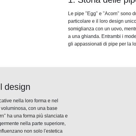
Le pipe "Egg" e "Acorn" sono du
particolare e il loro design uni
somiglianza con un uovo, mentre
a una ghianda. Entrambi i modell
gli appassionati di pipe per la l
l design
ative nella loro forma e nel
e voluminosa, con una base
orn" ha una forma più slanciata e
ggermente nella parte superiore,
nfluenzano non solo l'estetica