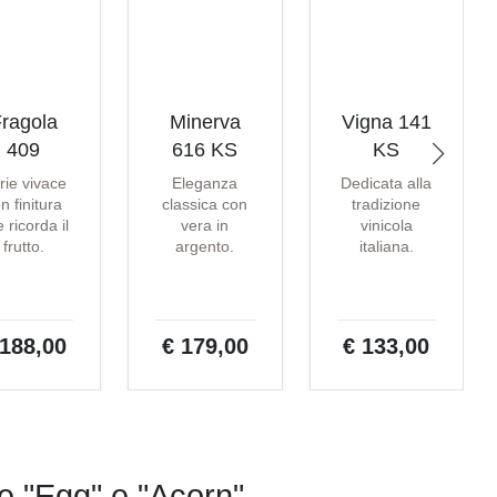
ragola
Minerva
Vigna 141
409
616 KS
KS
rie vivace
Eleganza
Dedicata alla
n finitura
classica con
tradizione
 ricorda il
vera in
vinicola
frutto.
argento.
italiana.
 188,00
€ 179,00
€ 133,00
pe "Egg" e "Acorn"