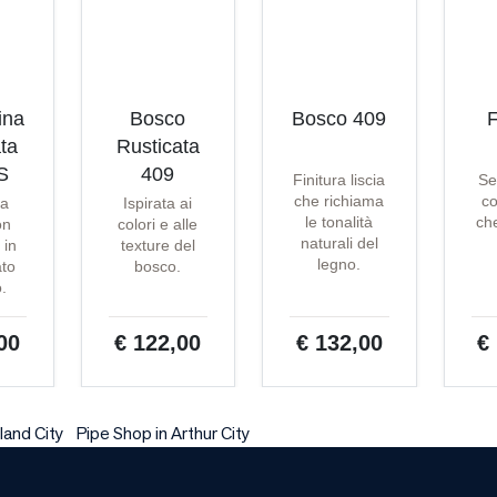
ina
Bosco
Bosco 409
F
ta
Rusticata
S
409
Finitura liscia
Se
che richiama
co
ta
Ispirata ai
le tonalità
che
on
colori e alle
naturali del
 in
texture del
legno.
ato
bosco.
o.
00
€ 122,00
€ 132,00
€
land City
Pipe Shop in Arthur City