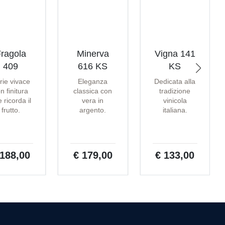
ragola
Minerva
Vigna 141
409
616 KS
KS
rie vivace
Eleganza
Dedicata alla
n finitura
classica con
tradizione
 ricorda il
vera in
vinicola
frutto.
argento.
italiana.
 188,00
€ 179,00
€ 133,00