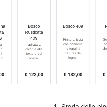
ina
Bosco
Bosco 409
F
ta
Rusticata
S
409
Finitura liscia
Se
che richiama
co
ta
Ispirata ai
le tonalità
che
on
colori e alle
naturali del
 in
texture del
legno.
ato
bosco.
o.
00
€ 122,00
€ 132,00
€
1. Storia delle pi