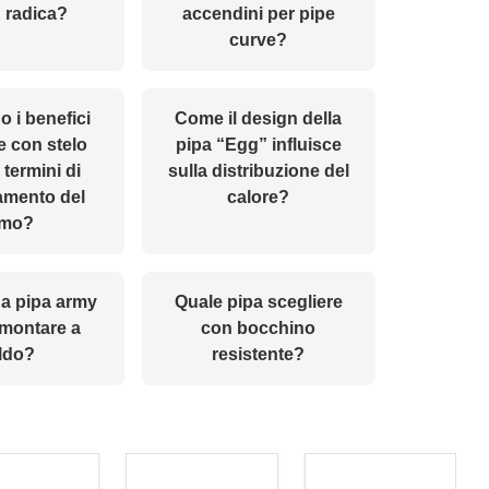
n radica?
accendini per pipe
curve?
o i benefici
Come il design della
e con stelo
pipa “Egg” influisce
 termini di
sulla distribuzione del
amento del
calore?
umo?
a pipa army
Quale pipa scegliere
smontare a
con bocchino
ldo?
resistente?