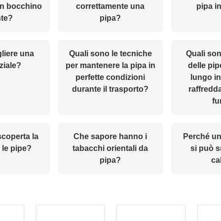
on bocchino
correttamente una
pipa i
nte?
pipa?
liere una
Quali sono le tecniche
Quali son
iziale?
per mantenere la pipa in
delle pip
perfette condizioni
lungo in
durante il trasporto?
raffredd
f
coperta la
Che sapore hanno i
Perché un
 le pipe?
tabacchi orientali da
si può 
pipa?
ca