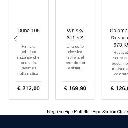
Dune 106
Whisky
Colomb
311 KS
Rustica
673 K
Finitura
Una serie
sabbiata
classica
Rustica
naturale che
ispirata al
scura c
esalta la
mondo dei
bocchino
venatura
distillati.
metacril
della radica.
colorat
€ 212,00
€ 169,90
€ 126,
Negozio Pipe Pioltello
Pipe Shop in Cleve