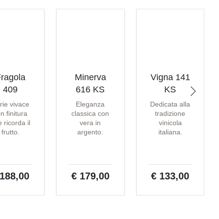
ragola
Minerva
Vigna 141
409
616 KS
KS
rie vivace
Eleganza
Dedicata alla
n finitura
classica con
tradizione
 ricorda il
vera in
vinicola
frutto.
argento.
italiana.
 188,00
€ 179,00
€ 133,00