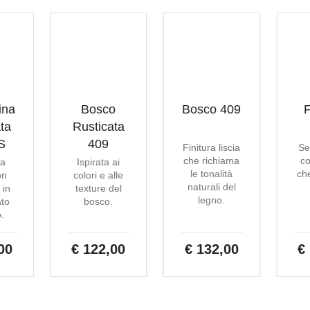
ina
Bosco
Bosco 409
F
ta
Rusticata
S
409
Finitura liscia
Se
che richiama
co
ta
Ispirata ai
le tonalità
che
on
colori e alle
naturali del
 in
texture del
legno.
ato
bosco.
o.
00
€ 122,00
€ 132,00
€