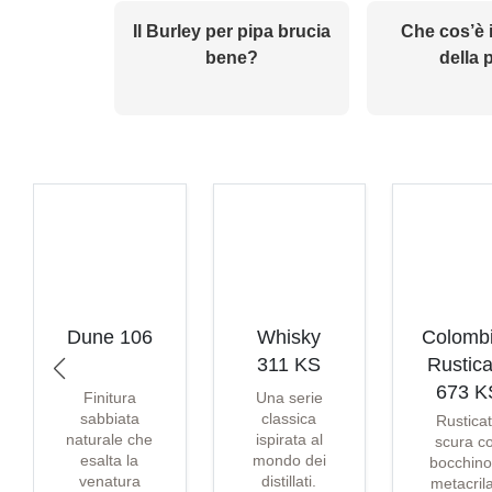
Il Burley per pipa brucia
Che cos’è i
bene?
della 
Dune 106
Whisky
Colomb
311 KS
Rustica
673 K
Finitura
Una serie
sabbiata
classica
Rustica
naturale che
ispirata al
scura c
esalta la
mondo dei
bocchino
venatura
distillati.
metacril