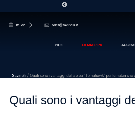
Italian
sales@savinelli.it
PIPE
LA MIA PIPA
ACCES
Savinelli
/
Quali sono i vantaggi della pipa “Tomahawk” per fumatori che
Quali sono i vantaggi d