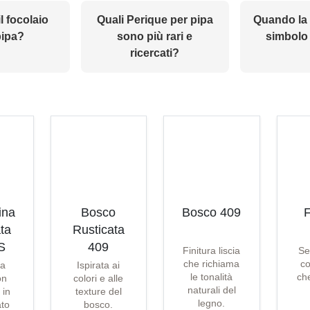
l focolaio
Quali Perique per pipa
Quando la 
pipa?
sono più rari e
simbolo 
ricercati?
ina
Bosco
Bosco 409
F
ta
Rusticata
S
409
Finitura liscia
Se
che richiama
co
ta
Ispirata ai
le tonalità
che
on
colori e alle
naturali del
 in
texture del
legno.
ato
bosco.