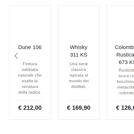
Dune 106
Whisky
Colomb
311 KS
Rustica
673 K
Finitura
Una serie
sabbiata
classica
Rustica
naturale che
ispirata al
scura c
esalta la
mondo dei
bocchino
venatura
distillati.
metacril
della radica.
colorat
€ 212,00
€ 169,90
€ 126,