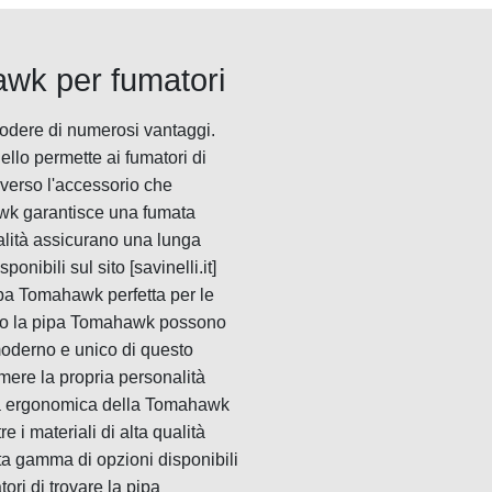
awk per fumatori
odere di numerosi vantaggi.
llo permette ai fumatori di
averso l'accessorio che
awk garantisce una fumata
ualità assicurano una lunga
nibili sul sito [savinelli.it]
pipa Tomahawk perfetta per le
ono la pipa Tomahawk possono
moderno e unico di questo
imere la propria personalità
orma ergonomica della Tomahawk
 i materiali di alta qualità
ta gamma di opzioni disponibili
ori di trovare la pipa