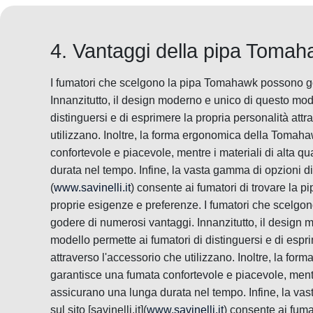
4. Vantaggi della pipa Tomah
I fumatori che scelgono la pipa Tomahawk possono g
Innanzitutto, il design moderno e unico di questo mode
distinguersi e di esprimere la propria personalità attr
utilizzano. Inoltre, la forma ergonomica della Tomah
confortevole e piacevole, mentre i materiali di alta q
durata nel tempo. Infine, la vasta gamma di opzioni dispo
(
www.savinelli.it
) consente ai fumatori di trovare la 
proprie esigenze e preferenze. I fumatori che scelg
godere di numerosi vantaggi. Innanzitutto, il design 
modello permette ai fumatori di distinguersi e di espr
attraverso l'accessorio che utilizzano. Inoltre, la f
garantisce una fumata confortevole e piacevole, mentre
assicurano una lunga durata nel tempo. Infine, la vas
sul sito [savinelli.it](
www.savinelli.it
) consente ai fumat