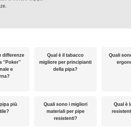
nze.
e differenze
Qual è il tabacco
Quali sono
pa “Poker”
migliore per principianti
ergon
onale e
della pipa?
rna?
 pipa più
Quali sono i migliori
Qual è l
tile?
materiali per pipe
resistent
resistenti?