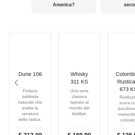
America?
seco
Dune 106
Whisky
Colomb
311 KS
Rustica
673 K
Finitura
Una serie
sabbiata
classica
Rustica
naturale che
ispirata al
scura c
esalta la
mondo dei
bocchino
venatura
distillati.
metacril
della radica.
colorat