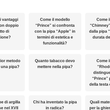
i vantaggi
Come il modello
Come i
con doppio
“Prince” si confronta
“Chimney” 
to di
con la pipa “Apple” in
dalla pipa 
zione?
termini di estetica e
durata de
funzionalità?
glior metodo
Quanto tabacco devo
Come i
e una pipa?
mettere nella pipa?
“Rhode
distingue
“Prince” 
della testa 
e di argilla
Chi ha inventato la pipa
Quali mater
se nel XVII
in radica?
per la ghie