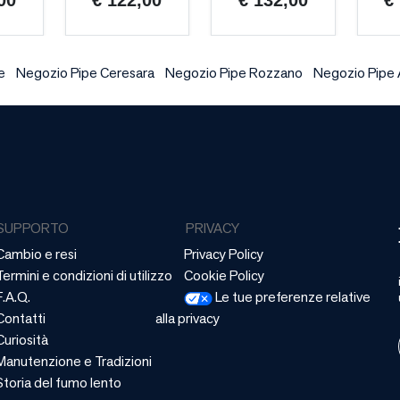
00
€ 122,00
€ 132,00
€
e
Negozio Pipe Ceresara
Negozio Pipe Rozzano
Negozio Pipe
SUPPORTO
PRIVACY
Cambio e resi
Privacy Policy
Termini e condizioni di utilizzo
Cookie Policy
F.A.Q.
Le tue preferenze relative
Contatti
alla privacy
Curiosità
Manutenzione e Tradizioni
Storia del fumo lento