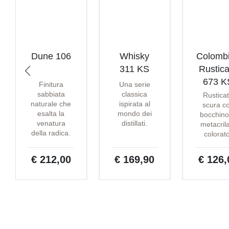
Dune 106
Whisky
Colomb
311 KS
Rustica
673 K
Finitura
Una serie
sabbiata
classica
Rustica
naturale che
ispirata al
scura c
esalta la
mondo dei
bocchino
venatura
distillati.
metacril
della radica.
colorat
€ 212,00
€ 169,90
€ 126,