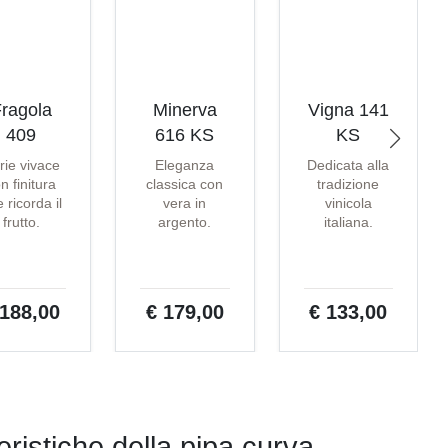
ragola
Minerva
Vigna 141
409
616 KS
KS
rie vivace
Eleganza
Dedicata alla
n finitura
classica con
tradizione
 ricorda il
vera in
vinicola
frutto.
argento.
italiana.
 188,00
€ 179,00
€ 133,00
teristiche della pipa curva