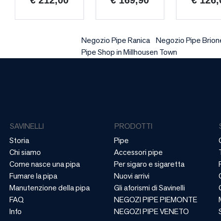
€ 212,00
€ 169,90
€ 126,
Negozio Pipe Ranica
Negozio Pipe Brion
Pipe Shop in Millhousen Town
SAVINELLI
PRODOTTI
Storia
Pipe
Chi siamo
Accessori pipe
Come nasce una pipa
Per sigaro e sigaretta
Fumare la pipa
Nuovi arrivi
Manutenzione della pipa
Gli aforismi di Savinelli
FAQ
NEGOZI PIPE PIEMONTE
Info
NEGOZI PIPE VENETO