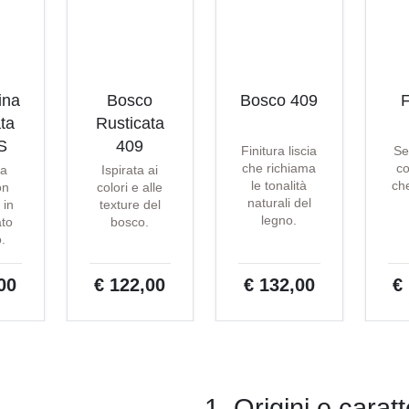
ina
Bosco
Bosco 409
F
ta
Rusticata
S
409
Finitura liscia
Se
che richiama
co
ta
Ispirata ai
le tonalità
che
on
colori e alle
naturali del
 in
texture del
legno.
ato
bosco.
o.
00
€ 122,00
€ 132,00
€
1. Origini e carat