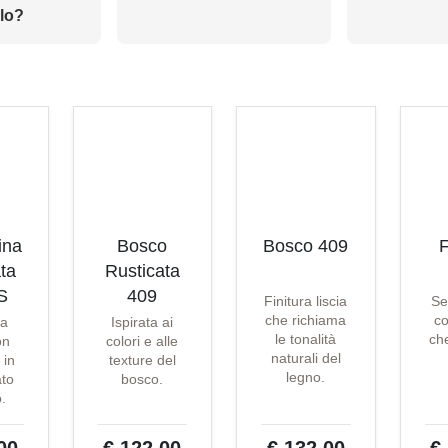
lo?
ina
Bosco
Bosco 409
F
ta
Rusticata
S
409
Finitura liscia
Se
che richiama
co
ta
Ispirata ai
le tonalità
che
on
colori e alle
naturali del
 in
texture del
legno.
ato
bosco.
o.