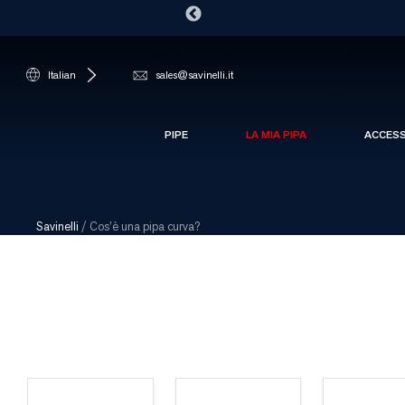
Italian
sales@savinelli.it
PIPE
LA MIA PIPA
ACCES
Savinelli
/
Cos’è una pipa curva?