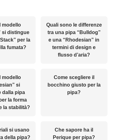
l modello
Quali sono le differenze
si distingue
tra una pipa “Bulldog”
“Stack” per la
e una “Rhodesian” in
lla fumata?
termini di design e
flusso d’aria?
l modello
Come scegliere il
sian” si
bocchino giusto per la
 dalla pipa
pipa?
per la forma
e la stabilità?
iali si usano
Che sapore ha il
ra della pipa?
Perique per pipa?