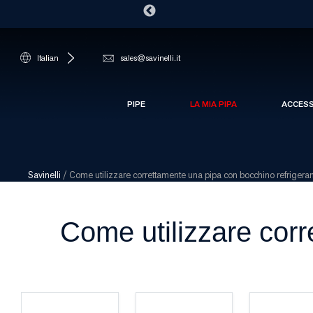
Italian
sales@savinelli.it
PIPE
LA MIA PIPA
ACCES
Savinelli
/
Come utilizzare correttamente una pipa con bocchino refrigera
Come utilizzare corr