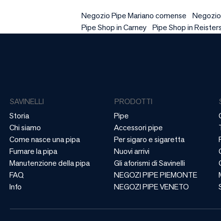
Negozio Pipe Mariano comense
Negozio
Pipe Shop in Carney
Pipe Shop in Reiste
SAVINELLI
PRODOTTI
Storia
Pipe
Chi siamo
Accessori pipe
Come nasce una pipa
Per sigaro e sigaretta
Fumare la pipa
Nuovi arrivi
Manutenzione della pipa
Gli aforismi di Savinelli
FAQ
NEGOZI PIPE PIEMONTE
Info
NEGOZI PIPE VENETO