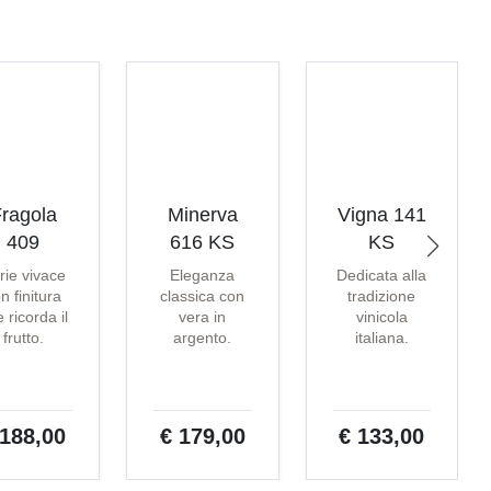
ragola
Minerva
Vigna 141
409
616 KS
KS
rie vivace
Eleganza
Dedicata alla
n finitura
classica con
tradizione
 ricorda il
vera in
vinicola
frutto.
argento.
italiana.
 188,00
€ 179,00
€ 133,00