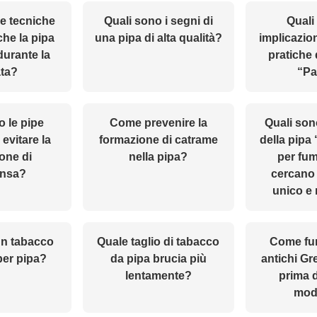
le tecniche
Quali sono i segni di
Quali
che la pipa
una pipa di alta qualità?
implicazion
durante la
pratiche 
ta?
“Pa
o le pipe
Come prevenire la
Quali son
 evitare la
formazione di catrame
della pip
one di
nella pipa?
per fum
nsa?
cercano
unico e
un tabacco
Quale taglio di tabacco
Come fu
per pipa?
da pipa brucia più
antichi Gr
lentamente?
prima d
mod