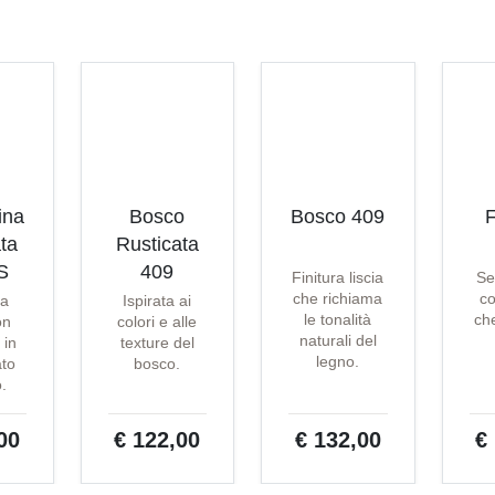
ina
Bosco
Bosco 409
F
ta
Rusticata
S
409
Finitura liscia
Se
che richiama
co
ta
Ispirata ai
le tonalità
che
on
colori e alle
naturali del
 in
texture del
legno.
ato
bosco.
o.
00
€ 122,00
€ 132,00
€