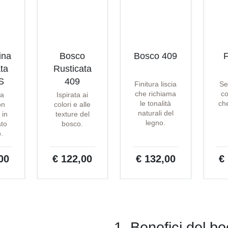
ina
Bosco
Bosco 409
F
ta
Rusticata
S
409
Finitura liscia
Se
che richiama
co
ta
Ispirata ai
le tonalità
che
on
colori e alle
naturali del
 in
texture del
legno.
ato
bosco.
o.
00
€ 122,00
€ 132,00
€
1. Benefici del bo