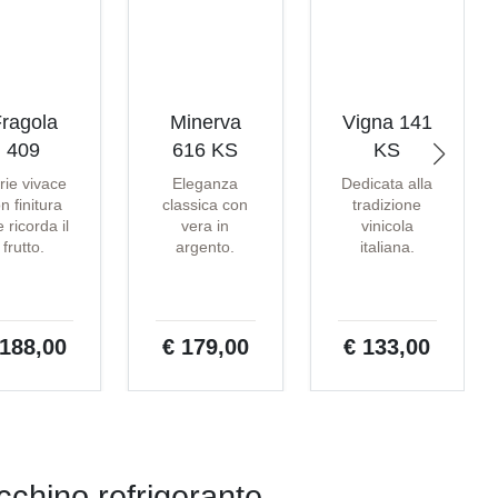
ragola
Minerva
Vigna 141
409
616 KS
KS
rie vivace
Eleganza
Dedicata alla
n finitura
classica con
tradizione
 ricorda il
vera in
vinicola
frutto.
argento.
italiana.
 188,00
€ 179,00
€ 133,00
cchino refrigerante