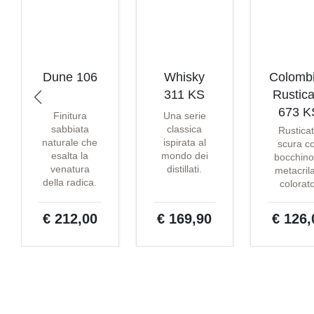
Dune 106
Whisky
Colomb
311 KS
Rustica
673 K
Finitura
Una serie
sabbiata
classica
Rustica
naturale che
ispirata al
scura c
esalta la
mondo dei
bocchino
venatura
distillati.
metacril
della radica.
colorat
€ 212,00
€ 169,90
€ 126,