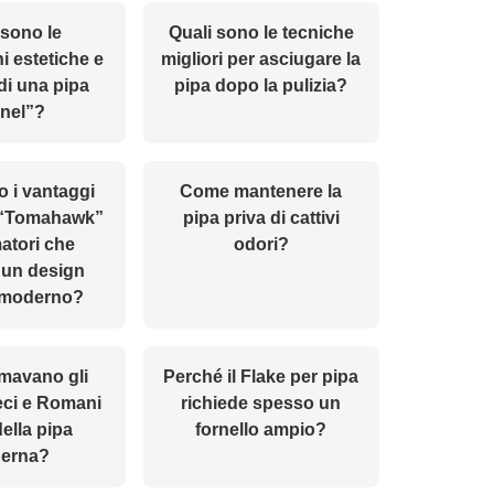
 sono le
Quali sono le tecniche
i estetiche e
migliori per asciugare la
di una pipa
pipa dopo la pulizia?
nel”?
o i vantaggi
Come mantenere la
a “Tomahawk”
pipa priva di cattivi
atori che
odori?
 un design
 moderno?
mavano gli
Perché il Flake per pipa
eci e Romani
richiede spesso un
ella pipa
fornello ampio?
erna?