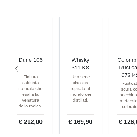
Dune 106
Whisky
Colomb
311 KS
Rustica
673 K
Finitura
Una serie
sabbiata
classica
Rustica
naturale che
ispirata al
scura c
esalta la
mondo dei
bocchino
venatura
distillati.
metacril
della radica.
colorat
€ 212,00
€ 169,90
€ 126,