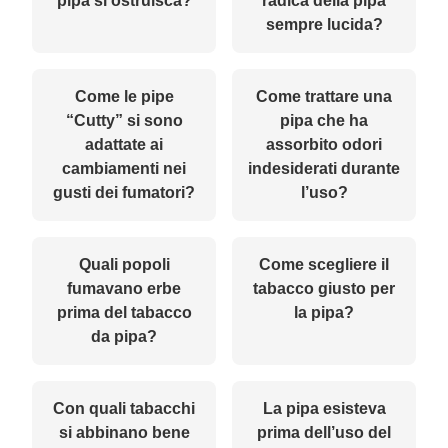
pipa si ostruisca?
radica della pipa
sempre lucida?
Come le pipe
Come trattare una
“Cutty” si sono
pipa che ha
adattate ai
assorbito odori
cambiamenti nei
indesiderati durante
gusti dei fumatori?
l’uso?
Quali popoli
Come scegliere il
fumavano erbe
tabacco giusto per
prima del tabacco
la pipa?
da pipa?
Con quali tabacchi
La pipa esisteva
si abbinano bene
prima dell’uso del