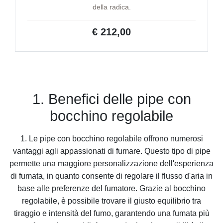
della radica.
€ 212,00
1. Benefici delle pipe con
bocchino regolabile
1. Le pipe con bocchino regolabile offrono numerosi
vantaggi agli appassionati di fumare. Questo tipo di pipe
permette una maggiore personalizzazione dell'esperienza
di fumata, in quanto consente di regolare il flusso d'aria in
base alle preferenze del fumatore. Grazie al bocchino
regolabile, è possibile trovare il giusto equilibrio tra
tiraggio e intensità del fumo, garantendo una fumata più