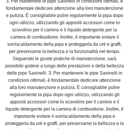
3. Per mantenere le pipe Savinelli in condizioni ottimali, è
fondamentale dedicare attenzione alla loro manutenzione
e pulizia. È consigliabile pulire regolarmente la pipa dopo
ogni utilizzo, utilizzando gli appositi accessori come lo
scovolino per il camino e il liquido detergente per la
camera di combustione. Inoltre, è importante evitare il
surriscaldamento della pipa e proteggerla da urti e graffi,
per preservarne la bellezza e la funzionalità nel tempo.
Seguendo le giuste pratiche di manutenzione, sarà
possibile godere a lungo delle prestazioni e della bellezza
delle pipe Savinelli. 3. Per mantenere le pipe Savinelli in
condizioni ottimali, è fondamentale dedicare attenzione
alla loro manutenzione e pulizia. È consigliabile pulire
regolarmente la pipa dopo ogni utilizzo, utilizzando gli
appositi accessori come lo scovolino per il camino e il
liquido detergente per la camera di combustione. Inoltre, è
importante evitare il surriscaldamento della pipa e
proteggerla da urti e graffi, per preservarne la bellezza e la