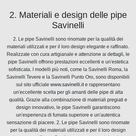
2. Materiali e design delle pipe
Savinelli
2. Le pipe Savinelli sono rinomate per la qualità dei
materiali utilizzati e per il loro design elegante e raffinato.
Realizzate con cura artigianale e attenzione ai dettagli, le
pipe Savinelli offrono prestazioni eccellenti e un'estetica
sofisticata. I modelli più noti, come la Savinelli Roma, la
Savinelli Tevere e la Savinelli Punto Oro, sono disponibili
sul sito ufficiale
www.savinelli.it
e rappresentano
un'eccellente scelta per gli amanti delle pipe di alta
qualità. Grazie alla combinazione di materiali pregiati e
design innovativo, le pipe Savinelli garantiscono
un'esperienza di fumata superiore e un'autentica
sensazione di piacere. 2. Le pipe Savinelli sono rinomate
per la qualità dei materiali utilizzati e per il loro design