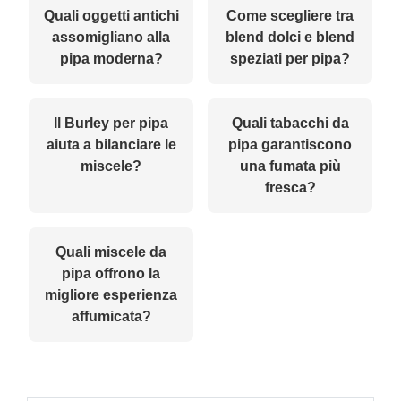
Quali oggetti antichi
Come scegliere tra
assomigliano alla
blend dolci e blend
pipa moderna?
speziati per pipa?
Il Burley per pipa
Quali tabacchi da
aiuta a bilanciare le
pipa garantiscono
miscele?
una fumata più
fresca?
Quali miscele da
pipa offrono la
migliore esperienza
affumicata?