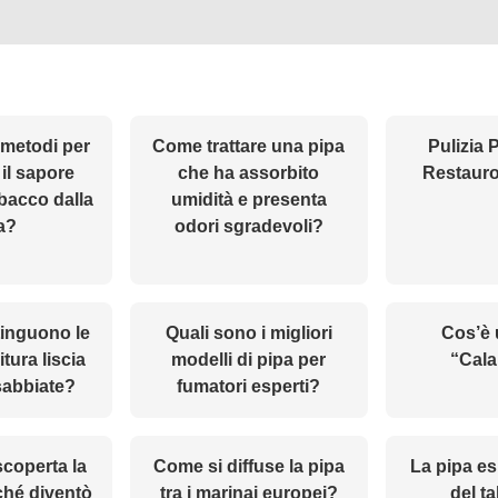
 metodi per
Come trattare una pipa
Pulizia 
il sapore
che ha assorbito
Restauro
abacco dalla
umidità e presenta
a?
odori sgradevoli?
tinguono le
Quali sono i migliori
Cos’è 
itura liscia
modelli di pipa per
“Cal
sabbiate?
fumatori esperti?
coperta la
Come si diffuse la pipa
La pipa es
ché diventò
tra i marinai europei?
del t