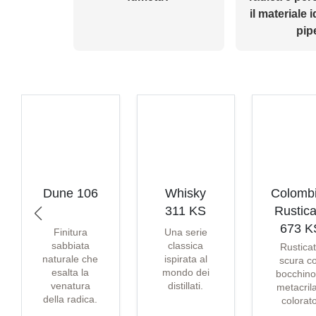
il materiale 
pip
Dune 106
Whisky
Colomb
311 KS
Rustica
673 K
Finitura
Una serie
sabbiata
classica
Rustica
naturale che
ispirata al
scura c
esalta la
mondo dei
bocchino
venatura
distillati.
metacril
della radica.
colorat