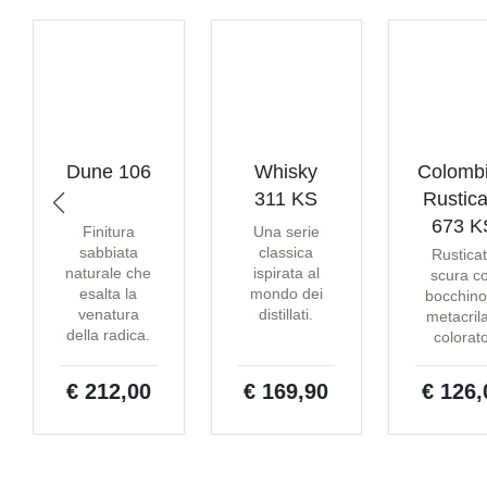
Dune 106
Whisky
Colomb
311 KS
Rustica
673 K
Finitura
Una serie
sabbiata
classica
Rustica
naturale che
ispirata al
scura c
esalta la
mondo dei
bocchino
venatura
distillati.
metacril
della radica.
colorat
€ 212,00
€ 169,90
€ 126,