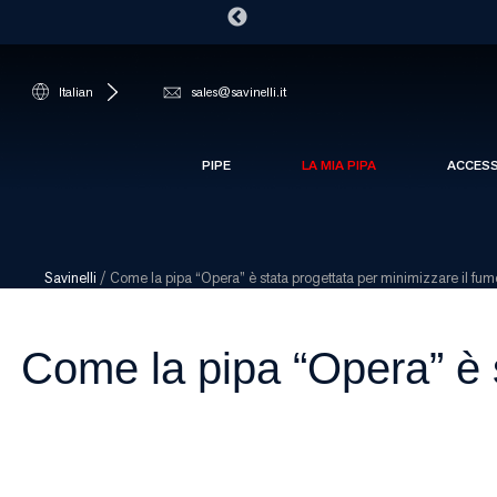
Italian
sales@savinelli.it
PIPE
LA MIA PIPA
ACCES
Savinelli
/
Come la pipa “Opera” è stata progettata per minimizzare il fum
Come la pipa “Opera” è s