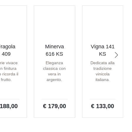
ragola
Minerva
Vigna 141
409
616 KS
KS
rie vivace
Eleganza
Dedicata alla
n finitura
classica con
tradizione
 ricorda il
vera in
vinicola
frutto.
argento.
italiana.
 188,00
€ 179,00
€ 133,00