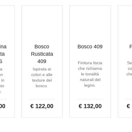
ina
Bosco
Bosco 409
F
ta
Rusticata
S
409
Finitura liscia
Se
che richiama
co
ta
Ispirata ai
le tonalità
che
on
colori e alle
naturali del
 in
texture del
legno.
ato
bosco.
o.
00
€ 122,00
€ 132,00
€