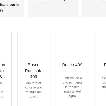
ideale per le
e?
ina
Bosco
Bosco 409
F
ta
Rusticata
S
409
Finitura liscia
Se
che richiama
co
ta
Ispirata ai
le tonalità
che
on
colori e alle
naturali del
 in
texture del
legno.
ato
bosco.
o.