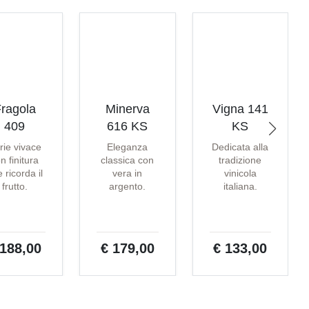
ragola
Minerva
Vigna 141
409
616 KS
KS
rie vivace
Eleganza
Dedicata alla
n finitura
classica con
tradizione
 ricorda il
vera in
vinicola
frutto.
argento.
italiana.
 188,00
€ 179,00
€ 133,00