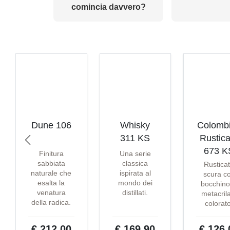
comincia davvero?
Dune 106
Whisky
Colomb
311 KS
Rustica
673 K
Finitura
Una serie
sabbiata
classica
Rustica
naturale che
ispirata al
scura c
esalta la
mondo dei
bocchino
venatura
distillati.
metacril
della radica.
colorat
€ 212,00
€ 169,90
€ 126,