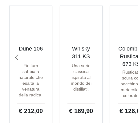
Dune 106
Whisky
Colomb
311 KS
Rustica
673 K
Finitura
Una serie
sabbiata
classica
Rustica
naturale che
ispirata al
scura c
esalta la
mondo dei
bocchino
venatura
distillati.
metacril
della radica.
colorat
€ 212,00
€ 169,90
€ 126,