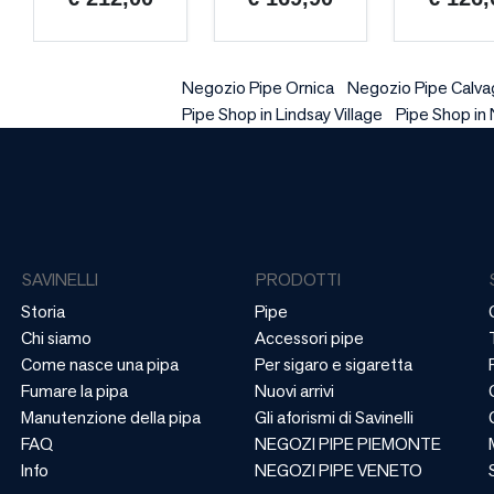
Negozio Pipe Ornica
Negozio Pipe Calvag
Pipe Shop in Lindsay Village
Pipe Shop in 
SAVINELLI
PRODOTTI
Storia
Pipe
Chi siamo
Accessori pipe
Come nasce una pipa
Per sigaro e sigaretta
Fumare la pipa
Nuovi arrivi
Manutenzione della pipa
Gli aforismi di Savinelli
FAQ
NEGOZI PIPE PIEMONTE
Info
NEGOZI PIPE VENETO