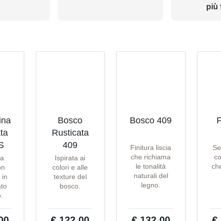
più 
ina
Bosco
Bosco 409
F
ta
Rusticata
S
409
Finitura liscia
Se
che richiama
co
ta
Ispirata ai
le tonalità
che
on
colori e alle
naturali del
 in
texture del
legno.
ato
bosco.
o.
00
€ 122,00
€ 132,00
€