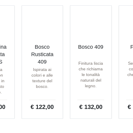
ina
Bosco
Bosco 409
F
ta
Rusticata
S
409
Finitura liscia
Se
che richiama
co
ta
Ispirata ai
le tonalità
che
on
colori e alle
naturali del
 in
texture del
legno.
ato
bosco.
o.
00
€ 122,00
€ 132,00
€