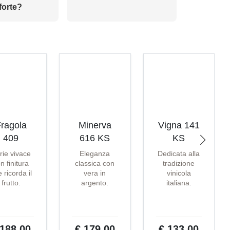
forte?
ragola
Minerva
Vigna 141
409
616 KS
KS
rie vivace
Eleganza
Dedicata alla
n finitura
classica con
tradizione
 ricorda il
vera in
vinicola
frutto.
argento.
italiana.
 188,00
€ 179,00
€ 133,00