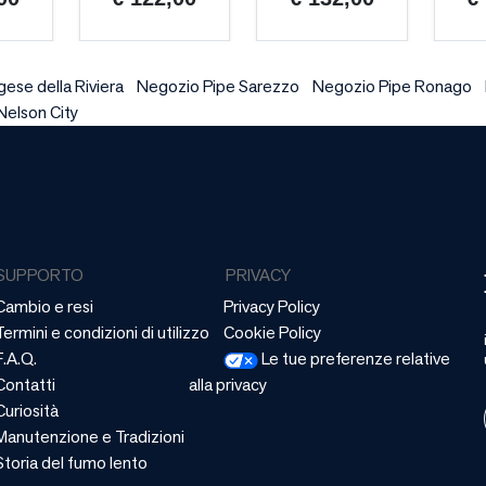
ese della Riviera
Negozio Pipe Sarezzo
Negozio Pipe Ronago
Nelson City
SUPPORTO
PRIVACY
Cambio e resi
Privacy Policy
Termini e condizioni di utilizzo
Cookie Policy
F.A.Q.
Le tue preferenze relative
Contatti
alla privacy
Curiosità
Manutenzione e Tradizioni
Storia del fumo lento