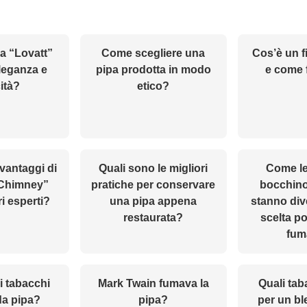
a “Lovatt”
Come scegliere una
Cos’è un fi
leganza e
pipa prodotta in modo
e come 
cità?
etico?
 vantaggi di
Quali sono le migliori
Come le
“Chimney”
pratiche per conservare
bocchino
i esperti?
una pipa appena
stanno di
restaurata?
scelta po
fum
i tabacchi
Mark Twain fumava la
Quali tab
da pipa?
pipa?
per un bl