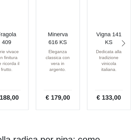
ragola
Minerva
Vigna 141
409
616 KS
KS
rie vivace
Eleganza
Dedicata alla
n finitura
classica con
tradizione
 ricorda il
vera in
vinicola
frutto.
argento.
italiana.
 188,00
€ 179,00
€ 133,00
lla radica per pipa: come