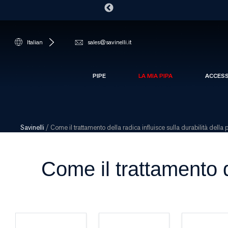
Italian
sales@savinelli.it
PIPE
LA MIA PIPA
ACCES
Savinelli
/
Come il trattamento della radica influisce sulla durabilità della 
Come il trattamento de