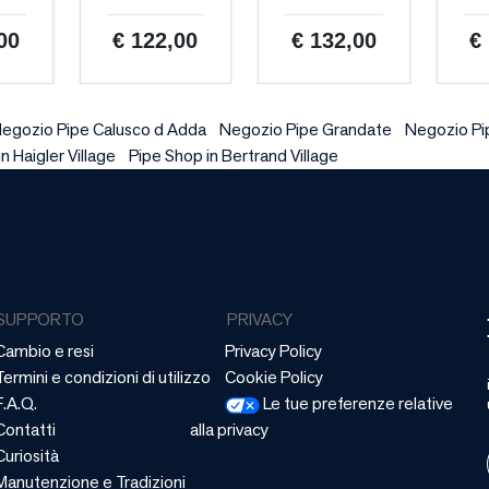
00
€ 122,00
€ 132,00
€
egozio Pipe Calusco d Adda
Negozio Pipe Grandate
Negozio Pi
n Haigler Village
Pipe Shop in Bertrand Village
SUPPORTO
PRIVACY
Cambio e resi
Privacy Policy
Termini e condizioni di utilizzo
Cookie Policy
F.A.Q.
Le tue preferenze relative
Contatti
alla privacy
Curiosità
Manutenzione e Tradizioni