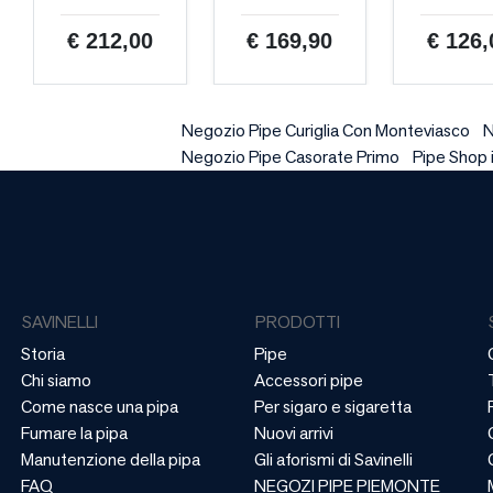
€ 212,00
€ 169,90
€ 126,
Negozio Pipe Curiglia Con Monteviasco
N
Negozio Pipe Casorate Primo
Pipe Shop i
SAVINELLI
PRODOTTI
Storia
Pipe
Chi siamo
Accessori pipe
Come nasce una pipa
Per sigaro e sigaretta
Fumare la pipa
Nuovi arrivi
Manutenzione della pipa
Gli aforismi di Savinelli
FAQ
NEGOZI PIPE PIEMONTE