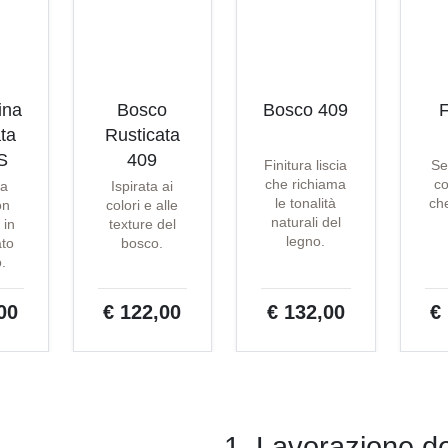
ina
Bosco
Bosco 409
F
ta
Rusticata
S
409
Finitura liscia
Se
che richiama
co
ta
Ispirata ai
le tonalità
che
on
colori e alle
naturali del
 in
texture del
legno.
ato
bosco.
o.
00
€ 122,00
€ 132,00
€
1. Lavorazione de