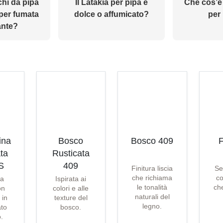
chi da pipa
Il Latakia per pipa è
Che cos’è
 per fumata
dolce o affumicato?
per
ante?
ina
Bosco
Bosco 409
F
ta
Rusticata
S
409
Finitura liscia
Se
che richiama
co
ta
Ispirata ai
le tonalità
che
on
colori e alle
naturali del
 in
texture del
legno.
ato
bosco.
o.