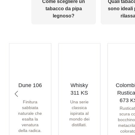
Come scegliere un
Quali tabac
tabacco da pipa
sono ideali
legnoso?
rilass
Dune 106
Whisky
Colomb
311 KS
Rustica
673 K
Finitura
Una serie
sabbiata
classica
Rustica
naturale che
ispirata al
scura c
esalta la
mondo dei
bocchino
venatura
distillati.
metacril
della radica.
colorat