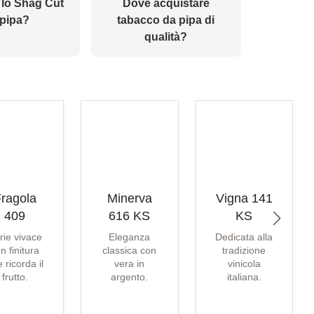
 lo Shag Cut
Dove acquistare
 pipa?
tabacco da pipa di
qualità?
ragola
Minerva
Vigna 141
409
616 KS
KS
rie vivace
Eleganza
Dedicata alla
n finitura
classica con
tradizione
 ricorda il
vera in
vinicola
frutto.
argento.
italiana.