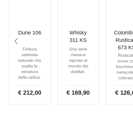
Dune 106
Whisky
Colomb
311 KS
Rustica
673 K
Finitura
Una serie
sabbiata
classica
Rustica
naturale che
ispirata al
scura c
esalta la
mondo dei
bocchino
venatura
distillati.
metacril
della radica.
colorat
€ 212,00
€ 169,90
€ 126,