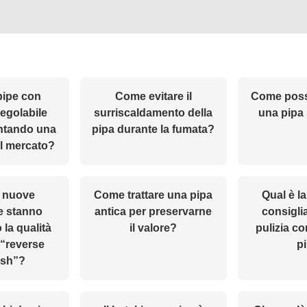
pipe con
Come evitare il
Come poss
egolabile
surriscaldamento della
una pipa
ntando una
pipa durante la fumata?
l mercato?
 nuove
Come trattare una pipa
Qual è l
e stanno
antica per preservarne
consigli
 la qualità
il valore?
pulizia co
 “reverse
p
ash”?