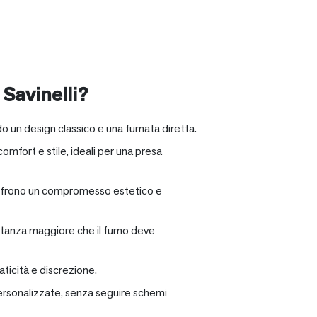
 Savinelli?
o un design classico e una fumata diretta.
omfort e stile, ideali per una presa
e offrono un compromesso estetico e
distanza maggiore che il fumo deve
ticità e discrezione.
personalizzate, senza seguire schemi