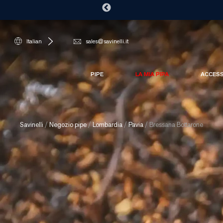
Italian
sales@savinelli.it
PIPE
LA MIA PIPA
ACCES
Savinelli
/
Negozio pipe
/
Lombardia
/
Pavia
/
Bressana Bottarone