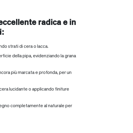
 eccellente radica e in
i:
ndo strati di cera o lacca.
rficie della pipa, evidenziando la grana
ancora più marcata e profonda, per un
 cera lucidante o applicando finiture
il legno completamente al naturale per