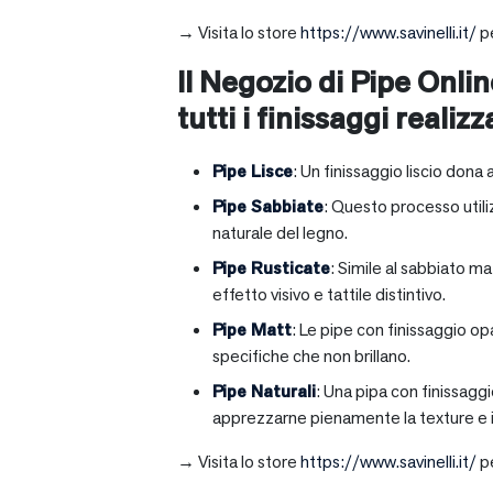
→ Visita lo store
https://www.savinelli.it/
pe
Il Negozio di Pipe Onlin
tutti i finissaggi realizz
Pipe Lisce
: Un finissaggio liscio dona 
Pipe Sabbiate
: Questo processo utili
naturale del legno.
Pipe Rusticate
: Simile al sabbiato m
effetto visivo e tattile distintivo.
Pipe Matt
: Le pipe con finissaggio op
specifiche che non brillano.
Pipe Naturali
: Una pipa con finissagg
apprezzarne pienamente la texture e il
→ Visita lo store
https://www.savinelli.it/
pe