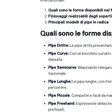
internazionale:
Quali sono le forme disponibili nel 
Finissaggi realizzabili dagli esperti 
Principali modelli di pipe in radica
Quali sono le forme disp
Pipe Dritte
:
Le pipe dritte presentano
Pipe Curve
:
Con un bocchino curvato ch
rilassata.
Pipe Semicurve
: Bilanciando l’elega
funzionale.
Pipe Lunghe
:
Le pipe lunghe, con il l
percorrere.
Pipe Piccole
: Compatte e facili da ma
Pipe Freehand
: Espressione della cr
prefissati.