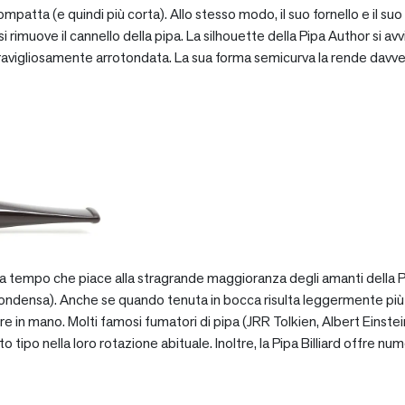
patta (e quindi più corta). Allo stesso modo, il suo fornello e il suo 
 rimuove il cannello della pipa. La silhouette della Pipa Author si avv
vigliosamente arrotondata. La sua forma semicurva la rende davve
za tempo che piace alla stragrande maggioranza degli amanti della Pip
ondensa). Anche se quando tenuta in bocca risulta leggermente più pe
e in mano. Molti famosi fumatori di pipa (JRR Tolkien, Albert Einstein
po nella loro rotazione abituale. Inoltre, la Pipa Billiard offre numer