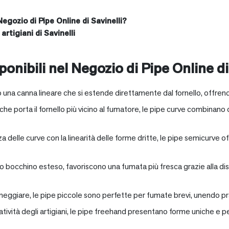
Negozio di Pipe Online di Savinelli?
artigiani di Savinelli
onibili nel Negozio di Pipe Online di
 una canna lineare che si estende direttamente dal fornello, offrend
e porta il fornello più vicino al fumatore, le pipe curve combinano c
nza delle curve con la linearità delle forme dritte, le pipe semicurv
oro bocchino esteso, favoriscono una fumata più fresca grazie alla 
neggiare, le pipe piccole sono perfette per fumate brevi, unendo pra
eatività degli artigiani, le pipe freehand presentano forme uniche e 