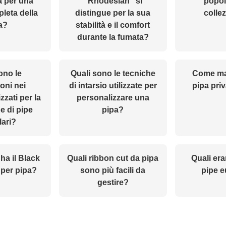
a per una
“Rhodesian” si
popola
pleta della
distingue per la sua
collez
a?
stabilità e il comfort
durante la fumata?
ono le
Quali sono le tecniche
Come ma
oni nei
di intarsio utilizzate per
pipa priv
izzati per la
personalizzare una
e di pipe
pipa?
ari?
ha il Black
Quali ribbon cut da pipa
Quali era
per pipa?
sono più facili da
pipe 
gestire?