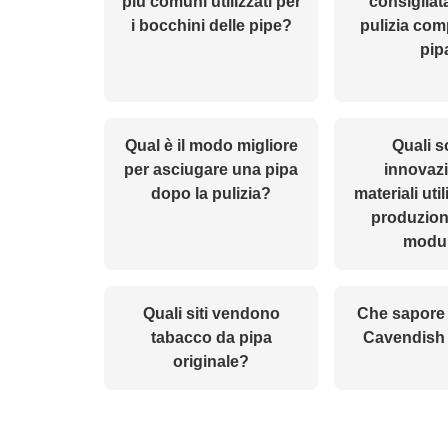
più comuni utilizzati per
consigliat
i bocchini delle pipe?
pulizia com
pip
Qual è il modo migliore
Quali s
per asciugare una pipa
innovazi
dopo la pulizia?
materiali util
produzion
modul
Quali siti vendono
Che sapore 
tabacco da pipa
Cavendish 
originale?