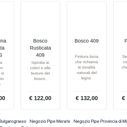
ina
Bosco
Bosco 409
F
ta
Rusticata
S
409
Finitura liscia
Se
che richiama
co
ta
Ispirata ai
le tonalità
che
on
colori e alle
naturali del
 in
texture del
legno.
ato
bosco.
o.
00
€ 122,00
€ 132,00
€
Bulgarograsso
Negozio Pipe Merate
Negozio Pipe Provincia di M