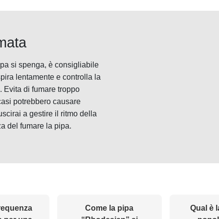
umata
ipa si spenga, è consigliabile
spira lentamente e controlla la
 Evita di fumare troppo
casi potrebbero causare
cirai a gestire il ritmo della
a del fumare la pipa.
frequenza
Come la pipa
Qual è l