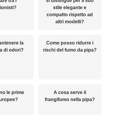
re tra i
si distingue per il suo
ionisti?
stile elegante e
compatto rispetto ad
altri modelli?
ntenere la
Come posso ridurre i
a di odori?
rischi del fumo da pipa?
no le prime
A cosa serve il
europee?
frangifumo nella pipa?