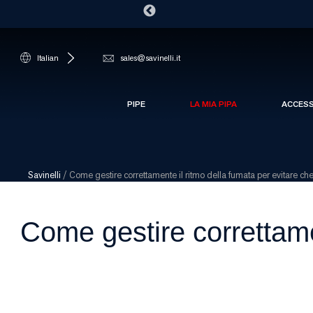
Italian
sales@savinelli.it
PIPE
LA MIA PIPA
ACCES
Savinelli
/
Come gestire correttamente il ritmo della fumata per evitare ch
Come gestire correttamen