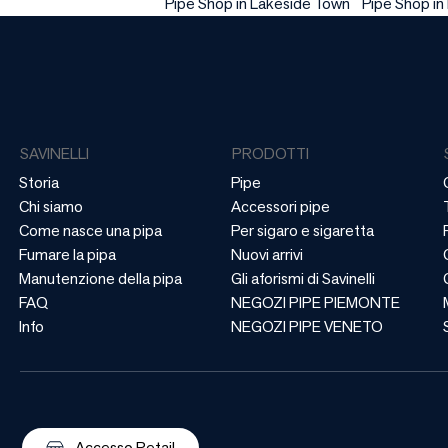
Pipe Shop in Lakeside Town
Pipe Shop in
SAVINELLI
PRODOTTI
Storia
Pipe
Chi siamo
Accessori pipe
Come nasce una pipa
Per sigaro e sigaretta
Fumare la pipa
Nuovi arrivi
Manutenzione della pipa
Gli aforismi di Savinelli
FAQ
NEGOZI PIPE PIEMONTE
Info
NEGOZI PIPE VENETO
Accesso Retail