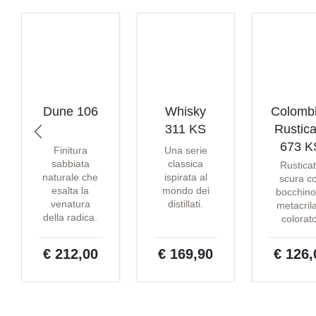
Dune 106
Whisky
Colomb
311 KS
Rustica
673 K
Finitura
Una serie
sabbiata
classica
Rustica
naturale che
ispirata al
scura c
esalta la
mondo dei
bocchino
venatura
distillati.
metacril
della radica.
colorat
€ 212,00
€ 169,90
€ 126,