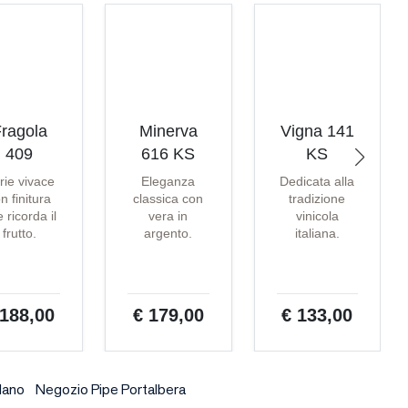
ragola
Minerva
Vigna 141
409
616 KS
KS
rie vivace
Eleganza
Dedicata alla
n finitura
classica con
tradizione
 ricorda il
vera in
vinicola
frutto.
argento.
italiana.
 188,00
€ 179,00
€ 133,00
ilano
Negozio Pipe Portalbera