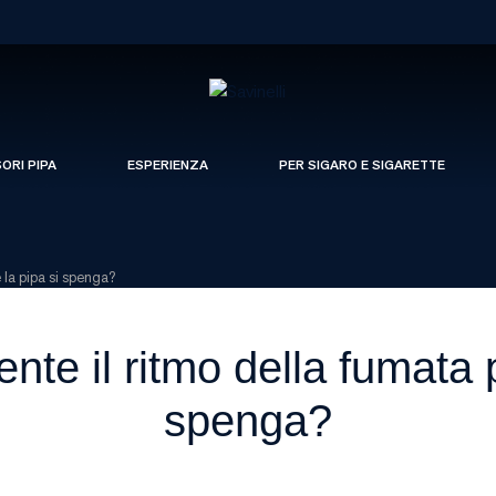
SORI PIPA
ESPERIENZA
PER SIGARO E SIGARETTE
e la pipa si spenga?
te il ritmo della fumata p
spenga?