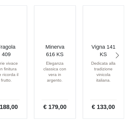
ragola
Minerva
Vigna 141
409
616 KS
KS
rie vivace
Eleganza
Dedicata alla
n finitura
classica con
tradizione
 ricorda il
vera in
vinicola
frutto.
argento.
italiana.
 188,00
€ 179,00
€ 133,00