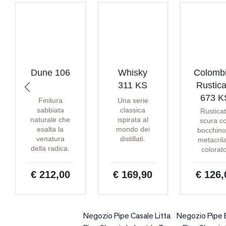
Dune 106
Whisky
Colomb
311 KS
Rustica
673 K
Finitura
Una serie
sabbiata
classica
Rustica
naturale che
ispirata al
scura c
esalta la
mondo dei
bocchino
venatura
distillati.
metacril
della radica.
colorat
€ 212,00
€ 169,90
€ 126,
Negozio Pipe Casale Litta
Negozio Pipe 