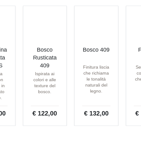
ina
Bosco
Bosco 409
F
ta
Rusticata
S
409
Finitura liscia
Se
che richiama
co
ta
Ispirata ai
le tonalità
che
on
colori e alle
naturali del
 in
texture del
legno.
ato
bosco.
o.
00
€ 122,00
€ 132,00
€