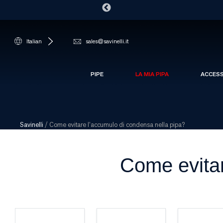
Italian
sales@savinelli.it
PIPE
LA MIA PIPA
ACCES
Savinelli
/
Come evitare l’accumulo di condensa nella pipa?
Come evitar