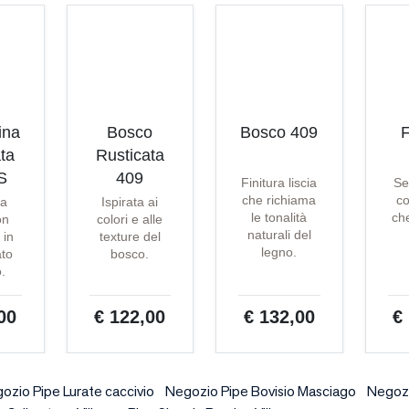
ina
Bosco
Bosco 409
F
ta
Rusticata
S
409
Finitura liscia
Se
che richiama
co
ta
Ispirata ai
le tonalità
che
on
colori e alle
naturali del
 in
texture del
legno.
ato
bosco.
o.
00
€ 122,00
€ 132,00
€
ozio Pipe Lurate caccivio
Negozio Pipe Bovisio Masciago
Negozi