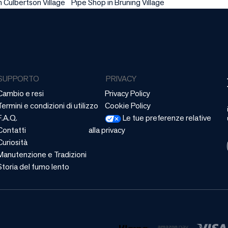
n Culbertson Village
Pipe Shop in Bruning Village
SUPPORTO
PRIVACY
Cambio e resi
Privacy Policy
Termini e condizioni di utilizzo
Cookie Policy
F.A.Q.
Le tue preferenze relative
Contatti
alla privacy
Curiosità
Manutenzione e Tradizioni
Storia del fumo lento