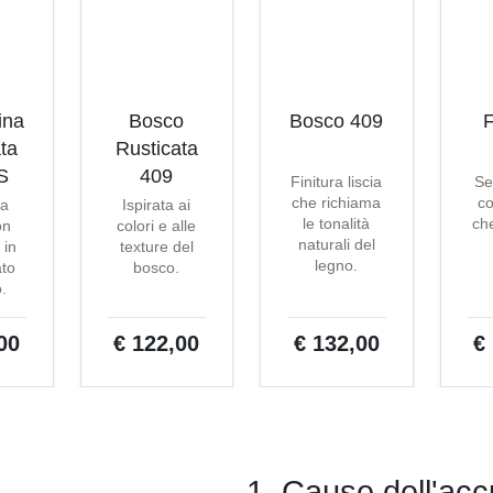
ina
Bosco
Bosco 409
F
ta
Rusticata
S
409
Finitura liscia
Se
che richiama
co
ta
Ispirata ai
le tonalità
che
on
colori e alle
naturali del
 in
texture del
legno.
ato
bosco.
o.
00
€ 122,00
€ 132,00
€
1. Cause dell'ac