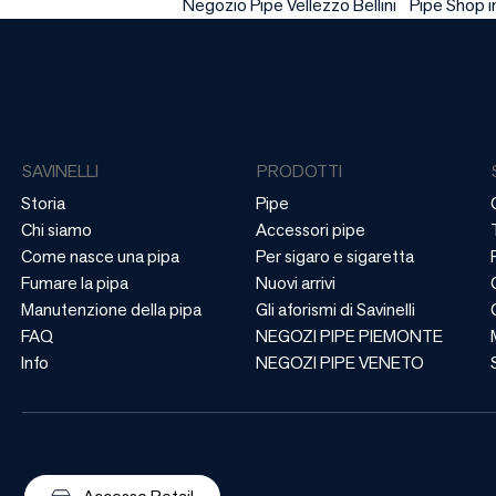
Negozio Pipe Vellezzo Bellini
Pipe Shop i
SAVINELLI
PRODOTTI
Storia
Pipe
Chi siamo
Accessori pipe
Come nasce una pipa
Per sigaro e sigaretta
Fumare la pipa
Nuovi arrivi
Manutenzione della pipa
Gli aforismi di Savinelli
FAQ
NEGOZI PIPE PIEMONTE
Info
NEGOZI PIPE VENETO