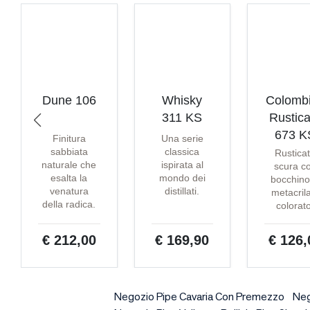
Dune 106
Whisky
Colomb
311 KS
Rustica
673 K
Finitura
Una serie
sabbiata
classica
Rustica
naturale che
ispirata al
scura c
esalta la
mondo dei
bocchino
venatura
distillati.
metacril
della radica.
colorat
€ 212,00
€ 169,90
€ 126,
Negozio Pipe Cavaria Con Premezzo
Neg