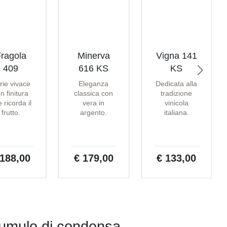
ragola
Minerva
Vigna 141
409
616 KS
KS
rie vivace
Eleganza
Dedicata alla
n finitura
classica con
tradizione
 ricorda il
vera in
vinicola
frutto.
argento.
italiana.
 188,00
€ 179,00
€ 133,00
cumulo di condensa