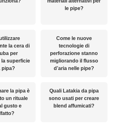
unziona?
materiali alternativi per
le pipe?
tilizzare
Come le nuove
te la cera di
tecnologie di
uba per
perforazione stanno
la superficie
migliorando il flusso
a pipa?
d’aria nelle pipe?
are la pipa è
Quali Latakia da pipa
o un rituale
sono usati per creare
al gusto e
blend affumicati?
lfatto?