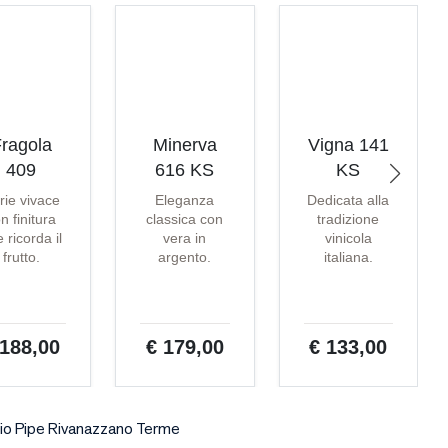
ragola
Minerva
Vigna 141
409
616 KS
KS
rie vivace
Eleganza
Dedicata alla
n finitura
classica con
tradizione
 ricorda il
vera in
vinicola
frutto.
argento.
italiana.
 188,00
€ 179,00
€ 133,00
o Pipe Rivanazzano Terme