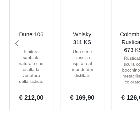
Dune 106
Whisky
Colomb
311 KS
Rustica
673 K
Finitura
Una serie
sabbiata
classica
Rustica
naturale che
ispirata al
scura c
esalta la
mondo dei
bocchino
venatura
distillati.
metacril
della radica.
colorat
€ 212,00
€ 169,90
€ 126,