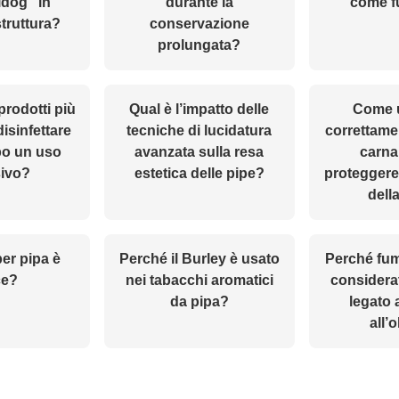
ldog” in
durante la
come f
struttura?
conservazione
prolungata?
prodotti più
Qual è l’impatto delle
Come u
disinfettare
tecniche di lucidatura
correttamen
po un uso
avanzata sulla resa
carna
sivo?
estetica delle pipe?
proteggere 
dell
 per pipa è
Perché il Burley è usato
Perché fum
ce?
nei tabacchi aromatici
considerat
da pipa?
legato 
all’o