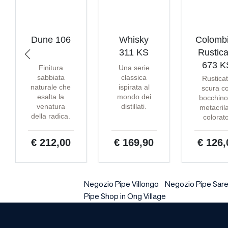
Dune 106
Whisky
Colomb
311 KS
Rustica
673 K
Finitura
Una serie
sabbiata
classica
Rustica
naturale che
ispirata al
scura c
esalta la
mondo dei
bocchino
venatura
distillati.
metacril
della radica.
colorat
€ 212,00
€ 169,90
€ 126,
Negozio Pipe Villongo
Negozio Pipe Sar
Pipe Shop in Ong Village