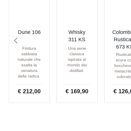
Dune 106
Whisky
Colomb
311 KS
Rustica
673 K
Finitura
Una serie
sabbiata
classica
Rustica
naturale che
ispirata al
scura c
esalta la
mondo dei
bocchino
venatura
distillati.
metacril
della radica.
colorat
€ 212,00
€ 169,90
€ 126,