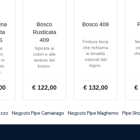
ina
Bosco
Bosco 409
F
ta
Rusticata
S
409
Finitura liscia
Se
che richiama
co
ta
Ispirata ai
le tonalità
che
on
colori e alle
naturali del
 in
texture del
legno.
ato
bosco.
o.
00
€ 122,00
€ 132,00
€
ezzo
Negozio Pipe Camairago
Negozio Pipe Magherno
Pipe Sho