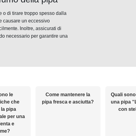
 o di tirare troppo spesso dalla
o e causare un eccessivo
lmente. Inoltre, assicurati di
uando necessario per garantire una
ono le
Come mantenere la
Quali sono 
tiche che
pipa fresca e asciutta?
una pipa 
la pipa
con ste
ale per una
lenta e
rme?