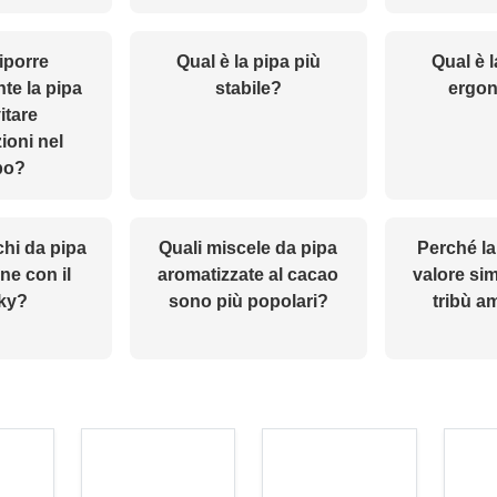
iporre
Qual è la pipa più
Qual è l
te la pipa
stabile?
ergo
itare
ioni nel
po?
chi da pipa
Quali miscele da pipa
Perché la
ne con il
aromatizzate al cacao
valore sim
ky?
sono più popolari?
tribù a