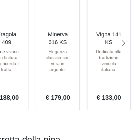
ragola
Minerva
Vigna 141
409
616 KS
KS
rie vivace
Eleganza
Dedicata alla
n finitura
classica con
tradizione
 ricorda il
vera in
vinicola
frutto.
argento.
italiana.
 188,00
€ 179,00
€ 133,00
retta della pipa