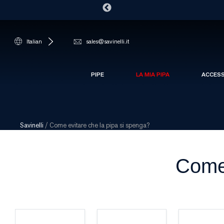
Italian
sales@savinelli.it
PIPE
LA MIA PIPA
ACCES
Savinelli
/
Come evitare che la pipa si spenga?
Come 