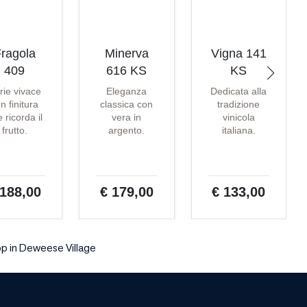
ragola
Minerva
Vigna 141
409
616 KS
KS
rie vivace
Eleganza
Dedicata alla
n finitura
classica con
tradizione
 ricorda il
vera in
vinicola
frutto.
argento.
italiana.
 188,00
€ 179,00
€ 133,00
p in Deweese Village