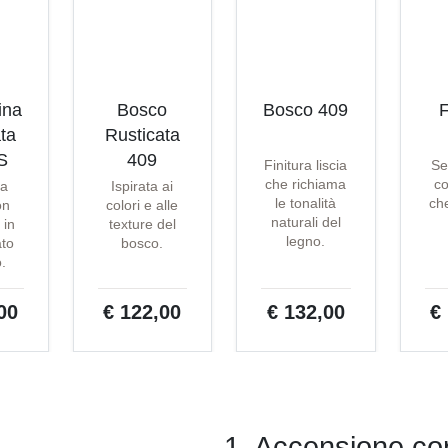
ina
Bosco
Bosco 409
F
ta
Rusticata
S
409
Finitura liscia
Se
che richiama
co
ta
Ispirata ai
le tonalità
che
on
colori e alle
naturali del
 in
texture del
legno.
ato
bosco.
o.
00
€ 122,00
€ 132,00
€
1. Accensione cor