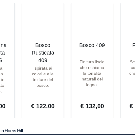
ina
Bosco
Bosco 409
F
ta
Rusticata
S
409
Finitura liscia
Se
che richiama
co
ta
Ispirata ai
le tonalità
che
on
colori e alle
naturali del
 in
texture del
legno.
ato
bosco.
o.
00
€ 122,00
€ 132,00
€
n Harris Hill