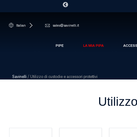
Italian
sales@savinelli.it
PIPE
LA MIA PIPA
ACCES
Savinelli
/
Utilizzo di custodie e accessori protettivi
Utilizz