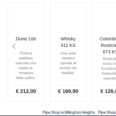
Dune 106
Whisky
Colomb
311 KS
Rustica
673 K
Finitura
Una serie
sabbiata
classica
Rustica
naturale che
ispirata al
scura c
esalta la
mondo dei
bocchino
venatura
distillati.
metacril
della radica.
colorat
€ 212,00
€ 169,90
€ 126,
Pipe Shop in Billington Heights
Pipe Shop i