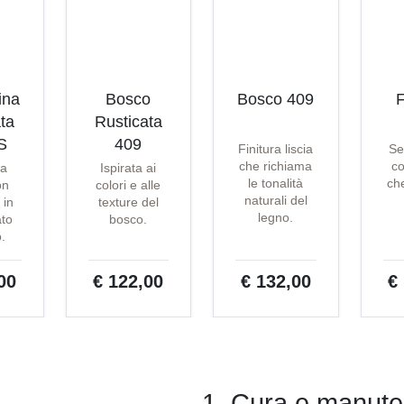
ina
Bosco
Bosco 409
F
ta
Rusticata
S
409
Finitura liscia
Se
che richiama
co
ta
Ispirata ai
le tonalità
che
on
colori e alle
naturali del
 in
texture del
legno.
ato
bosco.
o.
00
€ 122,00
€ 132,00
€
1. Cura e manuten