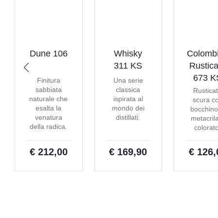
Dune 106
Whisky
Colomb
311 KS
Rustica
673 K
Finitura
Una serie
sabbiata
classica
Rustica
naturale che
ispirata al
scura c
esalta la
mondo dei
bocchino
venatura
distillati.
metacril
della radica.
colorat
€ 212,00
€ 169,90
€ 126,