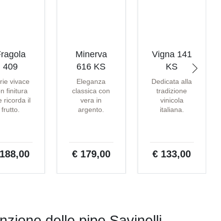
ragola
Minerva
Vigna 141
409
616 KS
KS
rie vivace
Eleganza
Dedicata alla
n finitura
classica con
tradizione
 ricorda il
vera in
vinicola
frutto.
argento.
italiana.
 188,00
€ 179,00
€ 133,00
zione delle pipe Savinelli