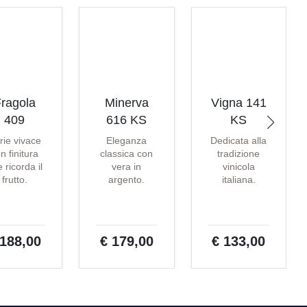
ragola
Minerva
Vigna 141
409
616 KS
KS
rie vivace
Eleganza
Dedicata alla
n finitura
classica con
tradizione
 ricorda il
vera in
vinicola
frutto.
argento.
italiana.
 188,00
€ 179,00
€ 133,00