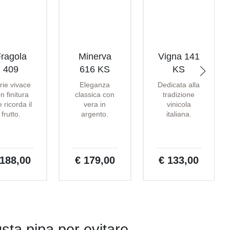
ragola
Minerva
Vigna 141
409
616 KS
KS
rie vivace
Eleganza
Dedicata alla
n finitura
classica con
tradizione
 ricorda il
vera in
vinicola
frutto.
argento.
italiana.
 188,00
€ 179,00
€ 133,00
usta pipa per evitare