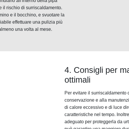
umulano all'interno della pipa
 il rischio di surriscaldamento.
mino e il bocchino, e svuotare la
iabile effettuare una pulizia più
 almeno una volta al mese.
4. Consigli per m
ottimali
Per evitare il surriscaldamento 
conservazione e alla manutenzion
di calore eccessivo e di luce di
caratteristiche nel tempo. Inoltr
adeguato per proteggerla da urti
può garantire una maggiore durat