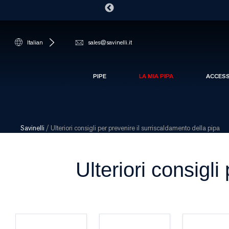
Italian
sales@savinelli.it
PIPE
LA MIA PIPA
ACCES
Savinelli
/
Ulteriori consigli per prevenire il surriscaldamento della pipa
Ulteriori consigli