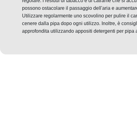
regolare. I residui di tabacco e di catrame che si acc
possono ostacolare il passaggio dell'aria e aumentare
Utilizzare regolarmente uno scovolino per pulire il ca
cenere dalla pipa dopo ogni utilizzo. Inoltre, è consigl
approfondita utilizzando appositi detergenti per pipa