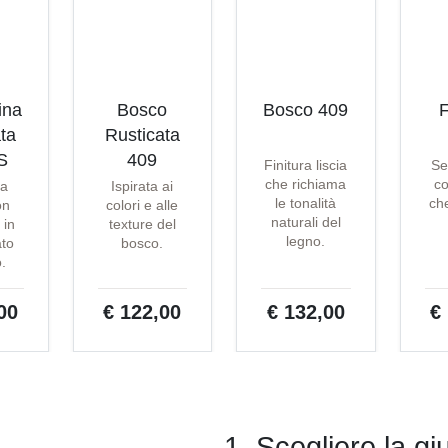
ina
Bosco
Bosco 409
F
ta
Rusticata
S
409
Finitura liscia
Se
che richiama
co
ta
Ispirata ai
le tonalità
che
on
colori e alle
naturali del
 in
texture del
legno.
ato
bosco.
o.
00
€ 122,00
€ 132,00
€
1. Scegliere la gi