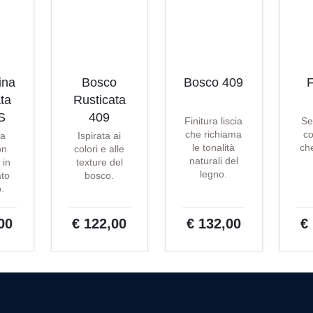
ina
Bosco
Bosco 409
F
ta
Rusticata
S
409
Finitura liscia
Se
che richiama
co
ta
Ispirata ai
le tonalità
che
on
colori e alle
naturali del
 in
texture del
legno.
ato
bosco.
o.
00
€ 122,00
€ 132,00
€