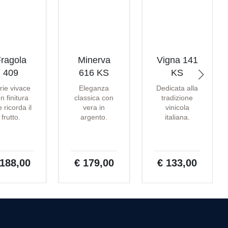
ragola
Minerva
Vigna 141
409
616 KS
KS
rie vivace
Eleganza
Dedicata alla
n finitura
classica con
tradizione
 ricorda il
vera in
vinicola
frutto.
argento.
italiana.
 188,00
€ 179,00
€ 133,00