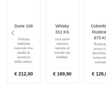
Dune 106
Whisky
Colomb
311 KS
Rustica
673 K
Finitura
Una serie
sabbiata
classica
Rustica
naturale che
ispirata al
scura c
esalta la
mondo dei
bocchino
venatura
distillati.
metacril
della radica.
colorat
€ 212,00
€ 169,90
€ 126,