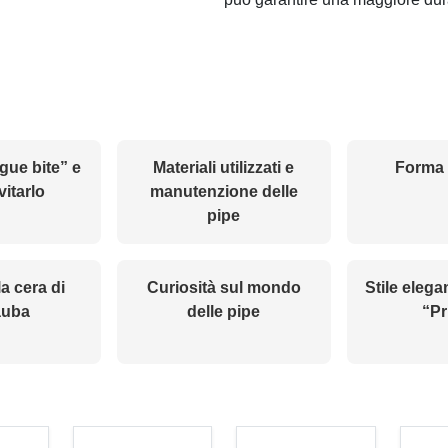
ngue bite” e
Materiali utilizzati e
Forma 
itarlo
manutenzione delle
pipe
la cera di
Curiosità sul mondo
Stile elega
auba
delle pipe
“Pr