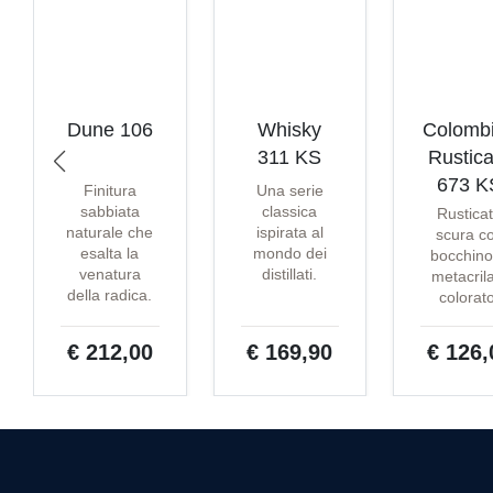
Dune 106
Whisky
Colomb
311 KS
Rustica
673 K
Finitura
Una serie
sabbiata
classica
Rustica
naturale che
ispirata al
scura c
esalta la
mondo dei
bocchino
venatura
distillati.
metacril
della radica.
colorat
€ 212,00
€ 169,90
€ 126,