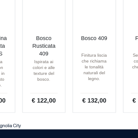
ina
Bosco
Bosco 409
F
ta
Rusticata
S
409
Finitura liscia
Se
che richiama
co
ta
Ispirata ai
le tonalità
che
on
colori e alle
naturali del
 in
texture del
legno.
ato
bosco.
o.
00
€ 122,00
€ 132,00
€
gnolia City