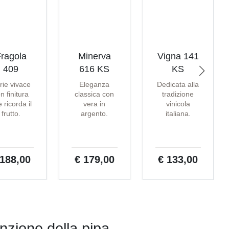
ragola
Minerva
Vigna 141
409
616 KS
KS
rie vivace
Eleganza
Dedicata alla
n finitura
classica con
tradizione
 ricorda il
vera in
vinicola
frutto.
argento.
italiana.
 188,00
€ 179,00
€ 133,00
nzione della pipa