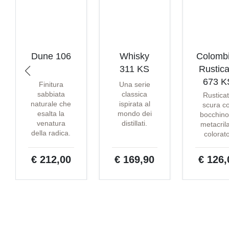
Dune 106
Whisky
Colomb
311 KS
Rustica
673 K
Finitura
Una serie
sabbiata
classica
Rustica
naturale che
ispirata al
scura c
esalta la
mondo dei
bocchino
venatura
distillati.
metacril
della radica.
colorat
€ 212,00
€ 169,90
€ 126,