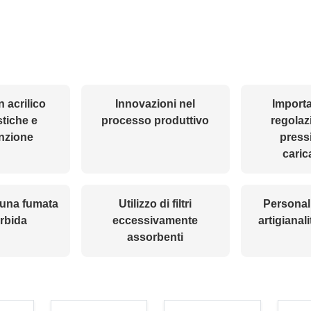
n acrilico
Innovazioni nel
Importa
stiche e
processo produttivo
regolaz
nzione
press
cari
 una fumata
Utilizzo di filtri
Personal
rbida
eccessivamente
artigianali
assorbenti