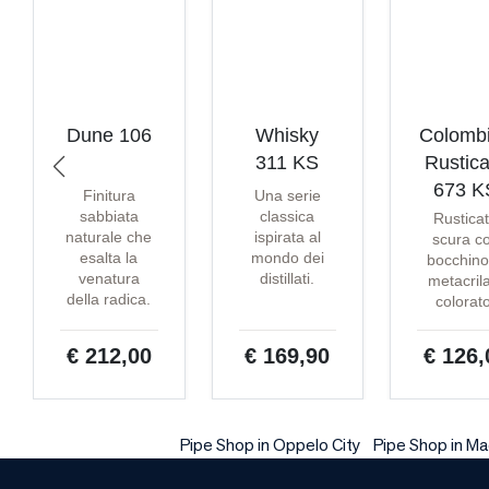
Dune 106
Whisky
Colomb
311 KS
Rustica
673 K
Finitura
Una serie
sabbiata
classica
Rustica
naturale che
ispirata al
scura c
esalta la
mondo dei
bocchino
venatura
distillati.
metacril
della radica.
colorat
€ 212,00
€ 169,90
€ 126,
Pipe Shop in Oppelo City
Pipe Shop in Ma