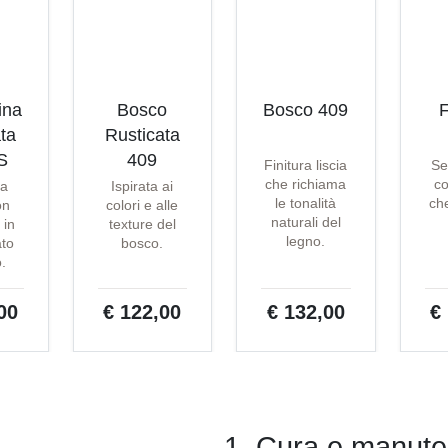
ina
Bosco
Bosco 409
F
ta
Rusticata
S
409
Finitura liscia
Se
che richiama
co
ta
Ispirata ai
le tonalità
che
on
colori e alle
naturali del
 in
texture del
legno.
ato
bosco.
o.
00
€ 122,00
€ 132,00
€
1. Cura e manute