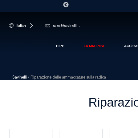
Italian
sales@savinelli.it
PIPE
LA MIA PIPA
ACCES
Savinelli
/
Riparazione delle ammaccature sulla radica
Riparazi