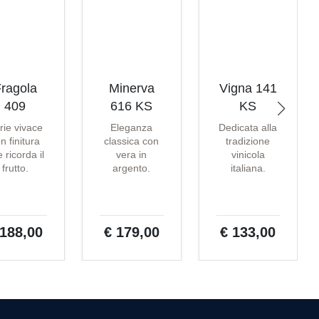
ragola
Minerva
Vigna 141
409
616 KS
KS
rie vivace
Eleganza
Dedicata alla
n finitura
classica con
tradizione
 ricorda il
vera in
vinicola
frutto.
argento.
italiana.
 188,00
€ 179,00
€ 133,00