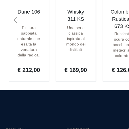
Dune 106
Whisky
Colomb
311 KS
Rustica
673 K
Finitura
Una serie
sabbiata
classica
Rustica
naturale che
ispirata al
scura c
esalta la
mondo dei
bocchino
venatura
distillati.
metacril
della radica.
colorat
€ 212,00
€ 169,90
€ 126,