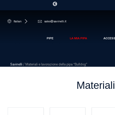
Italian
sales@savinelli.it
PIPE
LA MIA PIPA
ACCES
Savinelli
/
Materiali e lavorazione della pipa “Bulldog”
Material