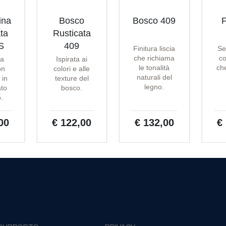
ina
Bosco
Bosco 409
F
ta
Rusticata
S
409
Finitura liscia
Se
che richiama
co
ta
Ispirata ai
le tonalità
che
on
colori e alle
naturali del
 in
texture del
legno.
ato
bosco.
o.
00
€ 122,00
€ 132,00
€