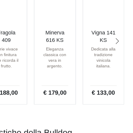
ragola
Minerva
Vigna 141
409
616 KS
KS
rie vivace
Eleganza
Dedicata alla
n finitura
classica con
tradizione
 ricorda il
vera in
vinicola
frutto.
argento.
italiana.
 188,00
€ 179,00
€ 133,00
istiche della Bulldog