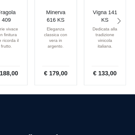
ragola
Minerva
Vigna 141
409
616 KS
KS
rie vivace
Eleganza
Dedicata alla
n finitura
classica con
tradizione
 ricorda il
vera in
vinicola
frutto.
argento.
italiana.
 188,00
€ 179,00
€ 133,00