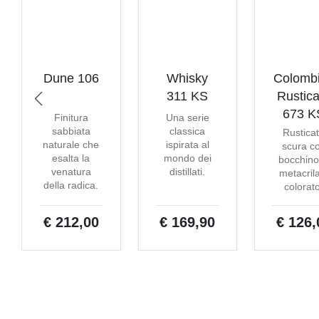
Dune 106
Whisky
Colomb
311 KS
Rustica
673 K
Finitura
Una serie
sabbiata
classica
Rustica
naturale che
ispirata al
scura c
esalta la
mondo dei
bocchino
venatura
distillati.
metacril
della radica.
colorat
€ 212,00
€ 169,90
€ 126,