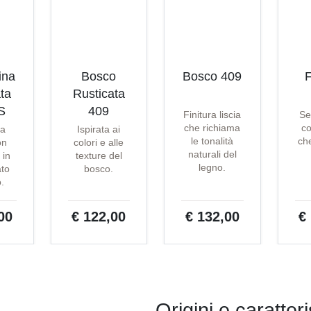
ina
Bosco
Bosco 409
F
ta
Rusticata
S
409
Finitura liscia
Se
che richiama
co
ta
Ispirata ai
le tonalità
che
on
colori e alle
naturali del
 in
texture del
legno.
ato
bosco.
o.
00
€ 122,00
€ 132,00
€
Origini e caratter