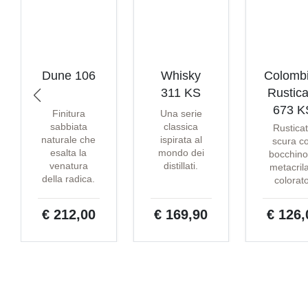
Dune 106
Whisky
Colomb
311 KS
Rustica
673 K
Finitura
Una serie
sabbiata
classica
Rustica
naturale che
ispirata al
scura c
esalta la
mondo dei
bocchino
venatura
distillati.
metacril
della radica.
colorat
€ 212,00
€ 169,90
€ 126,