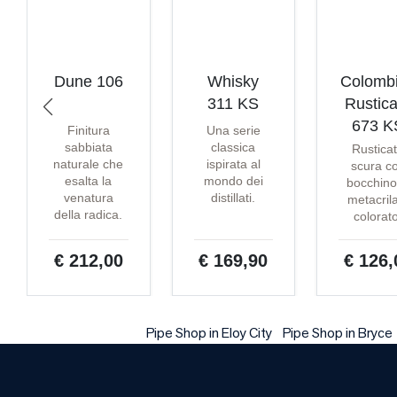
Dune 106
Whisky
Colomb
311 KS
Rustica
673 K
Finitura
Una serie
sabbiata
classica
Rustica
naturale che
ispirata al
scura c
esalta la
mondo dei
bocchino
venatura
distillati.
metacril
della radica.
colorat
€ 212,00
€ 169,90
€ 126,
Pipe Shop in Eloy City
Pipe Shop in Bryce