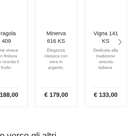
ragola
Minerva
Vigna 141
409
616 KS
KS
rie vivace
Eleganza
Dedicata alla
n finitura
classica con
tradizione
 ricorda il
vera in
vinicola
frutto.
argento.
italiana.
 188,00
€ 179,00
€ 133,00
o verso gli altri