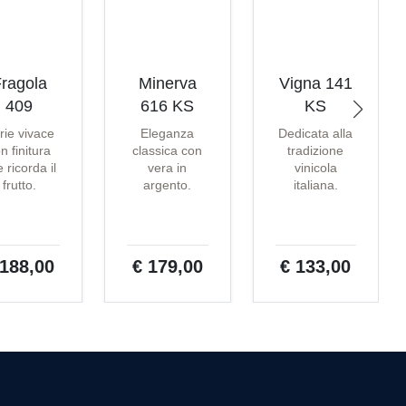
ragola
Minerva
Vigna 141
409
616 KS
KS
rie vivace
Eleganza
Dedicata alla
n finitura
classica con
tradizione
 ricorda il
vera in
vinicola
frutto.
argento.
italiana.
 188,00
€ 179,00
€ 133,00