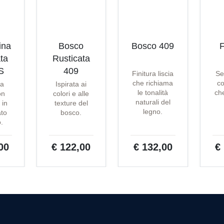
ina
Bosco
Bosco 409
F
ta
Rusticata
S
409
Finitura liscia
Se
che richiama
co
ta
Ispirata ai
le tonalità
che
on
colori e alle
naturali del
 in
texture del
legno.
ato
bosco.
o.
00
€ 122,00
€ 132,00
€