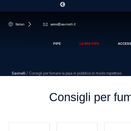
Italian
sales@savinelli.it
PIPE
LA MIA PIPA
ACCES
Savinelli
/
Consigli per fumare la pipa in pubblico in modo rispettoso
Consigli per fum