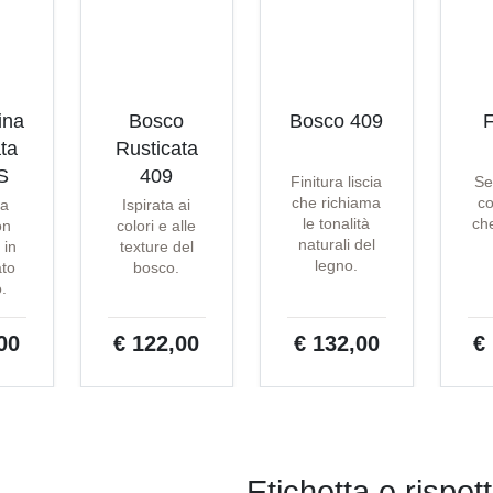
ina
Bosco
Bosco 409
F
ta
Rusticata
S
409
Finitura liscia
Se
che richiama
co
ta
Ispirata ai
le tonalità
che
on
colori e alle
naturali del
 in
texture del
legno.
ato
bosco.
o.
00
€ 122,00
€ 132,00
€
Etichetta e rispett