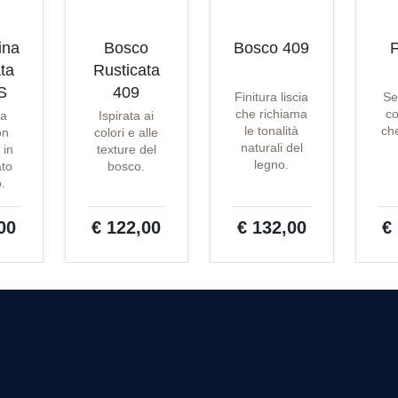
ina
Bosco
Bosco 409
F
ta
Rusticata
S
409
Finitura liscia
Se
che richiama
co
ta
Ispirata ai
le tonalità
che
on
colori e alle
naturali del
 in
texture del
legno.
ato
bosco.
o.
00
€ 122,00
€ 132,00
€