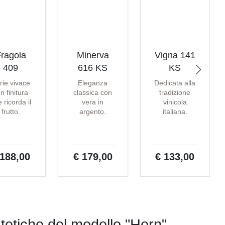
ragola
Minerva
Vigna 141
409
616 KS
KS
rie vivace
Eleganza
Dedicata alla
n finitura
classica con
tradizione
 ricorda il
vera in
vinicola
frutto.
argento.
italiana.
 188,00
€ 179,00
€ 133,00
stetiche del modello "Horn"