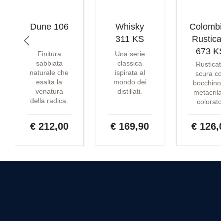
Dune 106
Whisky
Colomb
311 KS
Rustica
673 K
Finitura
Una serie
sabbiata
classica
Rustica
naturale che
ispirata al
scura c
esalta la
mondo dei
bocchino
venatura
distillati.
metacril
della radica.
colorat
€ 212,00
€ 169,90
€ 126,