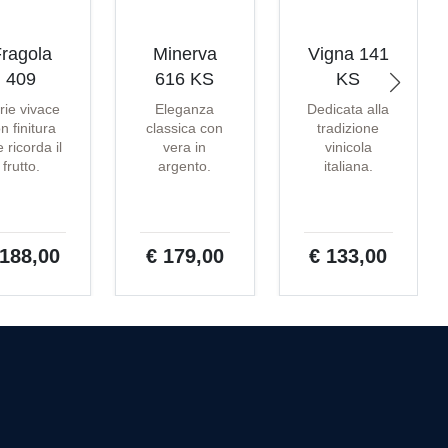
ragola
Minerva
Vigna 141
409
616 KS
KS
rie vivace
Eleganza
Dedicata alla
n finitura
classica con
tradizione
 ricorda il
vera in
vinicola
frutto.
argento.
italiana.
 188,00
€ 179,00
€ 133,00