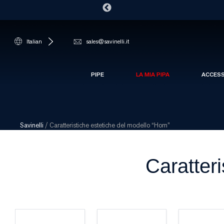
Italian
sales@savinelli.it
PIPE
LA MIA PIPA
ACCES
Savinelli
/
Caratteristiche estetiche del modello “Horn”
Caratteri