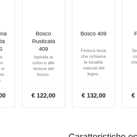
ina
Bosco
Bosco 409
F
ta
Rusticata
S
409
Finitura liscia
Se
che richiama
co
ta
Ispirata ai
le tonalità
che
on
colori e alle
naturali del
 in
texture del
legno.
ato
bosco.
o.
00
€ 122,00
€ 132,00
€
Caratteristiche e