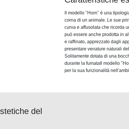
Il modello "Horn" è una tipologi
corna di un animale. Le sue prin
curva e affusolata che ricorda u
può essere anche prodotta in alt
e raffinato, apprezzato dagli ap
presentare venature naturali de
Solitamente dotata di una bocc
durante la fumataIl modello "Ho
per la sua funzionalità nell'amb
tetiche del