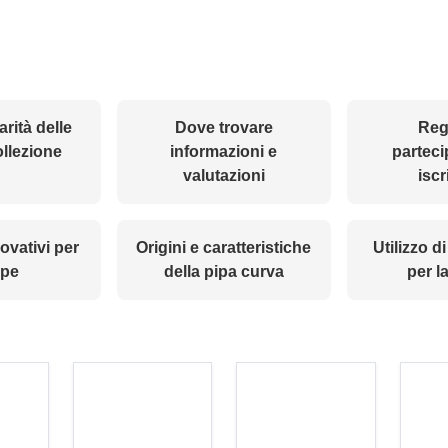
arità delle
Dove trovare
Reg
ollezione
informazioni e
parteci
valutazioni
iscr
novativi per
Origini e caratteristiche
Utilizzo di
ipe
della pipa curva
per la