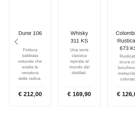
Dune 106
Whisky
Colomb
311 KS
Rustica
673 K
Finitura
Una serie
sabbiata
classica
Rustica
naturale che
ispirata al
scura c
esalta la
mondo dei
bocchino
venatura
distillati.
metacril
della radica.
colorat
€ 212,00
€ 169,90
€ 126,