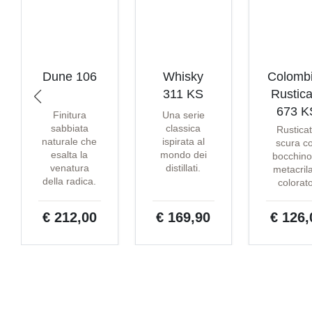
Dune 106
Whisky
Colomb
311 KS
Rustica
673 K
Finitura
Una serie
sabbiata
classica
Rustica
naturale che
ispirata al
scura c
esalta la
mondo dei
bocchino
venatura
distillati.
metacril
della radica.
colorat
€ 212,00
€ 169,90
€ 126,