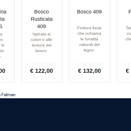
ina
Bosco
Bosco 409
F
ta
Rusticata
S
409
Finitura liscia
Se
che richiama
co
ta
Ispirata ai
le tonalità
che
on
colori e alle
naturali del
 in
texture del
legno.
ato
bosco.
o.
00
€ 122,00
€ 132,00
€
n Falman