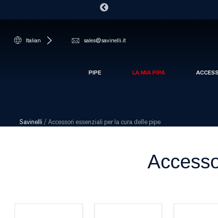
Italian
sales@savinelli.it
PIPE
LA MIA PIPA
ACCES
Savinelli
/
Accessori essenziali per la cura delle pipe
Accessor