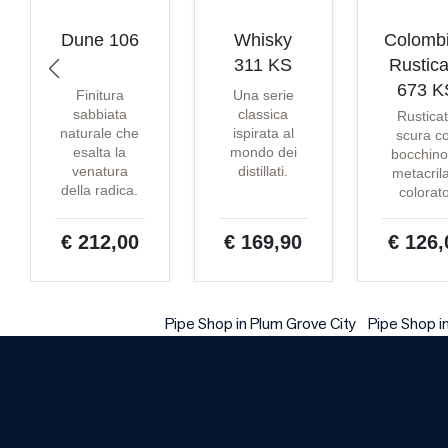
Dune 106
Whisky
Colomb
311 KS
Rustica
673 K
Finitura
Una serie
sabbiata
classica
Rustica
naturale che
ispirata al
scura c
esalta la
mondo dei
bocchino
venatura
distillati.
metacril
della radica.
colorat
€ 212,00
€ 169,90
€ 126,
Pipe Shop in Plum Grove City
Pipe Shop i