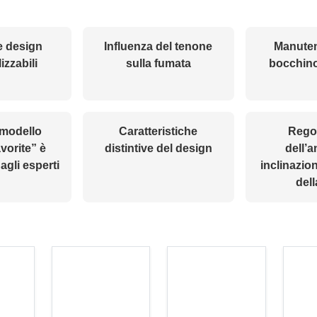
 e design
Influenza del tenone
Manuten
izzabili
sulla fumata
bocchino
 modello
Caratteristiche
Rego
vorite” è
distintive del design
dell’a
agli esperti
inclinazion
dell