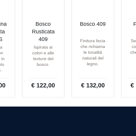
ina
Bosco
Bosco 409
F
ta
Rusticata
S
409
Finitura liscia
Se
che richiama
co
ta
Ispirata ai
le tonalità
che
on
colori e alle
naturali del
 in
texture del
legno.
ato
bosco.
o.
00
€ 122,00
€ 132,00
€