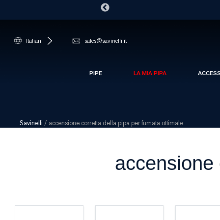
Italian
sales@savinelli.it
PIPE
LA MIA PIPA
ACCES
Savinelli
/
accensione corretta della pipa per fumata ottimale
accensione c