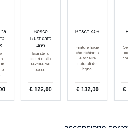
ina
Bosco
Bosco 409
F
ta
Rusticata
S
409
Finitura liscia
Se
che richiama
co
ta
Ispirata ai
le tonalità
che
on
colori e alle
naturali del
 in
texture del
legno.
ato
bosco.
o.
00
€ 122,00
€ 132,00
€
accensione corret