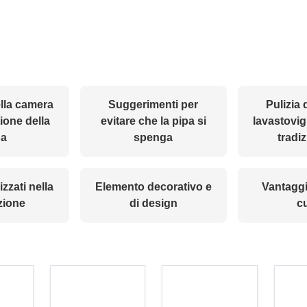
lla camera
Suggerimenti per
Pulizia 
ione della
evitare che la pipa si
lavastovig
pa
spenga
tradi
lizzati nella
Elemento decorativo e
Vantaggi
zione
di design
c