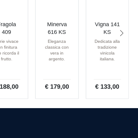
ragola
Minerva
Vigna 141
409
616 KS
KS
rie vivace
Eleganza
Dedicata alla
n finitura
classica con
tradizione
 ricorda il
vera in
vinicola
frutto.
argento.
italiana.
 188,00
€ 179,00
€ 133,00