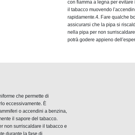
con fiamma a legna per evitare 
il tabacco muovendo l'accendino 
rapidamente.4. Fare qualche bo
assicurarsi che la pipa si riscal
nella pipa per non surriscaldar
potrà godere appieno dell'esper
iforme che permette di
rlo eccessivamente. È
iammiferi o accendini a benzina,
ente il sapore del tabacco.
per non surriscaldare il tabacco e
e durante la fase di