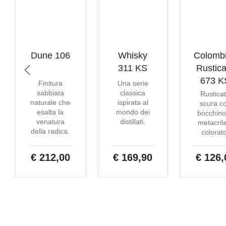
Dune 106
Whisky
Colomb
311 KS
Rustica
673 K
Finitura
Una serie
sabbiata
classica
Rustica
naturale che
ispirata al
scura c
esalta la
mondo dei
bocchino
venatura
distillati.
metacril
della radica.
colorat
€ 212,00
€ 169,90
€ 126,