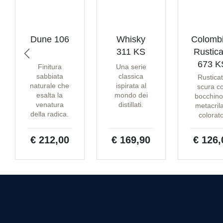
Dune 106
Whisky
Colomb
311 KS
Rustica
673 K
Finitura
Una serie
sabbiata
classica
Rustica
naturale che
ispirata al
scura c
esalta la
mondo dei
bocchino
venatura
distillati.
metacril
della radica.
colorat
€ 212,00
€ 169,90
€ 126,