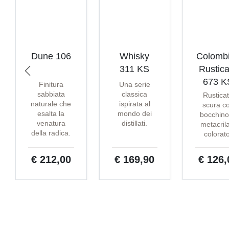
Dune 106
Whisky
Colomb
311 KS
Rustica
673 K
Finitura
Una serie
sabbiata
classica
Rustica
naturale che
ispirata al
scura c
esalta la
mondo dei
bocchino
venatura
distillati.
metacril
della radica.
colorat
€ 212,00
€ 169,90
€ 126,