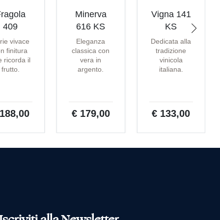
ragola
Minerva
Vigna 141
409
616 KS
KS
rie vivace
Eleganza
Dedicata alla
n finitura
classica con
tradizione
 ricorda il
vera in
vinicola
frutto.
argento.
italiana.
 188,00
€ 179,00
€ 133,00
Iscriviti alla Newsletter