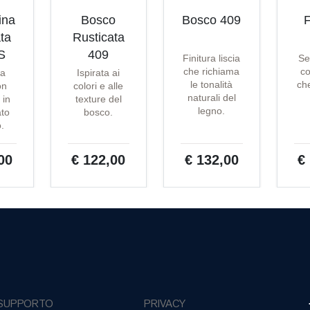
ina
Bosco
Bosco 409
F
ta
Rusticata
S
409
Finitura liscia
Se
che richiama
co
ta
Ispirata ai
le tonalità
che
on
colori e alle
naturali del
 in
texture del
legno.
ato
bosco.
o.
00
€ 122,00
€ 132,00
€
SUPPORTO
PRIVACY