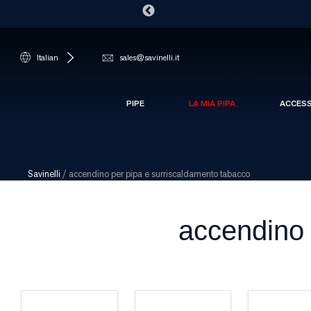
Italian
sales@savinelli.it
PIPE
LA MIA PIPA
ACCES
Savinelli
/
accendino per pipa e surriscaldamento tabacco
accendino 