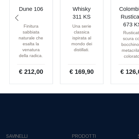
Dune 106
Whisky
Colomb
311 KS
Rustica
673 K
Finitura
Una serie
sabbiata
classica
Rustica
naturale che
ispirata al
scura c
esalta la
mondo dei
bocchino
venatura
distillati.
metacril
della radica.
colorat
€ 212,00
€ 169,90
€ 126,
SAVINELLI
PRODOTTI