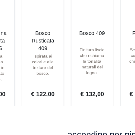
ina
Bosco
Bosco 409
F
ta
Rusticata
S
409
Finitura liscia
Se
che richiama
co
ta
Ispirata ai
le tonalità
che
on
colori e alle
naturali del
 in
texture del
legno.
ato
bosco.
o.
00
€ 122,00
€ 132,00
€
accendino per pi