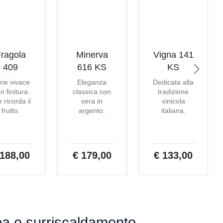
ragola
Minerva
Vigna 141
409
616 KS
KS
rie vivace
Eleganza
Dedicata alla
n finitura
classica con
tradizione
 ricorda il
vera in
vinicola
frutto.
argento.
italiana.
 188,00
€ 179,00
€ 133,00
pa e surriscaldamento