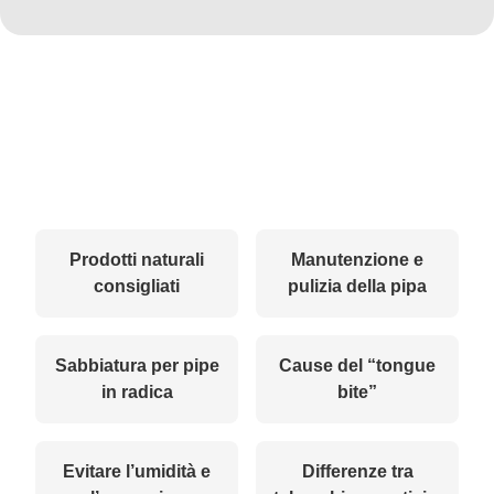
Prodotti naturali
Manutenzione e
consigliati
pulizia della pipa
Sabbiatura per pipe
Cause del “tongue
in radica
bite”
Evitare l’umidità e
Differenze tra