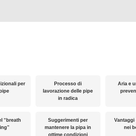
dizionali per
Processo di
Aria e u
pipe
lavorazione delle pipe
preven
in radica
el “breath
Suggerimenti per
Vantaggi d
ing”
mantenere la pipa in
nei b
ottime condizioni