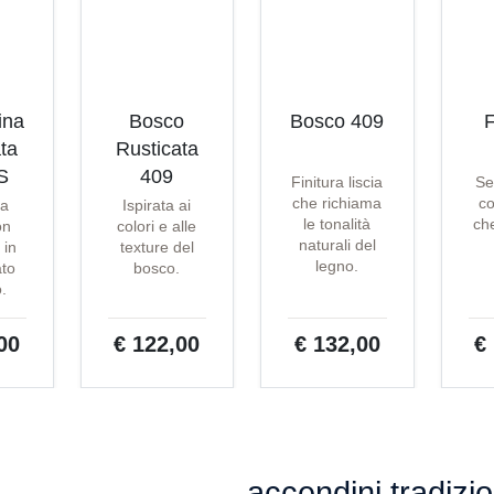
ina
Bosco
Bosco 409
F
ta
Rusticata
S
409
Finitura liscia
Se
che richiama
co
ta
Ispirata ai
le tonalità
che
on
colori e alle
naturali del
 in
texture del
legno.
ato
bosco.
o.
00
€ 122,00
€ 132,00
€
accendini tradizi