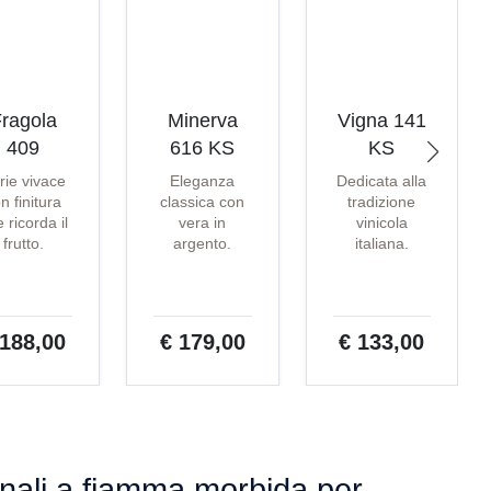
ragola
Minerva
Vigna 141
409
616 KS
KS
rie vivace
Eleganza
Dedicata alla
n finitura
classica con
tradizione
 ricorda il
vera in
vinicola
frutto.
argento.
italiana.
 188,00
€ 179,00
€ 133,00
onali a fiamma morbida per