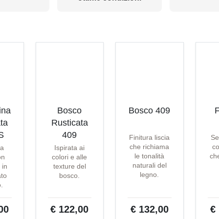
ina
Bosco
Bosco 409
F
ta
Rusticata
S
409
Finitura liscia
Se
che richiama
co
ta
Ispirata ai
le tonalità
che
on
colori e alle
naturali del
 in
texture del
legno.
ato
bosco.
o.
00
€ 122,00
€ 132,00
€