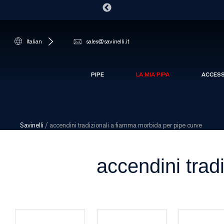
Italian
sales@savinelli.it
PIPE
LA MIA PIPA
ACCES
Savinelli
/
accendini tradizionali a fiamma morbida per pipe curve
accendini trad