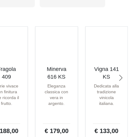
ragola
Minerva
Vigna 141
409
616 KS
KS
rie vivace
Eleganza
Dedicata alla
n finitura
classica con
tradizione
 ricorda il
vera in
vinicola
frutto.
argento.
italiana.
 188,00
€ 179,00
€ 133,00