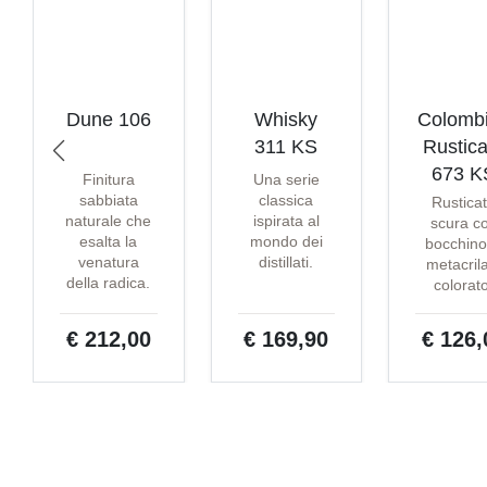
Dune 106
Whisky
Colomb
311 KS
Rustica
673 K
Finitura
Una serie
sabbiata
classica
Rustica
naturale che
ispirata al
scura c
esalta la
mondo dei
bocchino
venatura
distillati.
metacril
della radica.
colorat
€ 212,00
€ 169,90
€ 126,