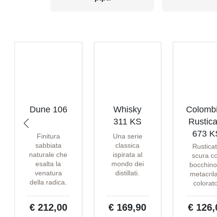
Dune 106
Whisky
Colomb
311 KS
Rustica
673 K
Finitura
Una serie
sabbiata
classica
Rustica
naturale che
ispirata al
scura c
esalta la
mondo dei
bocchino
venatura
distillati.
metacril
della radica.
colorat
€ 212,00
€ 169,90
€ 126,