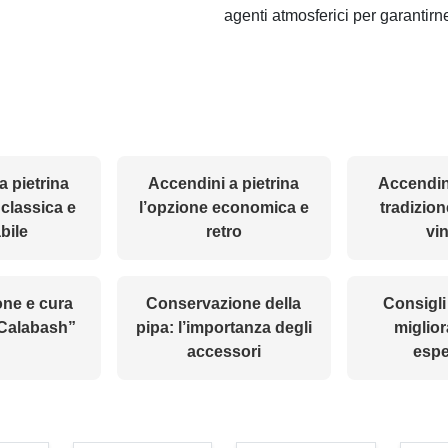
agenti atmosferici per garantirn
a pietrina
Accendini a pietrina
Accendini
classica e
l’opzione economica e
tradizion
abile
retro
vi
ne e cura
Conservazione della
Consigli 
“Calabash”
pipa: l’importanza degli
miglior
accessori
espe