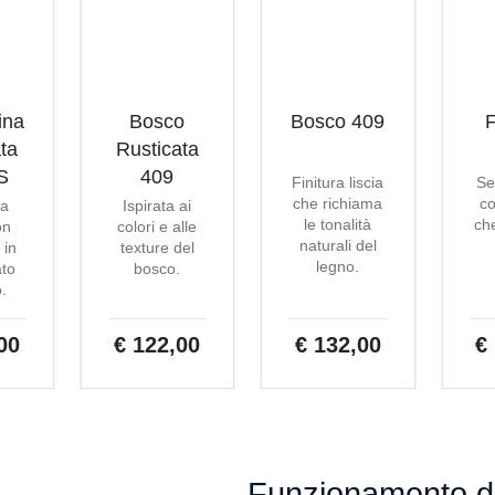
ina
Bosco
Bosco 409
F
ta
Rusticata
S
409
Finitura liscia
Se
che richiama
co
ta
Ispirata ai
le tonalità
che
on
colori e alle
naturali del
 in
texture del
legno.
ato
bosco.
o.
00
€ 122,00
€ 132,00
€
Funzionamento de