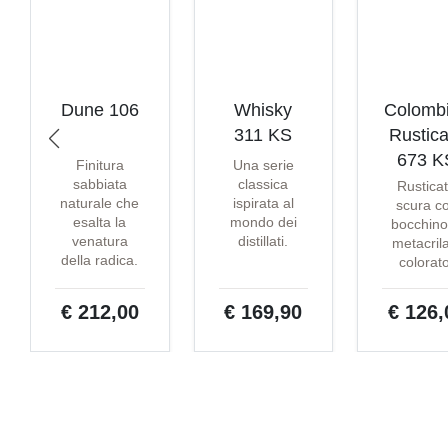
Dune 106
Whisky
Colomb
311 KS
Rustica
673 K
Finitura
Una serie
sabbiata
classica
Rustica
naturale che
ispirata al
scura c
esalta la
mondo dei
bocchino
venatura
distillati.
metacril
della radica.
colorat
€ 212,00
€ 169,90
€ 126,