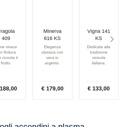
ragola
Minerva
Vigna 141
409
616 KS
KS
rie vivace
Eleganza
Dedicata alla
n finitura
classica con
tradizione
 ricorda il
vera in
vinicola
frutto.
argento.
italiana.
 188,00
€ 179,00
€ 133,00
gli accendini a plasma