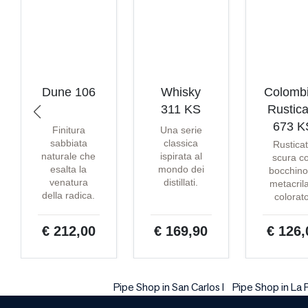
Dune 106
Whisky
Colomb
311 KS
Rustica
673 K
Finitura
Una serie
sabbiata
classica
Rustica
naturale che
ispirata al
scura c
esalta la
mondo dei
bocchino
venatura
distillati.
metacril
della radica.
colorat
€ 212,00
€ 169,90
€ 126,
Pipe Shop in San Carlos I
Pipe Shop in La 