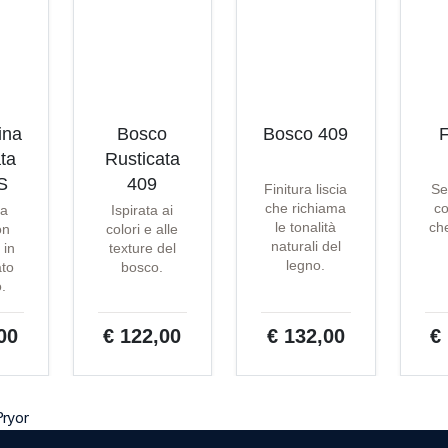
ina
Bosco
Bosco 409
F
ta
Rusticata
S
409
Finitura liscia
Se
che richiama
co
ta
Ispirata ai
le tonalità
che
on
colori e alle
naturali del
 in
texture del
legno.
ato
bosco.
o.
00
€ 122,00
€ 132,00
€
Pryor