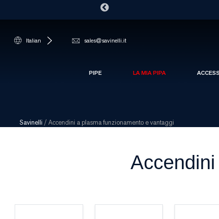
Italian
sales@savinelli.it
PIPE
LA MIA PIPA
ACCES
Savinelli
/
Accendini a plasma funzionamento e vantaggi
Accendini