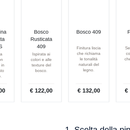
ina
Bosco
Bosco 409
F
ta
Rusticata
S
409
Finitura liscia
Se
che richiama
co
ta
Ispirata ai
le tonalità
che
on
colori e alle
naturali del
 in
texture del
legno.
ato
bosco.
o.
00
€ 122,00
€ 132,00
€
1. Scelta della pi