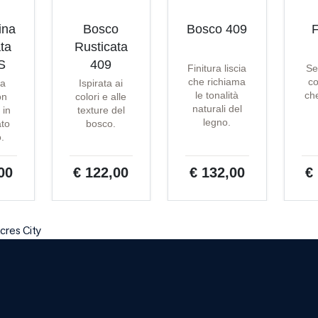
ina
Bosco
Bosco 409
F
ta
Rusticata
S
409
Finitura liscia
Se
che richiama
co
ta
Ispirata ai
le tonalità
che
on
colori e alle
naturali del
 in
texture del
legno.
ato
bosco.
o.
00
€ 122,00
€ 132,00
€
cres City