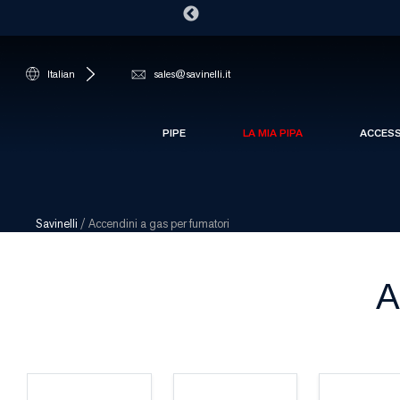
Italian
sales@savinelli.it
PIPE
LA MIA PIPA
ACCES
Savinelli
/
Accendini a gas per fumatori
A