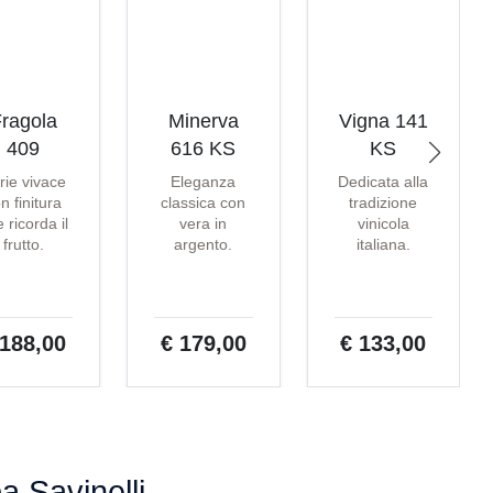
ragola
Minerva
Vigna 141
409
616 KS
KS
rie vivace
Eleganza
Dedicata alla
n finitura
classica con
tradizione
 ricorda il
vera in
vinicola
frutto.
argento.
italiana.
 188,00
€ 179,00
€ 133,00
pa Savinelli