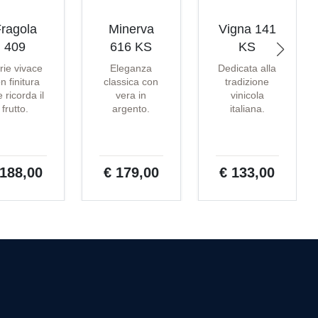
ragola
Minerva
Vigna 141
409
616 KS
KS
rie vivace
Eleganza
Dedicata alla
n finitura
classica con
tradizione
 ricorda il
vera in
vinicola
frutto.
argento.
italiana.
 188,00
€ 179,00
€ 133,00