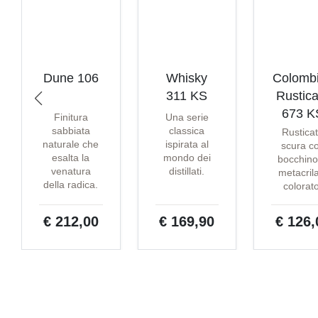
Dune 106
Whisky
Colomb
311 KS
Rustica
673 K
Finitura
Una serie
sabbiata
classica
Rustica
naturale che
ispirata al
scura c
esalta la
mondo dei
bocchino
venatura
distillati.
metacril
della radica.
colorat
€ 212,00
€ 169,90
€ 126,