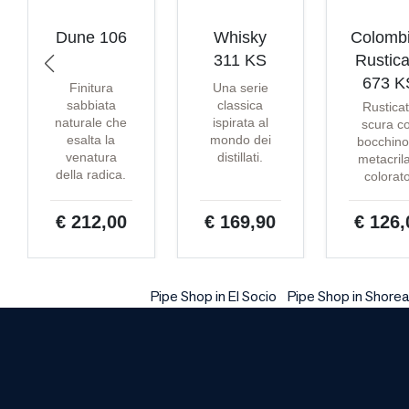
Dune 106
Whisky
Colomb
311 KS
Rustica
673 K
Finitura
Una serie
sabbiata
classica
Rustica
naturale che
ispirata al
scura c
esalta la
mondo dei
bocchino
venatura
distillati.
metacril
della radica.
colorat
€ 212,00
€ 169,90
€ 126,
Pipe Shop in El Socio
Pipe Shop in Shorea