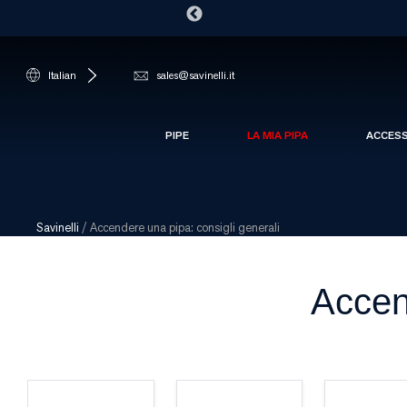
Italian
sales@savinelli.it
PIPE
LA MIA PIPA
ACCES
Savinelli
/
Accendere una pipa: consigli generali
Accen