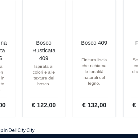
ina
Bosco
Bosco 409
F
ta
Rusticata
S
409
Finitura liscia
Se
che richiama
co
ta
Ispirata ai
le tonalità
che
on
colori e alle
naturali del
 in
texture del
legno.
ato
bosco.
o.
00
€ 122,00
€ 132,00
€
 in Dell City City