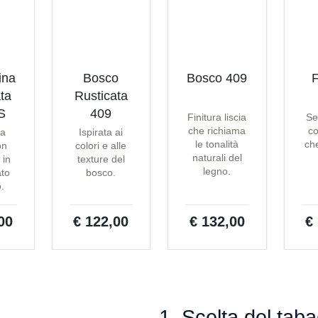
ina
Bosco
Bosco 409
F
ta
Rusticata
S
409
Finitura liscia
Se
che richiama
co
ta
Ispirata ai
le tonalità
che
on
colori e alle
naturali del
 in
texture del
legno.
ato
bosco.
o.
00
€ 122,00
€ 132,00
€
1. Scelta del tab