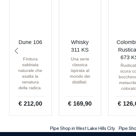
Dune 106
Whisky
Colomb
311 KS
Rustica
673 K
Finitura
Una serie
sabbiata
classica
Rustica
naturale che
ispirata al
scura c
esalta la
mondo dei
bocchino
venatura
distillati.
metacril
della radica.
colorat
€ 212,00
€ 169,90
€ 126,
Pipe Shop in West Lake Hills City
Pipe Shop