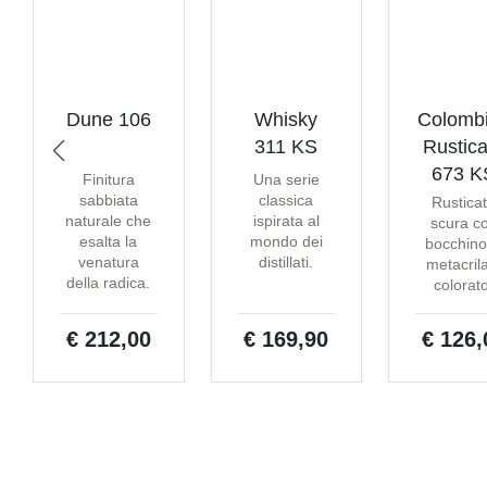
Dune 106
Whisky
Colomb
311 KS
Rustica
673 K
Finitura
Una serie
sabbiata
classica
Rustica
naturale che
ispirata al
scura c
esalta la
mondo dei
bocchino
venatura
distillati.
metacril
della radica.
colorat
€ 212,00
€ 169,90
€ 126,