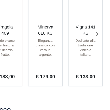
ragola
Minerva
Vigna 141
409
616 KS
KS
rie vivace
Eleganza
Dedicata alla
n finitura
classica con
tradizione
 ricorda il
vera in
vinicola
frutto.
argento.
italiana.
 188,00
€ 179,00
€ 133,00
acco